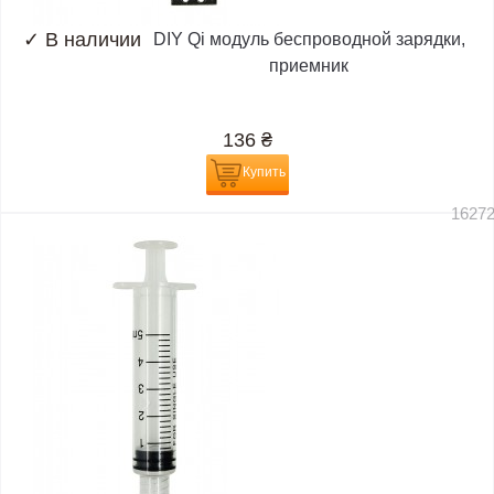
✓
В наличии
DIY Qi модуль беспроводной зарядки,
приемник
136
₴
Купить
1627