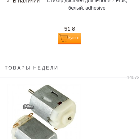
✓
В наличии
Стикер дисплея для iPhone 7 Plus,
белый, adhesive
51
₴
Купить
ТОВАРЫ НЕДЕЛИ
1407