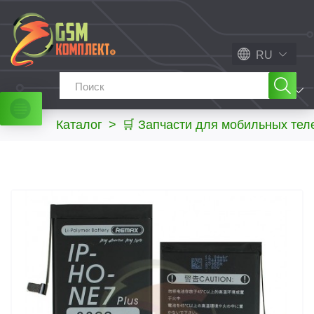
RU
МЕНЮ
Каталог
>
🛒 Запчасти для мобильных те