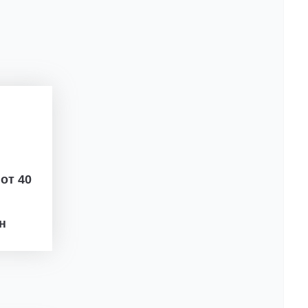
ж
от 40
рн