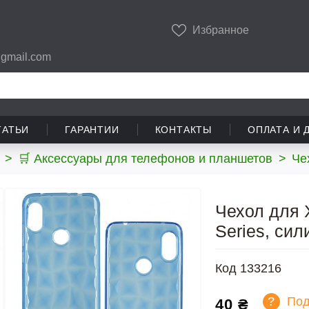
Избранное
gmail.com
ТАТЬИ
ГАРАНТИИ
КОНТАКТЫ
ОПЛАТА И 
>
🛒 Аксессуары для телефонов и планшетов
>
Че
Чехол для X
Series, сил
Код
133216
?
Под
40 ₴