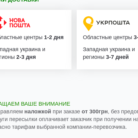
ластные центры
1-2 дня
Областные центры
3-
падная украина и
Западная украина и
гионы
2-3 дня
регионы
3-7 дней
АЩАЕМ ВАШЕ ВНИМАНИЕ
правляем
наложкой
при заказе
от 300грн
, без предо
луги пересылки оплачивает заказчик при получении на
асно тарифам выбранной компании-перевозчика.