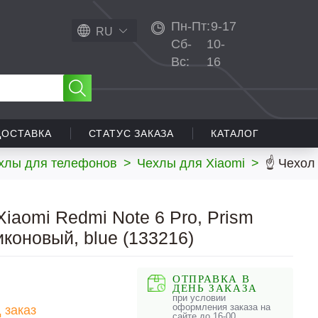
Пн-Пт:
9-17
RU
Сб-
10-
Вс:
16
ДОСТАВКА
СТАТУС ЗАКАЗА
КАТАЛОГ
хлы для телефонов
>
Чехлы для Xiaomi
>
☝ Чехол 
iaomi Redmi Note 6 Pro, Prism
иконовый, blue (133216)
ОТПРАВКА В
ДЕНЬ ЗАКАЗА
при условии
оформления заказа на
 заказ
сайте до 16-00