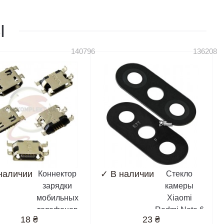
Ы
140796
136208
наличии
✓
В наличии
Коннектор
Стекло
зарядки
камеры
мобильных
Xiaomi
телефонов
Redmi Note 6
18
₴
23
₴
Xiaomi
Pro, размер