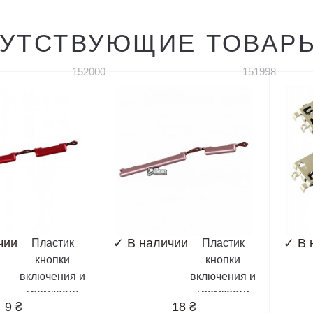
УТСТВУЮЩИЕ ТОВАР
152000
151998
чии
✓
В наличии
✓
В 
Пластик
Пластик
кнопки
кнопки
включения и
включения и
громкости
громкости
9
₴
18
₴
Xiaomi
Xiaomi