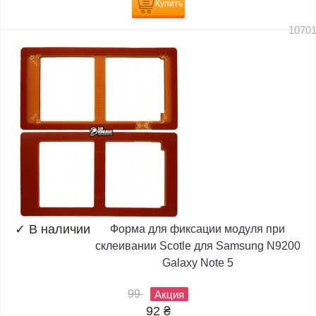
Купить
1070
✓
В наличии
Форма для фиксации модуля при
склеивании Scotle для Samsung N9200
Galaxy Note 5
99
Акция
92
₴