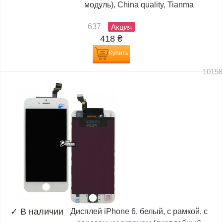
модуль), China quality, Tianma
637
Акция
418
₴
Купить
1015
✓
В наличии
Дисплей iPhone 6, белый, с рамкой, с