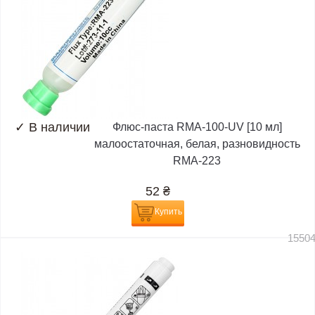
✓
В наличии
Флюс-паста RMA-100-UV [10 мл]
малоостаточная, белая, разновидность
RMA-223
52
₴
Купить
1550