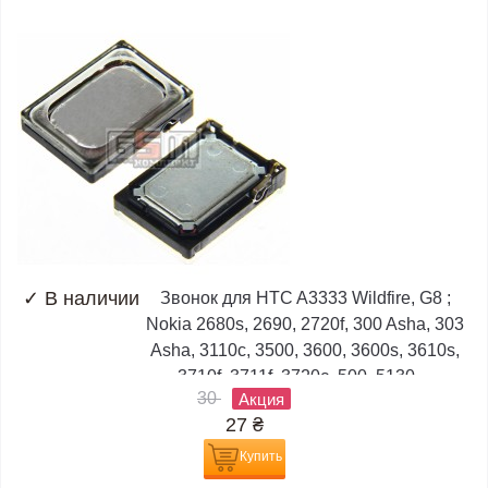
✓
В наличии
Звонок для HTC A3333 Wildfire, G8 ;
Nokia 2680s, 2690, 2720f, 300 Asha, 303
Asha, 3110c, 3500, 3600, 3600s, 3610s,
3710f, 3711f, 3720c, 500, 5130,...
30
Акция
27
₴
Купить