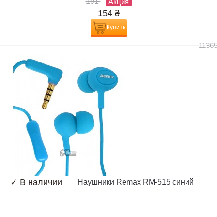
191
Акция
154
₴
Купить
1136
✓
В наличии
Наушники Remax RM-515 синий