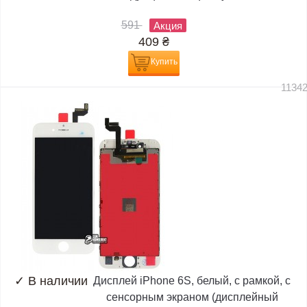
591
Акция
409
₴
Купить
1134
✓
В наличии
Дисплей iPhone 6S, белый, с рамкой, с
сенсорным экраном (дисплейный