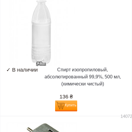
✓
В наличии
Спирт изопропиловый,
абсолютированный 99,9%, 500 мл,
(химически чистый)
136
₴
Купить
1407