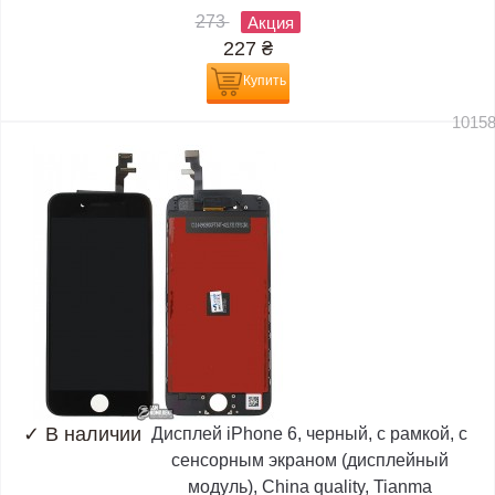
273
Акция
227
₴
Купить
1015
✓
В наличии
Дисплей iPhone 6, черный, с рамкой, с
сенсорным экраном (дисплейный
модуль), China quality, Tianma