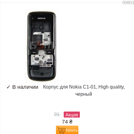
0080
✓
В наличии
Корпус для Nokia C1-01, High quality,
черный
91
Акция
74
₴
Купить