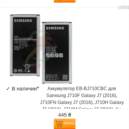
1059
*
✓
В наличии
Аккумулятор EB-BJ710CBC для
Samsung J710F Galaxy J7 (2016),
J710FN Galaxy J7 (2016), J710H Galaxy
J7 (2016), J710M Galaxy J7 (2016), (Li-
445
₴
ion 3.85V...
Купить