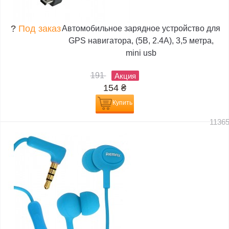
?
Под заказ
Автомобильное зарядное устройство для
GPS навигатора, (5В, 2.4А), 3,5 метра,
mini usb
191
Акция
154
₴
Купить
1136