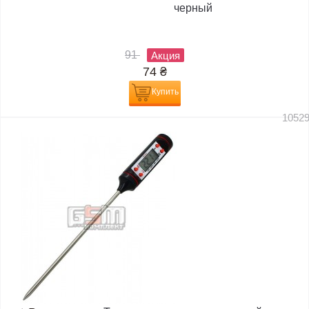
черный
91
Акция
74
₴
Купить
1052