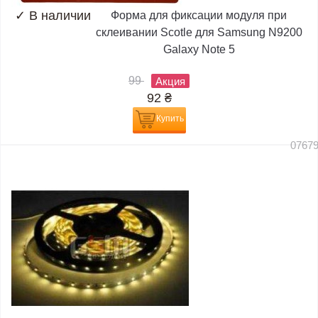
✓
В наличии
Форма для фиксации модуля при
склеивании Scotle для Samsung N9200
Galaxy Note 5
99
Акция
92
₴
Купить
0767