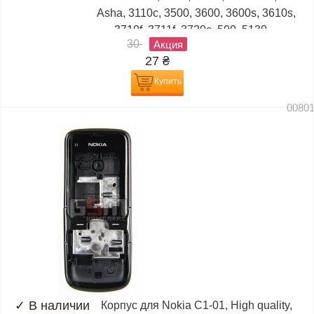
Asha, 3110c, 3500, 3600, 3600s, 3610s,
3710f, 3711f, 3720c, 500, 5130,...
30
Акция
27
₴
Купить
0080
✓
В наличии
Корпус для Nokia C1-01, High quality,