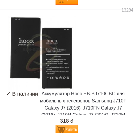
1328
✓
В наличии
Аккумулятор Hoco EB-BJ710CBC для
мобильных телефонов Samsung J710F
Galaxy J7 (2016), J710FN Galaxy J7
(2016), J710H Galaxy J7 (2016), J710M
318
₴
Galaxy J7
Купить