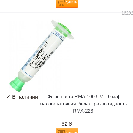
Купить
1629
✓
В наличии
Флюс-паста RMA-100-UV [10 мл]
малоостаточная, белая, разновидность
RMA-223
52
₴
Купить