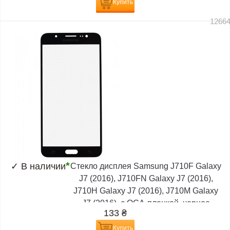
Купить
1266
*
✓
В наличии
Стекло дисплея Samsung J710F Galaxy
J7 (2016), J710FN Galaxy J7 (2016),
J710H Galaxy J7 (2016), J710M Galaxy
J7 (2016), с OCA-пленкой, черное
133
₴
Купить