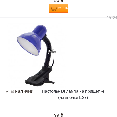
50
₴
Купить
1578
✓
В наличии
Настольная лампа на прищепке
(лампочки E27)
99
₴