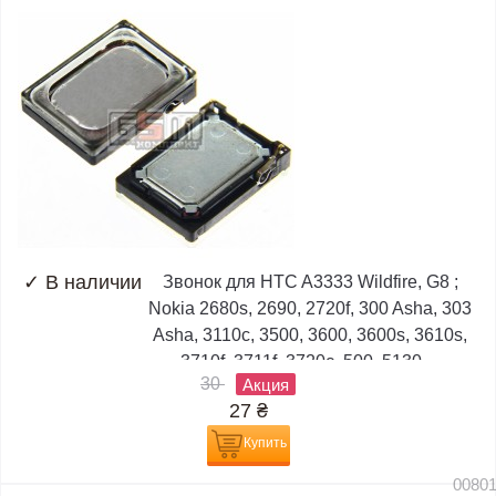
✓
В наличии
Звонок для HTC A3333 Wildfire, G8 ;
Nokia 2680s, 2690, 2720f, 300 Asha, 303
Asha, 3110c, 3500, 3600, 3600s, 3610s,
3710f, 3711f, 3720c, 500, 5130,...
30
Акция
27
₴
Купить
0080