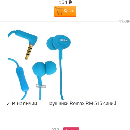
154
₴
Купить
1136
✓
В наличии
Наушники Remax RM-515 синий