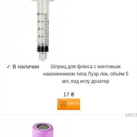
✓
В наличии
Шприц для флюса с винтовым
наконечником типа Луэр лок, объём 5
мл, под иглу дозатор
17
₴
Купить
1661