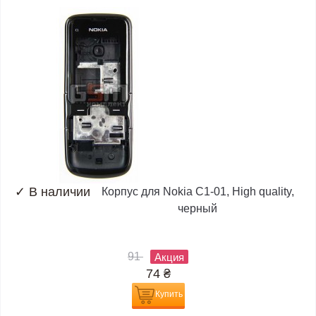
✓
В наличии
Корпус для Nokia C1-01, High quality,
черный
91
Акция
74
₴
Купить