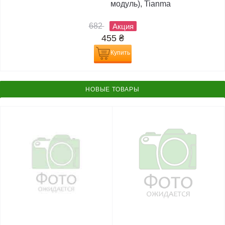
модуль), Tianma
682
Акция
455
₴
Купить
НОВЫЕ ТОВАРЫ