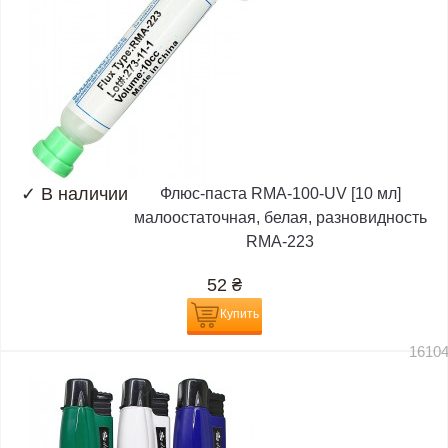
✓
В наличии
Флюс-паста RMA-100-UV [10 мл]
малоостаточная, белая, разновидность
RMA-223
52
₴
Купить
1610