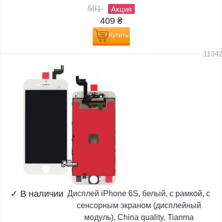
591
Акция
409
₴
Купить
1134
✓
В наличии
Дисплей iPhone 6S, белый, с рамкой, с
сенсорным экраном (дисплейный
модуль), China quality, Tianma