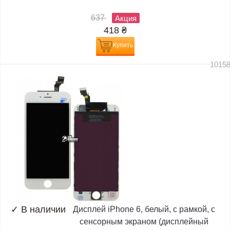
637
Акция
418
₴
Купить
1015
✓
В наличии
Дисплей iPhone 6, белый, с рамкой, с
сенсорным экраном (дисплейный