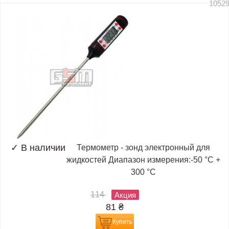
1052
✓
В наличии
Термометр - зонд электронный для
жидкостей Диапазон измерения:-50 °C +
300 °C
114
Акция
81
₴
Купить