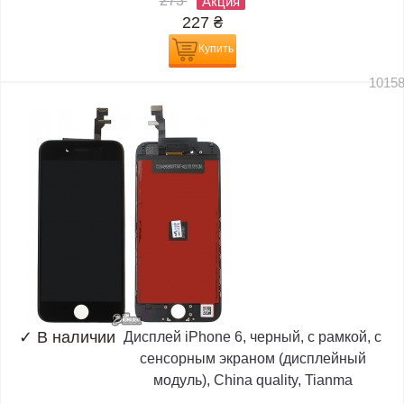
273
Акция
227
₴
Купить
1015
✓
В наличии
Дисплей iPhone 6, черный, с рамкой, с
сенсорным экраном (дисплейный
модуль), China quality, Tianma