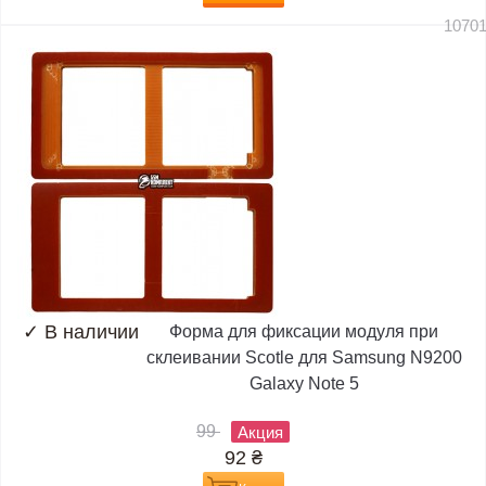
1070
✓
В наличии
Форма для фиксации модуля при
склеивании Scotle для Samsung N9200
Galaxy Note 5
99
Акция
92
₴