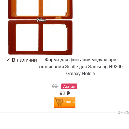
✓
В наличии
Форма для фиксации модуля при
склеивании Scotle для Samsung N9200
Galaxy Note 5
99
Акция
92
₴
Купить
0767