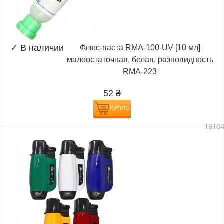
✓
В наличии
Флюс-паста RMA-100-UV [10 мл]
малоостаточная, белая, разновидность
RMA-223
52
₴
Купить
1610