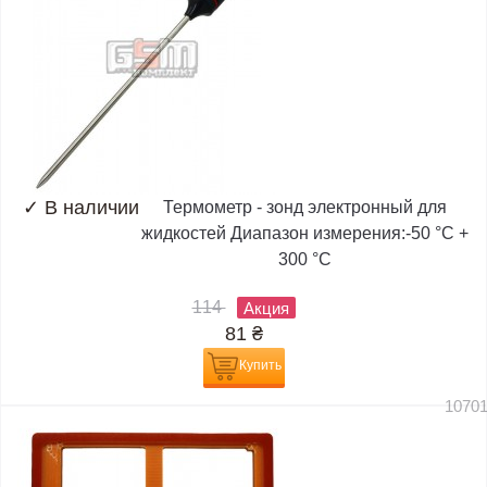
✓
В наличии
Термометр - зонд электронный для
жидкостей Диапазон измерения:-50 °C +
300 °C
114
Акция
81
₴
Купить
1070