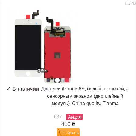
1134
✓
В наличии
Дисплей iPhone 6S, белый, с рамкой, с
сенсорным экраном (дисплейный
модуль), China quality, Tianma
637
Акция
418
₴
Купить