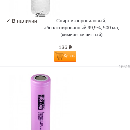
✓
В наличии
Спирт изопропиловый,
абсолютированный 99,9%, 500 мл,
(химически чистый)
136
₴
Купить
1661