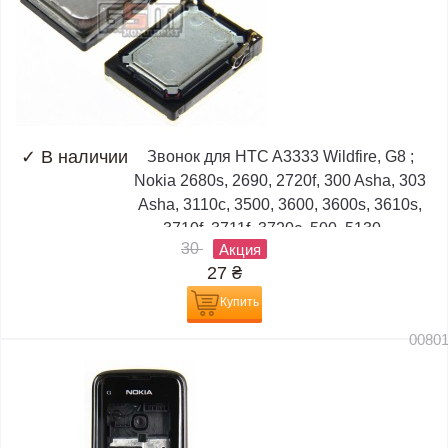
✓
В наличии
Звонок для HTC A3333 Wildfire, G8 ;
Nokia 2680s, 2690, 2720f, 300 Asha, 303
Asha, 3110c, 3500, 3600, 3600s, 3610s,
3710f, 3711f, 3720c, 500, 5130,...
30
Акция
27
₴
Купить
0080