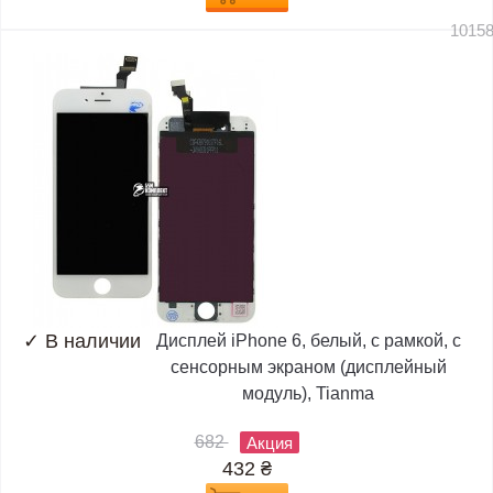
1015
✓
В наличии
Дисплей iPhone 6, белый, с рамкой, с
сенсорным экраном (дисплейный
модуль), Tianma
682
Акция
432
₴