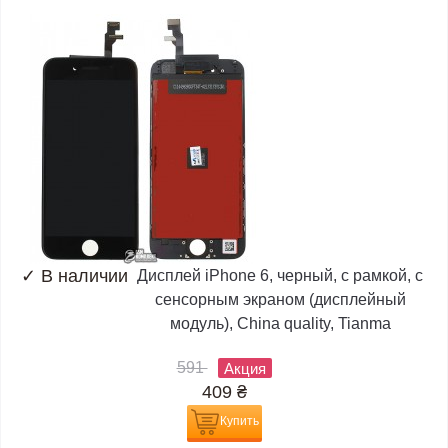
✓
В наличии
Дисплей iPhone 6, черный, с рамкой, с
сенсорным экраном (дисплейный
модуль), China quality, Tianma
591
Акция
409
₴
Купить