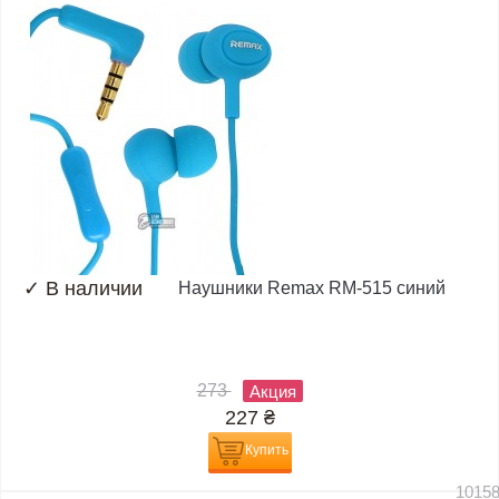
✓
В наличии
Наушники Remax RM-515 синий
273
Акция
227
₴
Купить
1015