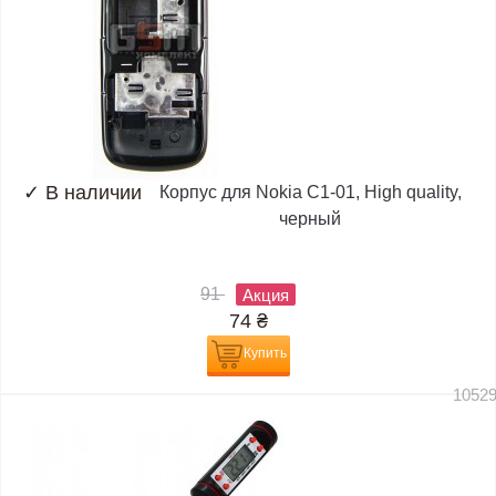
✓
В наличии
Корпус для Nokia C1-01, High quality,
черный
91
Акция
74
₴
Купить
1052