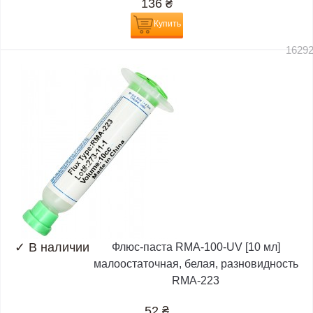
136
₴
Купить
1629
✓
В наличии
Флюс-паста RMA-100-UV [10 мл]
малоостаточная, белая, разновидность
RMA-223
52
₴