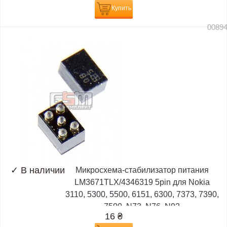
Купить
0089
✓
В наличии
Микросхема-стабилизатор питания
LM3671TLX/4346319 5pin для Nokia
3110, 5300, 5500, 6151, 6300, 7373, 7390,
7500, N73, N76, N92
16
₴