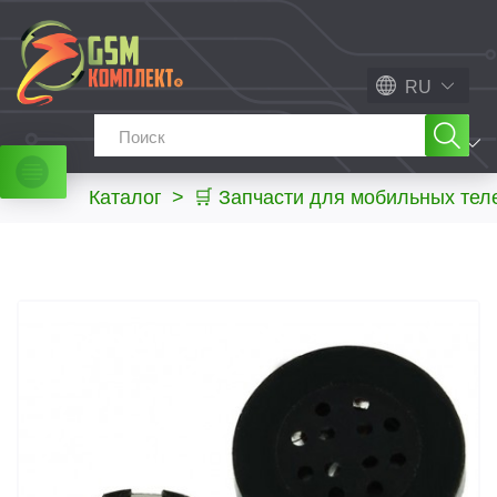
RU
МЕНЮ
Каталог
>
🛒 Запчасти для мобильных те