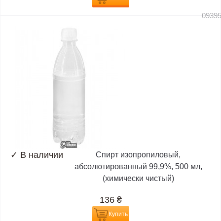
0939
✓
В наличии
Спирт изопропиловый,
абсолютированный 99,9%, 500 мл,
(химически чистый)
136
₴
Купить