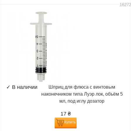
1627
✓
В наличии
Шприц для флюса с винтовым
наконечником типа Луэр лок, объём 5
мл, под иглу дозатор
17
₴
Купить