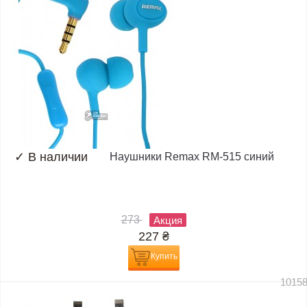
✓
В наличии
Наушники Remax RM-515 синий
273
Акция
227
₴
Купить
1015