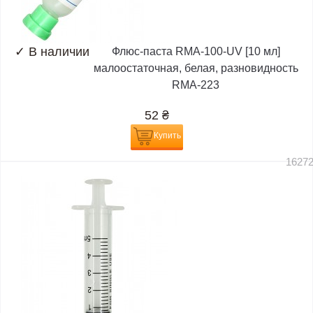
✓
В наличии
Флюс-паста RMA-100-UV [10 мл]
малоостаточная, белая, разновидность
RMA-223
52
₴
Купить
1627