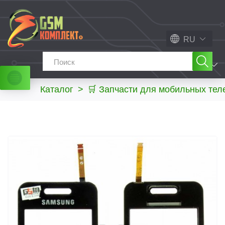
RU
МЕНЮ
Каталог
>
🛒 Запчасти для мобильных те