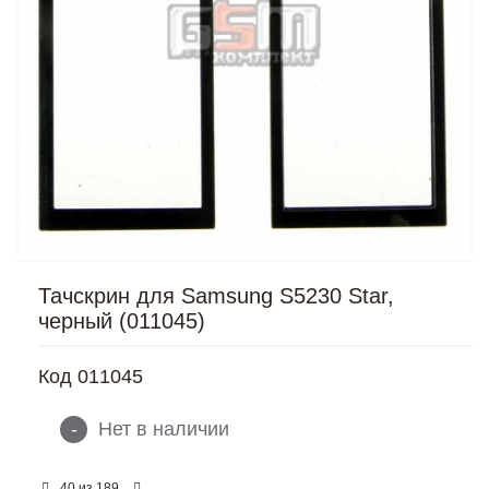
Тачскрин для Samsung S5230 Star,
черный (011045)
Код
011045
-
Нет в наличии
из
40
189