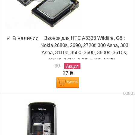
✓
В наличии
Звонок для HTC A3333 Wildfire, G8 ;
Nokia 2680s, 2690, 2720f, 300 Asha, 303
Asha, 3110c, 3500, 3600, 3600s, 3610s,
3710f, 3711f, 3720c, 500, 5130,...
30
Акция
27
₴
Купить
0080