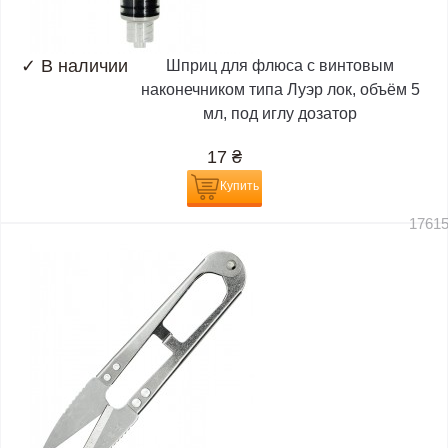
✓
В наличии
Шприц для флюса с винтовым
наконечником типа Луэр лок, объём 5
мл, под иглу дозатор
17
₴
Купить
1761