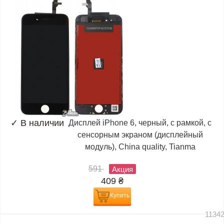
✓
В наличии
Дисплей iPhone 6, черный, с рамкой, с
сенсорным экраном (дисплейный
модуль), China quality, Tianma
591
Акция
409
₴
Купить
1134