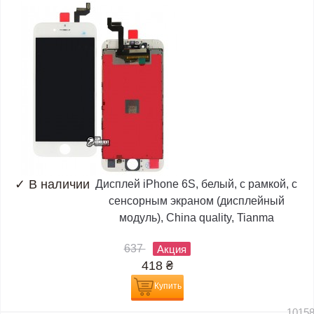
✓
В наличии
Дисплей iPhone 6S, белый, с рамкой, с
сенсорным экраном (дисплейный
модуль), China quality, Tianma
637
Акция
418
₴
Купить
1015