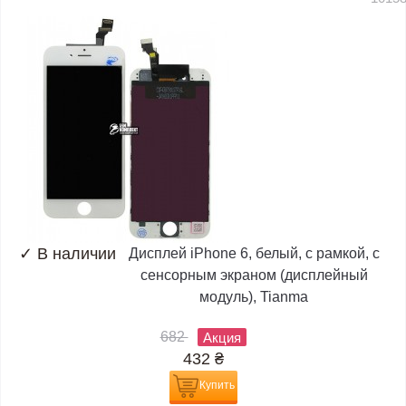
✓
В наличии
Дисплей iPhone 6, белый, с рамкой, с
сенсорным экраном (дисплейный
модуль), Tianma
682
Акция
432
₴
Купить