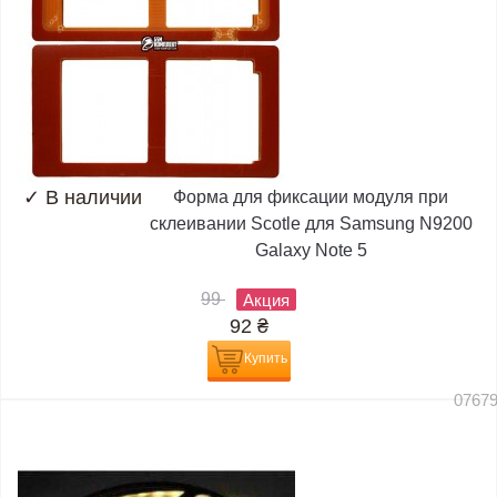
✓
В наличии
Форма для фиксации модуля при
склеивании Scotle для Samsung N9200
Galaxy Note 5
99
Акция
92
₴
Купить
0767