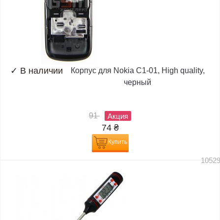
✓
В наличии
Корпус для Nokia C1-01, High quality,
черный
91
Акция
74
₴
Купить
1052