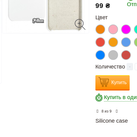
Отп
99 ₴
Цвет
Количество
-
Купить
Купить в оди
из
8
9
Silicone case