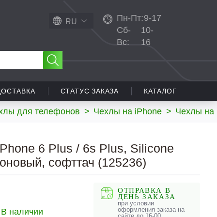
Пн-Пт:
9-17
RU
Сб-
10-
Вс:
16
ДОСТАВКА
СТАТУС ЗАКАЗА
КАТАЛОГ
хлы для телефонов
>
Чехлы на iPhone
>
Чехлы на 
Phone 6 Plus / 6s Plus, Silicone
коновый, софттач (125236)
ОТПРАВКА В
ДЕНЬ ЗАКАЗА
при условии
оформления заказа на
В наличии
сайте до 16-00