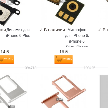
чии
✓
В наличии
✓
В 
Динамик для
Микрофон
iPhone 6 Plus
для iPhone 6,
iPhone 6
Plus, iPhone
14
₴
16
₴
6S, iPhone
6S Plus,
Купить
Купить
Meizu 16
094718
100425