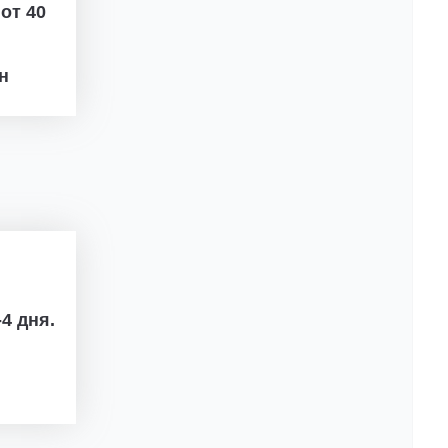
ж
от 40
рн
4 дня.