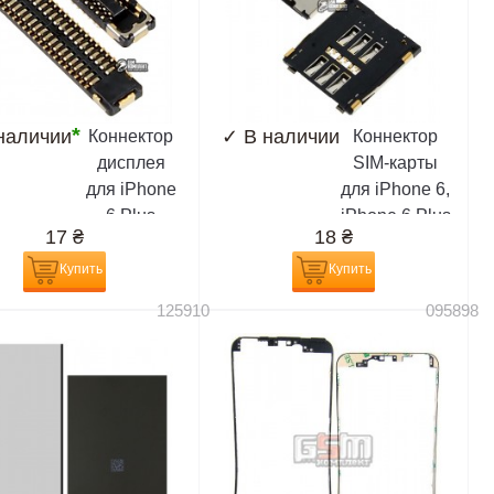
*
наличии
✓
В наличии
Коннектор
Коннектор
дисплея
SIM-карты
для iPhone
для iPhone 6,
6 Plus
iPhone 6 Plus
17
₴
18
₴
Купить
Купить
125910
095898