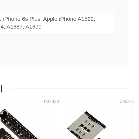
e iPhone 6s Plus, Apple iPhone A1522,
34, A1687, A1699
Ы
097939
096315