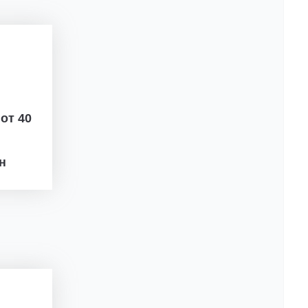
ж
от 40
рн