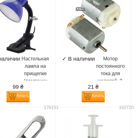
наличии
✓
В наличии
Настольная
Мотор
лампа на
постоянного
прищепке
тока для
(лампочки
моделей, 3-
99
₴
21
₴
E27)
6V
Купить
Купить
176151
162720