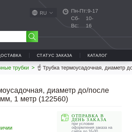
Пн-Пт:
9-17
RU
Сб-
10-
Вс:
16
ДОСТАВКА
СТАТУС ЗАКАЗА
КАТАЛОГ
чные трубки
>
☝ Трубка термоусадочная, диаметр до/
моусадочная, диаметр до/после
 мм, 1 метр (122560)
ОТПРАВКА В
ДЕНЬ ЗАКАЗА
при условии
личии
оформления заказа на
сайте до 16-00