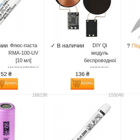
чии
✓
В наличии
?
По
Флюс-паста
DIY Qi
RMA-100-UV
модуль
[10 мл]
беспроводной
малоостаточная,
зарядки,
52
₴
136
₴
белая,
приемник
разновидность
Купить
Купить
RMA-223
166198
155048