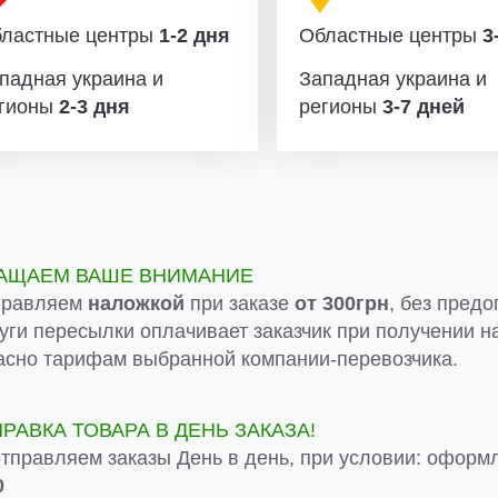
ластные центры
1-2 дня
Областные центры
3-
падная украина и
Западная украина и
гионы
2-3 дня
регионы
3-7 дней
АЩАЕМ ВАШЕ ВНИМАНИЕ
правляем
наложкой
при заказе
от 300грн
, без предо
луги пересылки оплачивает заказчик при получении на
асно тарифам выбранной компании-перевозчика.
ПРАВКА ТОВАРА В ДЕНЬ ЗАКАЗА!
тправляем заказы День в день, при условии: оформ
0