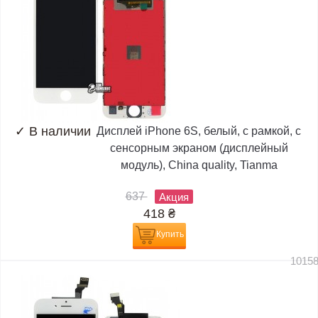
✓
В наличии
Дисплей iPhone 6S, белый, с рамкой, с
сенсорным экраном (дисплейный
модуль), China quality, Tianma
637
Акция
418
₴
Купить
1015