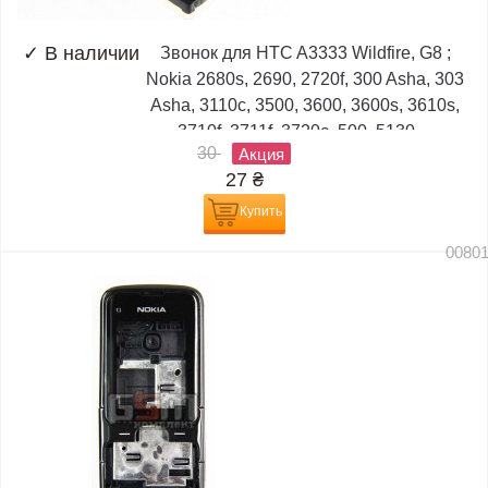
✓
В наличии
Звонок для HTC A3333 Wildfire, G8 ;
Nokia 2680s, 2690, 2720f, 300 Asha, 303
Asha, 3110c, 3500, 3600, 3600s, 3610s,
3710f, 3711f, 3720c, 500, 5130,...
30
Акция
27
₴
Купить
0080