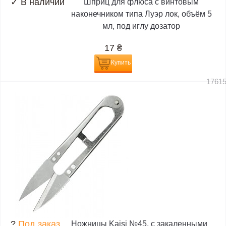
✓
В наличии
Шприц для флюса с винтовым
наконечником типа Луэр лок, объём 5
мл, под иглу дозатор
17
₴
Купить
1761
?
Под заказ
Ножницы Kaisi №45, с закаленными