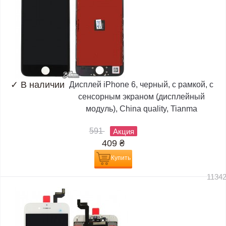
✓
В наличии
Дисплей iPhone 6, черный, с рамкой, с
сенсорным экраном (дисплейный
модуль), China quality, Tianma
591
Акция
409
₴
Купить
1134