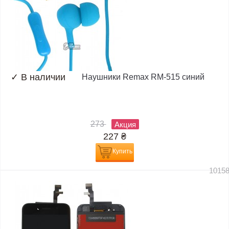
✓
В наличии
Наушники Remax RM-515 синий
273
Акция
227
₴
Купить
1015