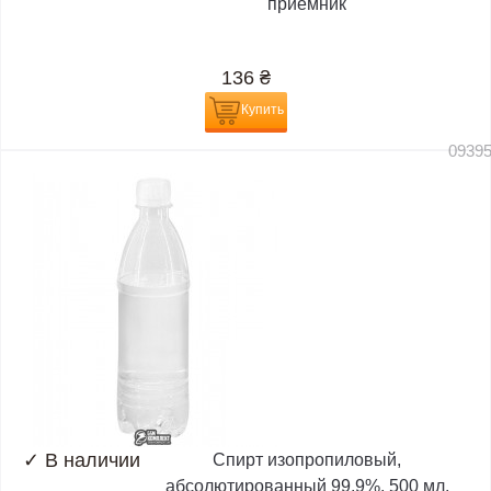
приемник
136
₴
Купить
0939
✓
В наличии
Спирт изопропиловый,
абсолютированный 99,9%, 500 мл,