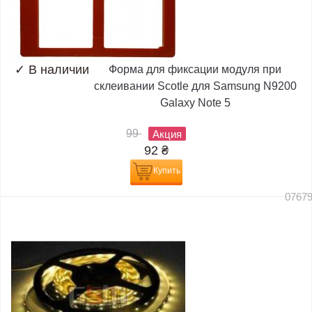
✓
В наличии
Форма для фиксации модуля при
склеивании Scotle для Samsung N9200
Galaxy Note 5
99
Акция
92
₴
Купить
0767