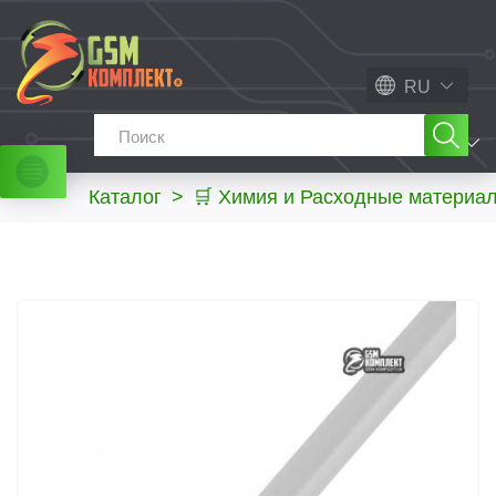
RU
МЕНЮ
Каталог
>
🛒 Химия и Расходные материа