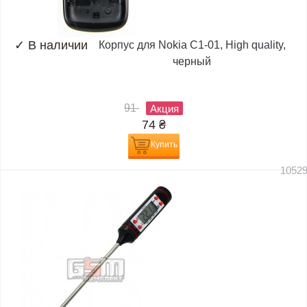
✓
В наличии
Корпус для Nokia C1-01, High quality,
черный
91
Акция
74
₴
Купить
1052