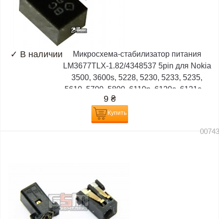
✓
В наличии
Микросхема-стабилизатор питания
LM3677TLX-1.82/4348537 5pin для Nokia
3500, 3600s, 5228, 5230, 5233, 5235,
5610, 5700, 5800, 6110n, 6120c, 6121c,...
9
₴
Купить
0074