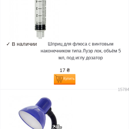
✓
В наличии
Шприц для флюса с винтовым
наконечником типа Луэр лок, объём 5
мл, под иглу дозатор
17
₴
Купить
1578