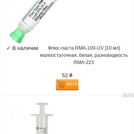
✓
В наличии
Флюс-паста RMA-100-UV [10 мл]
малоостаточная, белая, разновидность
RMA-223
52
₴
Купить
1627