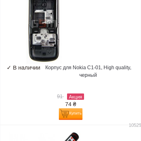
✓
В наличии
Корпус для Nokia C1-01, High quality,
черный
91
Акция
74
₴
Купить
1052