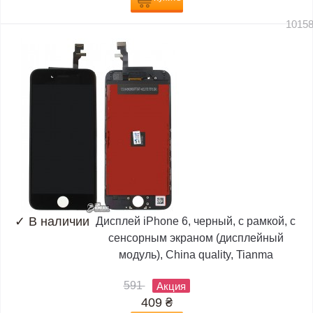
1015
✓
В наличии
Дисплей iPhone 6, черный, с рамкой, с
сенсорным экраном (дисплейный
модуль), China quality, Tianma
591
Акция
409
₴