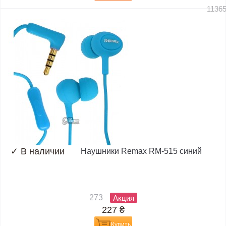
1136
✓
В наличии
Наушники Remax RM-515 синий
273
Акция
227
₴
Купить