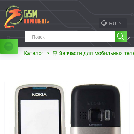
RU
МЕНЮ
Каталог
>
🛒 Запчасти для мобильных те