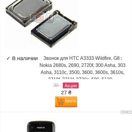
✓
В наличии
Звонок для HTC A3333 Wildfire, G8 ;
Nokia 2680s, 2690, 2720f, 300 Asha, 303
Asha, 3110c, 3500, 3600, 3600s, 3610s,
3710f, 3711f, 3720c, 500, 5130,...
30
Акция
27
₴
Купить
0080