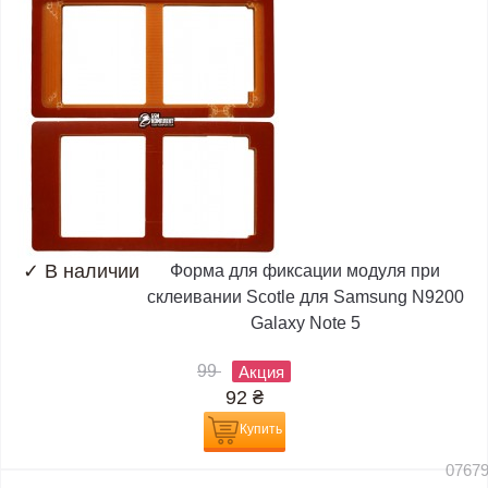
✓
В наличии
Форма для фиксации модуля при
склеивании Scotle для Samsung N9200
Galaxy Note 5
99
Акция
92
₴
Купить
0767