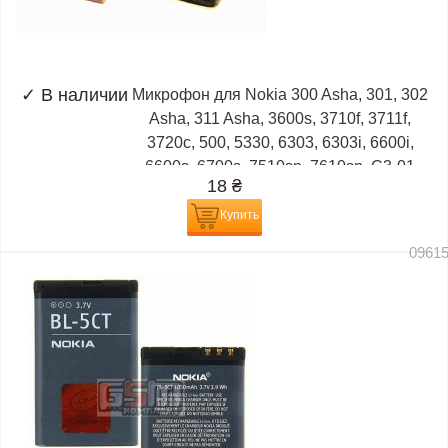
✓
В наличии
Микрофон для Nokia 300 Asha, 301, 302
Asha, 311 Asha, 3600s, 3710f, 3711f,
3720c, 500, 5330, 6303, 6303i, 6600i,
6600s, 6700s, 7510sn, 7610sn, C3-01
18
₴
Купить
0961