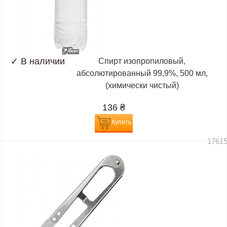
✓
В наличии
Спирт изопропиловый,
абсолютированный 99,9%, 500 мл,
(химически чистый)
136
₴
Купить
1761