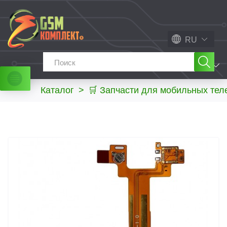
RU
МЕНЮ
Каталог
>
🛒 Запчасти для мобильных те