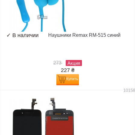
✓
В наличии
Наушники Remax RM-515 синий
273
Акция
227
₴
Купить
1015