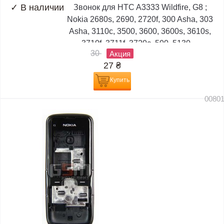
✓
В наличии
Звонок для HTC A3333 Wildfire, G8 ;
Nokia 2680s, 2690, 2720f, 300 Asha, 303
Asha, 3110c, 3500, 3600, 3600s, 3610s,
3710f, 3711f, 3720c, 500, 5130,...
30
Акция
27
₴
Купить
0080