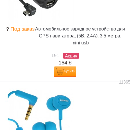
?
Под заказ
Автомобильное зарядное устройство для
GPS навигатора, (5В, 2.4А), 3,5 метра,
mini usb
191
Акция
154
₴
Купить
1136