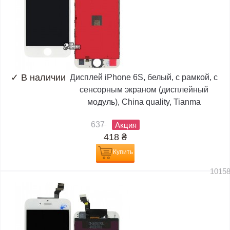
✓
В наличии
Дисплей iPhone 6S, белый, с рамкой, с
сенсорным экраном (дисплейный
модуль), China quality, Tianma
637
Акция
418
₴
Купить
1015