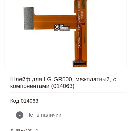
Шлейф для LG GR500, межплатный, с
компонентами (014063)
Код
014063
-
Нет в наличии
из
88
103