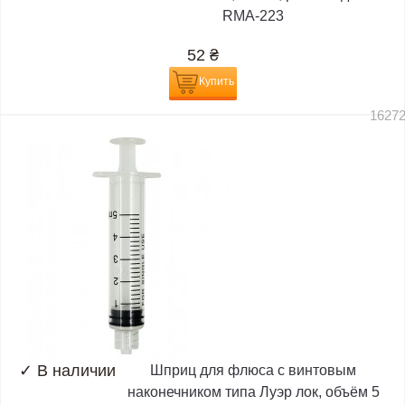
RMA-223
52
₴
Купить
1627
✓
В наличии
Шприц для флюса с винтовым
наконечником типа Луэр лок, объём 5