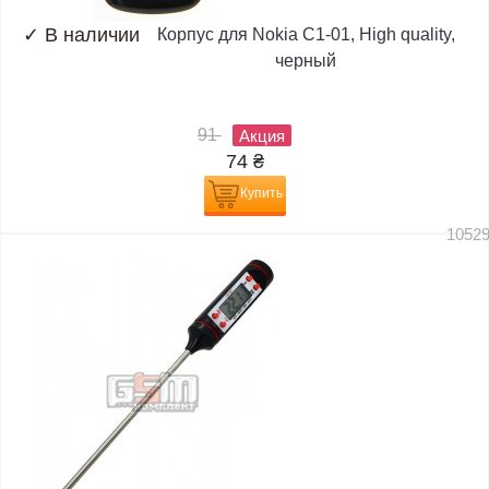
✓
В наличии
Корпус для Nokia C1-01, High quality,
черный
91
Акция
74
₴
Купить
1052