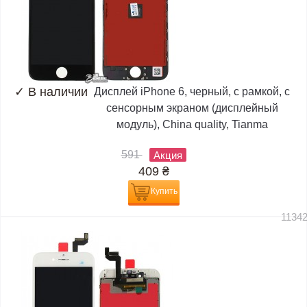
✓
В наличии
Дисплей iPhone 6, черный, с рамкой, с
сенсорным экраном (дисплейный
модуль), China quality, Tianma
591
Акция
409
₴
Купить
1134