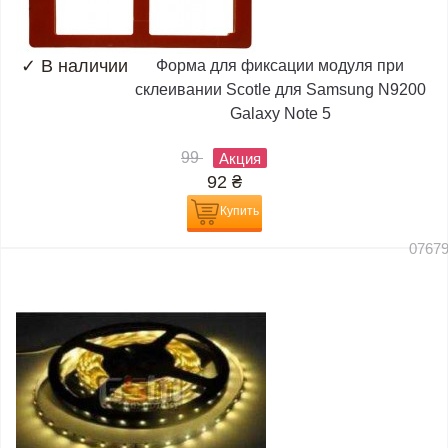
✓
В наличии
Форма для фиксации модуля при
склеивании Scotle для Samsung N9200
Galaxy Note 5
99
Акция
92
₴
Купить
0767