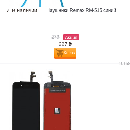
✓
В наличии
Наушники Remax RM-515 синий
273
Акция
227
₴
Купить
1015