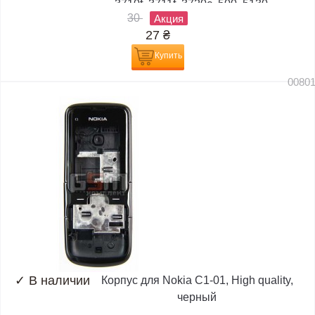
3710f, 3711f, 3720c, 500, 5130,...
30
Акция
27
₴
Купить
0080
✓
В наличии
Корпус для Nokia C1-01, High quality,
черный