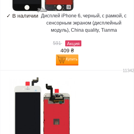
✓
В наличии
Дисплей iPhone 6, черный, с рамкой, с
сенсорным экраном (дисплейный
модуль), China quality, Tianma
591
Акция
409
₴
Купить
1134