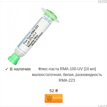
1629
✓
В наличии
Флюс-паста RMA-100-UV [10 мл]
малоостаточная, белая, разновидность
RMA-223
52
₴
Купить
1407