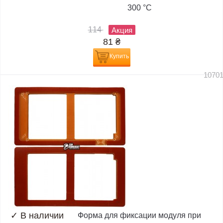
300 °C
114
Акция
81
₴
Купить
1070
✓
В наличии
Форма для фиксации модуля при