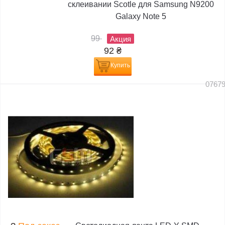
склеивании Scotle для Samsung N9200
Galaxy Note 5
99
Акция
92
₴
Купить
0767