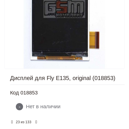
Дисплей для Fly E135, original (018853)
Код
018853
-
Нет в наличии
из
23
133