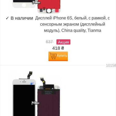
✓
В наличии
Дисплей iPhone 6S, белый, с рамкой, с
сенсорным экраном (дисплейный
модуль), China quality, Tianma
637
Акция
418
₴
Купить
1015