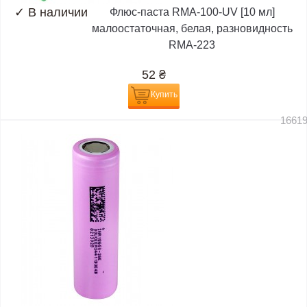
✓
В наличии
Флюс-паста RMA-100-UV [10 мл]
малоостаточная, белая, разновидность
RMA-223
52
₴
Купить
1661