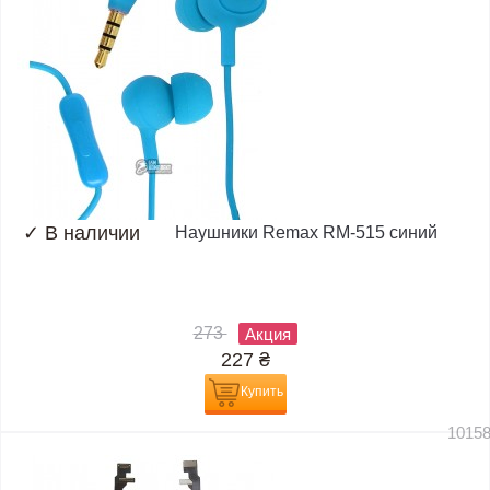
✓
В наличии
Наушники Remax RM-515 синий
273
Акция
227
₴
Купить
1015