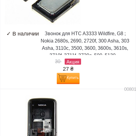
✓
В наличии
Звонок для HTC A3333 Wildfire, G8 ;
Nokia 2680s, 2690, 2720f, 300 Asha, 303
Asha, 3110c, 3500, 3600, 3600s, 3610s,
3710f, 3711f, 3720c, 500, 5130,...
30
Акция
27
₴
Купить
0080