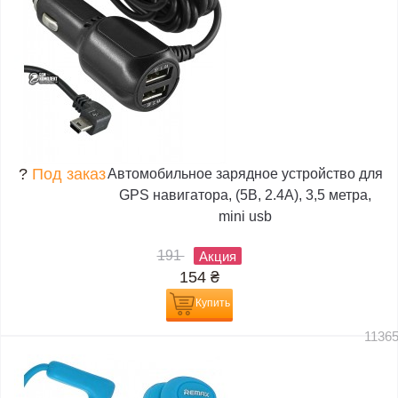
?
Под заказ
Автомобильное зарядное устройство для
GPS навигатора, (5В, 2.4А), 3,5 метра,
mini usb
191
Акция
154
₴
Купить
1136