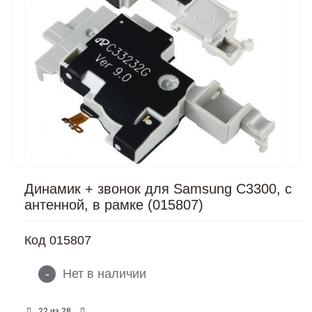
Динамик + звонок для Samsung C3300, с
антенной, в рамке (015807)
Код
015807
-
Нет в наличии
из
22
28