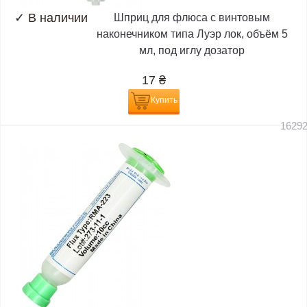
✓
В наличии
Шприц для флюса с винтовым
наконечником типа Луэр лок, объём 5
мл, под иглу дозатор
17
₴
Купить
1629