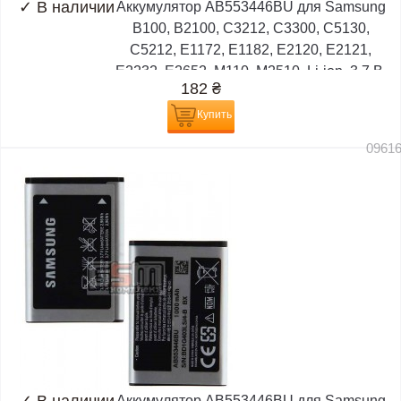
✓
В наличии
Аккумулятор AB553446BU для Samsung
B100, B2100, C3212, C3300, C5130,
C5212, E1172, E1182, E2120, E2121,
E2232, E2652, M110, M2510, Li-ion, 3,7 В,
182
₴
1000
Купить
0961
Аккумулятор AB553446BU для Samsung