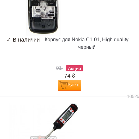
✓
В наличии
Корпус для Nokia C1-01, High quality,
черный
91
Акция
74
₴
Купить
1052