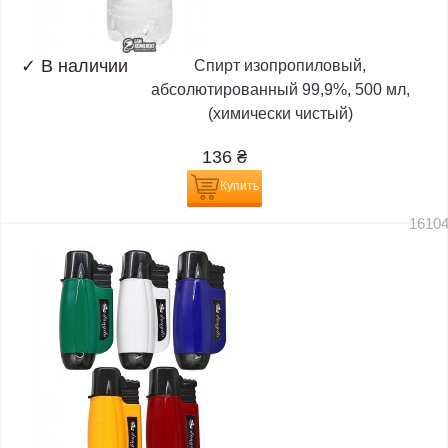
✓
В наличии
Спирт изопропиловый,
абсолютированный 99,9%, 500 мл,
(химически чистый)
136
₴
Купить
1610