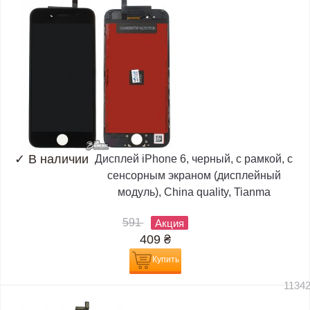
✓
В наличии
Дисплей iPhone 6, черный, с рамкой, с
сенсорным экраном (дисплейный
модуль), China quality, Tianma
591
Акция
409
₴
Купить
1134