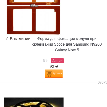
✓
В наличии
Форма для фиксации модуля при
склеивании Scotle для Samsung N9200
Galaxy Note 5
99
Акция
92
₴
Купить
0767