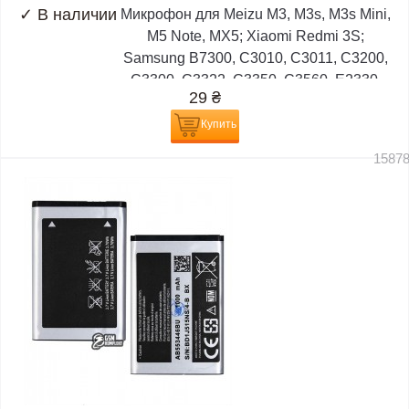
✓
В наличии
Микрофон для Meizu M3, M3s, M3s Mini,
M5 Note, MX5; Xiaomi Redmi 3S;
Samsung B7300, C3010, C3011, C3200,
C3300, C3322, C3350, C3560, E2330,
29
₴
E2530,...
Купить
1587