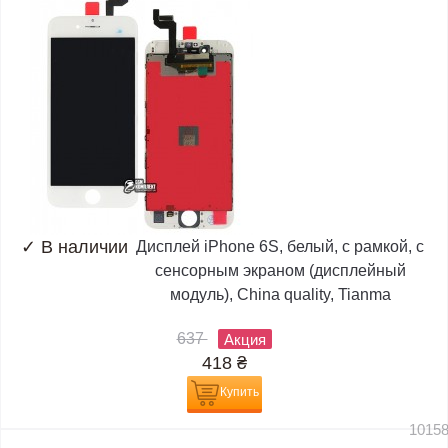
✓
В наличии
Дисплей iPhone 6S, белый, с рамкой, с
сенсорным экраном (дисплейный
модуль), China quality, Tianma
637
Акция
418
₴
Купить
1015