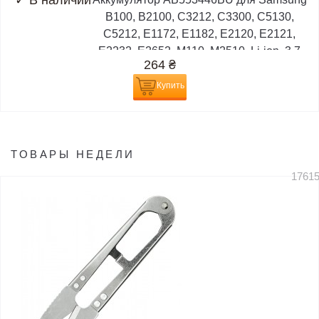
✓
В наличии
B100, B2100, C3212, C3300, C5130,
C5212, E1172, E1182, E2120, E2121,
E2232, E2652, M110, M2510, Li-ion, 3,7
264
₴
В,...
Купить
ТОВАРЫ НЕДЕЛИ
1761