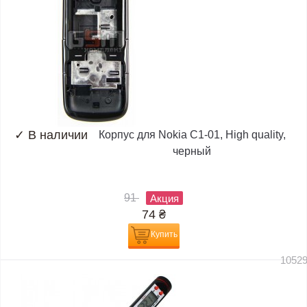
✓
В наличии
Корпус для Nokia C1-01, High quality,
черный
91
Акция
74
₴
Купить
1052