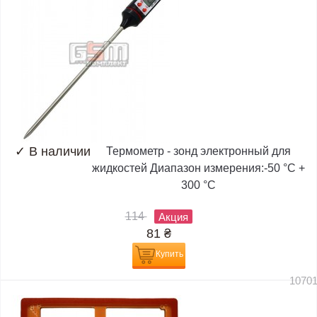
✓
В наличии
Термометр - зонд электронный для
жидкостей Диапазон измерения:-50 °C +
300 °C
114
Акция
81
₴
Купить
1070