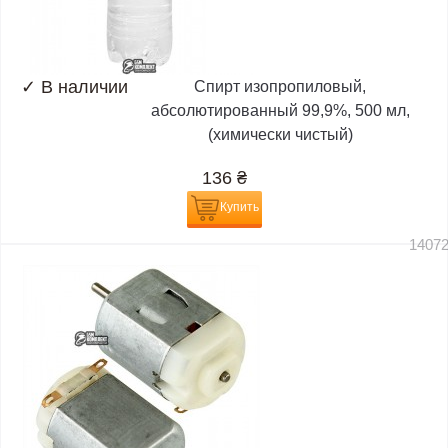
✓
В наличии
Спирт изопропиловый,
абсолютированный 99,9%, 500 мл,
(химически чистый)
136
₴
Купить
1407