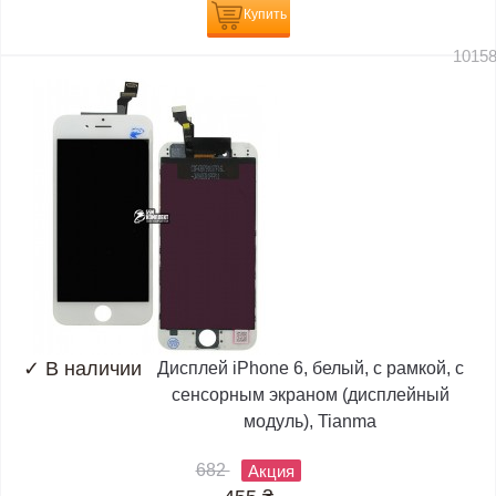
Купить
1015
✓
В наличии
Дисплей iPhone 6, белый, с рамкой, с
сенсорным экраном (дисплейный
модуль), Tianma
682
Акция