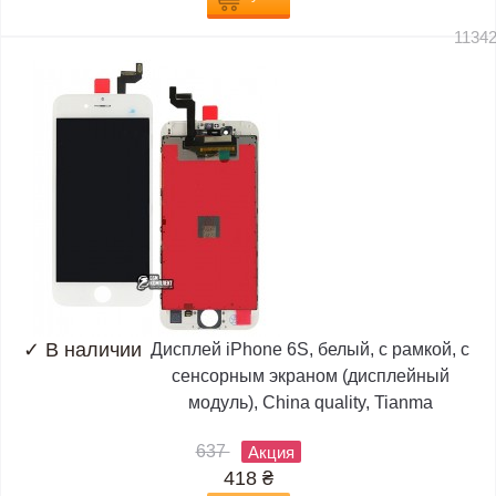
1134
✓
В наличии
Дисплей iPhone 6S, белый, с рамкой, с
сенсорным экраном (дисплейный
модуль), China quality, Tianma
637
Акция
418
₴