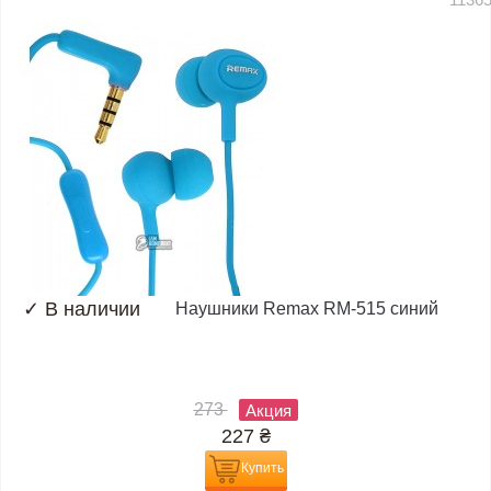
✓
В наличии
Наушники Remax RM-515 синий
273
Акция
227
₴
Купить