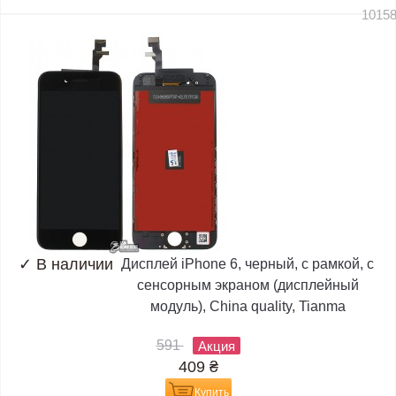
1015
✓
В наличии
Дисплей iPhone 6, черный, с рамкой, с
сенсорным экраном (дисплейный
модуль), China quality, Tianma
591
Акция
409
₴
Купить