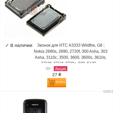
✓
В наличии
Звонок для HTC A3333 Wildfire, G8 ;
Nokia 2680s, 2690, 2720f, 300 Asha, 303
Asha, 3110c, 3500, 3600, 3600s, 3610s,
3710f, 3711f, 3720c, 500, 5130,...
30
Акция
27
₴
Купить
0080