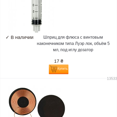
✓
В наличии
Шприц для флюса с винтовым
наконечником типа Луэр лок, объём 5
мл, под иглу дозатор
17
₴
Купить
1353