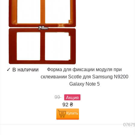
✓
В наличии
Форма для фиксации модуля при
склеивании Scotle для Samsung N9200
Galaxy Note 5
99
Акция
92
₴
Купить
0767