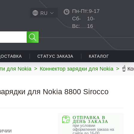
Пн-Пт:
9-17
RU
Сб-
10-
Вс:
16
ДОСТАВКА
СТАТУС ЗАКАЗА
КАТАЛОГ
ти для Nokia
>
Коннектор зарядки для Nokia
>
☝ Ко
зарядки для Nokia 8800 Sirocco
ОТПРАВКА В
ДЕНЬ ЗАКАЗА
при условии
оформления заказа на
личии
сайте до 16-00