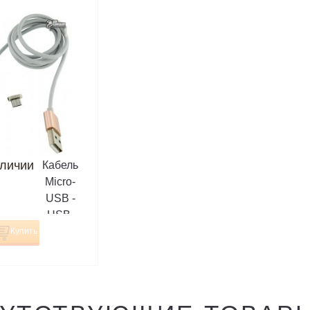
аличии
Кабель
Micro-
USB -
USB,
Metal
Купить
Magnetic,
магнитный,
1 метр, 2A