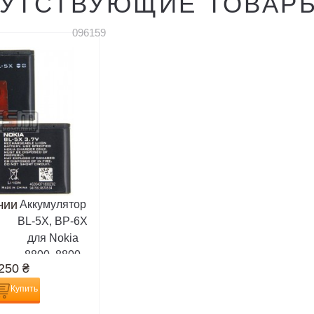
УТСТВУЮЩИЕ ТОВАР
096159
чии
Аккумулятор
BL-5X, BP-6X
для Nokia
8800, 8800
250
₴
Sirocco, Li-
ion, 3,7 В,
Купить
700 мАч