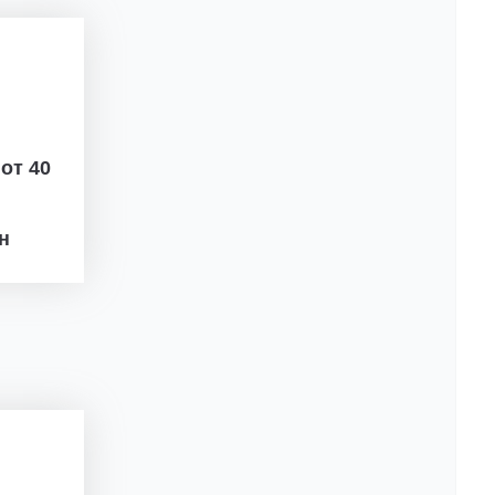
ж
от 40
рн