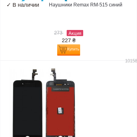
✓
В наличии
Наушники Remax RM-515 синий
273
Акция
227
₴
Купить
1015