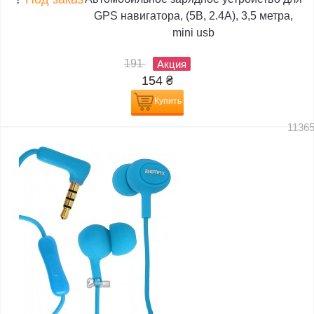
GPS навигатора, (5В, 2.4А), 3,5 метра,
mini usb
191
Акция
154
₴
Купить
1136