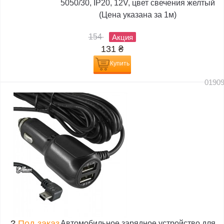
5050/30, IP20, 12V, цвет свечения желтый
(Цена указана за 1м)
154
Акция
131
₴
Купить
0190
?
Под заказ
Автомобильное зарядное устройство для