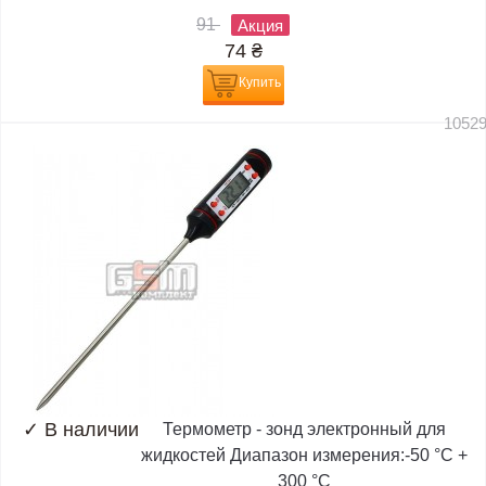
91
Акция
74
₴
Купить
1052
✓
В наличии
Термометр - зонд электронный для
жидкостей Диапазон измерения:-50 °C +
300 °C