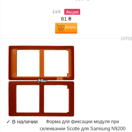
114
Акция
81
₴
Купить
1070
✓
В наличии
Форма для фиксации модуля при
склеивании Scotle для Samsung N9200