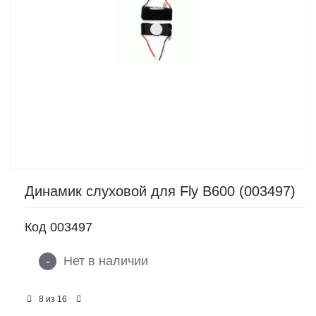
Динамик слуховой для Fly B600 (003497)
Код
003497
-
Нет в наличии
из
8
16