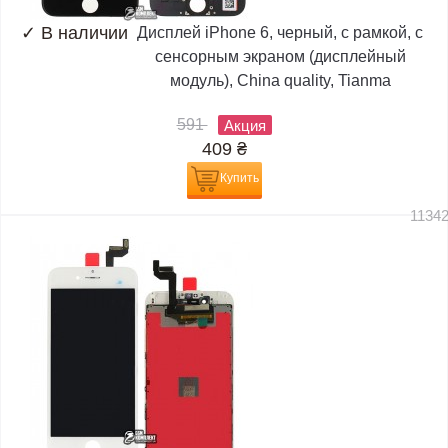
✓
В наличии
Дисплей iPhone 6, черный, с рамкой, с
сенсорным экраном (дисплейный
модуль), China quality, Tianma
591
Акция
409
₴
Купить
1134