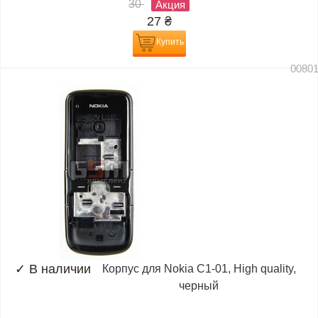
30
Акция
27
₴
Купить
0080
✓
В наличии
Корпус для Nokia C1-01, High quality,
черный