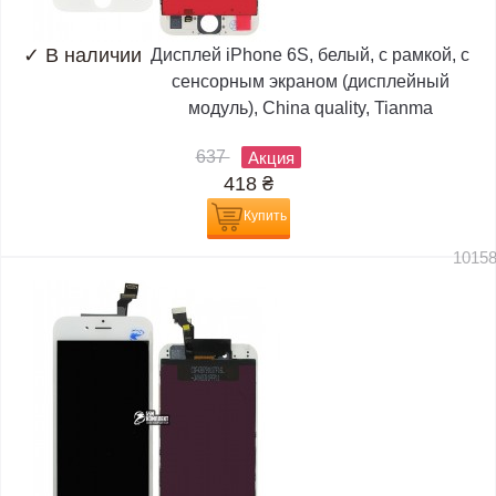
✓
В наличии
Дисплей iPhone 6S, белый, с рамкой, с
сенсорным экраном (дисплейный
модуль), China quality, Tianma
637
Акция
418
₴
Купить
1015