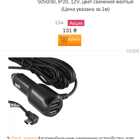
5050/30, IP20, 12V, цвет свечения желтый
(Цена указана за 1м)
154
Акция
131
₴
Купить
0190
?
Под заказ
Автомобильное зарядное устройство для