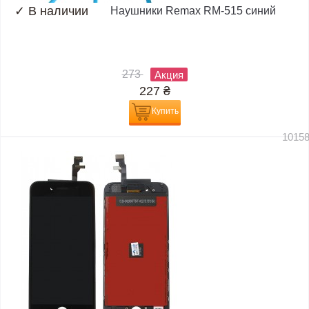
✓
В наличии
Наушники Remax RM-515 синий
273
Акция
227
₴
Купить
1015