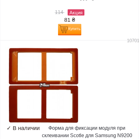
114
Акция
81
₴
Купить
1070
✓
В наличии
Форма для фиксации модуля при
склеивании Scotle для Samsung N9200