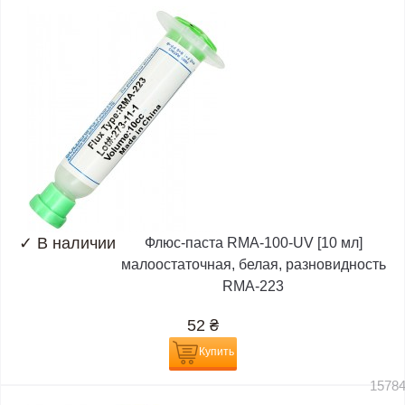
✓
В наличии
Флюс-паста RMA-100-UV [10 мл]
малоостаточная, белая, разновидность
RMA-223
52
₴
Купить
1578