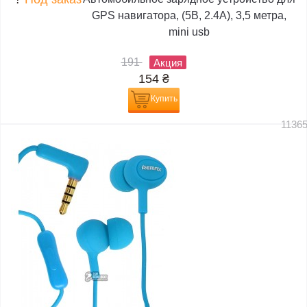
GPS навигатора, (5В, 2.4А), 3,5 метра,
mini usb
191
Акция
154
₴
Купить
1136