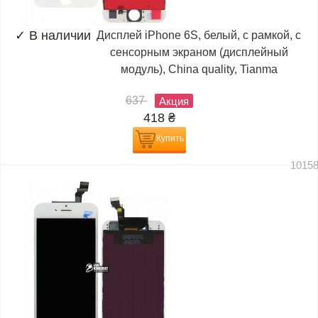
✓
В наличии
Дисплей iPhone 6S, белый, с рамкой, с
сенсорным экраном (дисплейный
модуль), China quality, Tianma
637
Акция
418
₴
Купить
1015