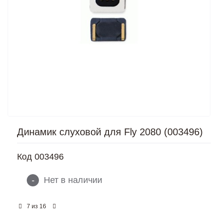
Динамик слуховой для Fly 2080 (003496)
Код
003496
-
Нет в наличии
из
7
16