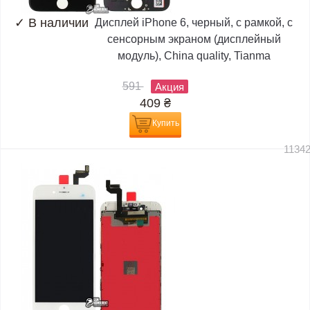
✓
В наличии
Дисплей iPhone 6, черный, с рамкой, с
сенсорным экраном (дисплейный
модуль), China quality, Tianma
591
Акция
409
₴
Купить
1134