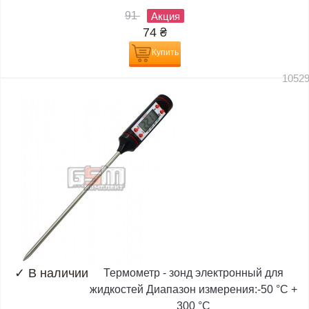
91
Акция
74
₴
Купить
1052
✓
В наличии
Термометр - зонд электронный для
жидкостей Диапазон измерения:-50 °C +
300 °C