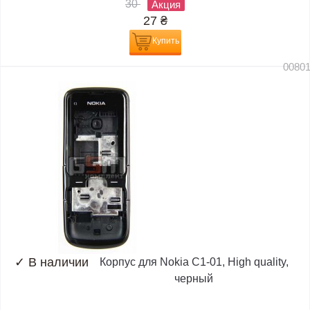
30
Акция
27
₴
Купить
0080
✓
В наличии
Корпус для Nokia C1-01, High quality,
черный