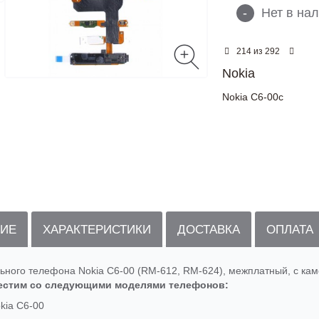
-
Нет в на
из
214
292
Nokia
Nokia C6-00с
ИЕ
ХАРАКТЕРИСТИКИ
ДОСТАВКА
ОПЛАТА
ьного телефона Nokia C6-00 (RM-612, RM-624), межплатный, с ка
естим со следующими моделями телефонов:
kia C6-00