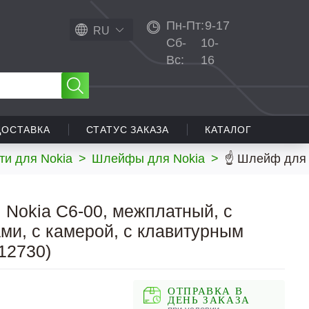
Пн-Пт:
9-17
RU
Сб-
10-
Вс:
16
ДОСТАВКА
СТАТУС ЗАКАЗА
КАТАЛОГ
ти для Nokia
>
Шлейфы для Nokia
>
☝ Шлейф для N
Nokia C6-00, межплатный, с
ми, с камерой, с клавитурным
12730)
ОТПРАВКА В
ДЕНЬ ЗАКАЗА