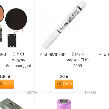
чии
✓
В наличии
✓
В 
DIY Qi
Белый
модуль
маркер FLK-
беспроводной
2009
зарядки,
136
₴
20
₴
приемник
Купить
Купить
140729
166198