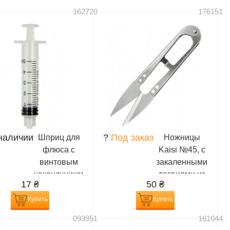
162720
176151
наличии
?
Под заказ
Шприц для
Ножницы
флюса с
Kaisi №45, с
винтовым
закаленными
наконечником
лезвиями из
17
₴
50
₴
типа Луэр
высокоуглеродисто
лок, объём 5
стали (12,5
Купить
Купить
мл, под иглу
см,длина
093951
161044
дозатор
лезвия 4,5)