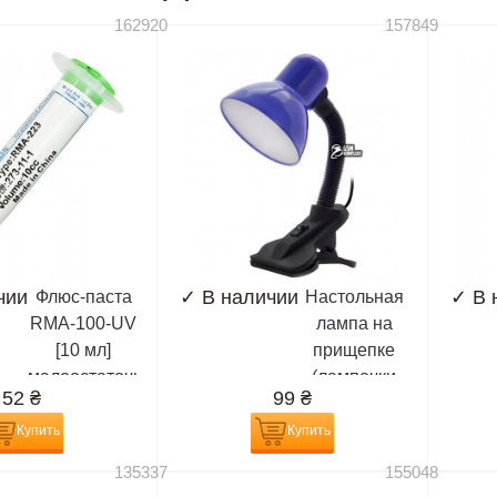
162920
157849
чии
✓
В наличии
✓
В 
Флюс-паста
Настольная
RMA-100-UV
лампа на
[10 мл]
прищепке
малоостаточная,
(лампочки
52
₴
99
₴
белая,
E27)
разновидность
Купить
Купить
RMA-223
135337
155048