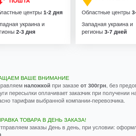
ластные центры
1-2 дня
Областные центры
3-
падная украина и
Западная украина и
гионы
2-3 дня
регионы
3-7 дней
АЩАЕМ ВАШЕ ВНИМАНИЕ
правляем
наложкой
при заказе
от 300грн
, без предо
луги пересылки оплачивает заказчик при получении на
асно тарифам выбранной компании-перевозчика.
ПРАВКА ТОВАРА В ДЕНЬ ЗАКАЗА!
тправляем заказы День в день, при условии: оформ
0