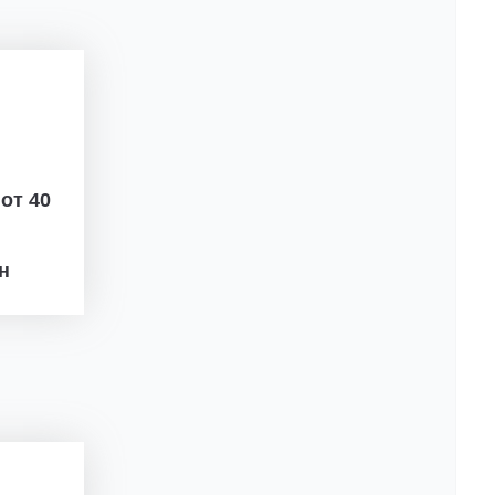
ж
от 40
рн