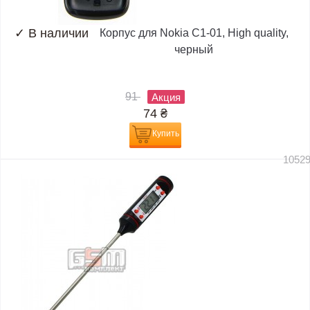
✓
В наличии
Корпус для Nokia C1-01, High quality,
черный
91
Акция
74
₴
Купить
1052