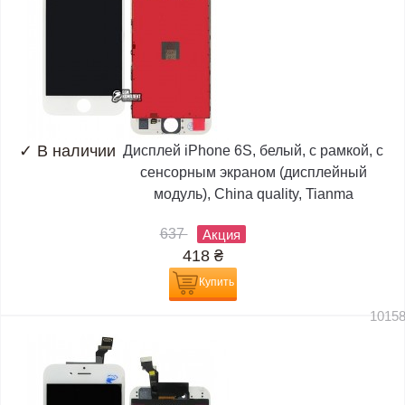
✓
В наличии
Дисплей iPhone 6S, белый, с рамкой, с
сенсорным экраном (дисплейный
модуль), China quality, Tianma
637
Акция
418
₴
Купить
1015