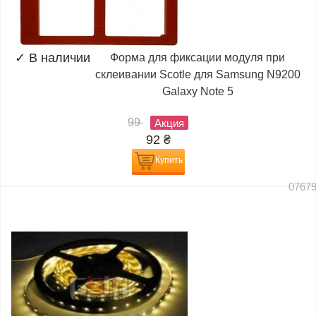
✓
В наличии
Форма для фиксации модуля при
склеивании Scotle для Samsung N9200
Galaxy Note 5
99
Акция
92
₴
Купить
0767