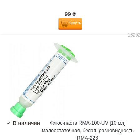
99
₴
Купить
1629
✓
В наличии
Флюс-паста RMA-100-UV [10 мл]
малоостаточная, белая, разновидность
RMA-223