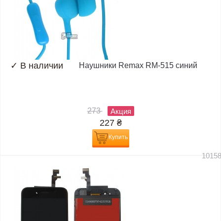
✓
В наличии
Наушники Remax RM-515 синий
273
Акция
227
₴
Купить
1015