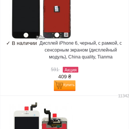
✓
В наличии
Дисплей iPhone 6, черный, с рамкой, с
сенсорным экраном (дисплейный
модуль), China quality, Tianma
591
Акция
409
₴
Купить
1134