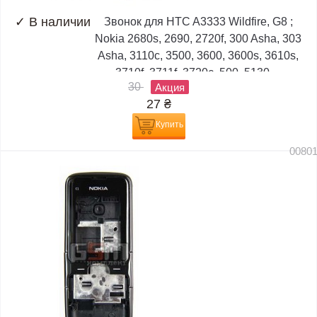
✓
В наличии
Звонок для HTC A3333 Wildfire, G8 ;
Nokia 2680s, 2690, 2720f, 300 Asha, 303
Asha, 3110c, 3500, 3600, 3600s, 3610s,
3710f, 3711f, 3720c, 500, 5130,...
30
Акция
27
₴
Купить
0080