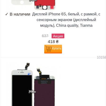
✓
В наличии
Дисплей iPhone 6S, белый, с рамкой, с
сенсорным экраном (дисплейный
модуль), China quality, Tianma
637
Акция
418
₴
Купить
1015