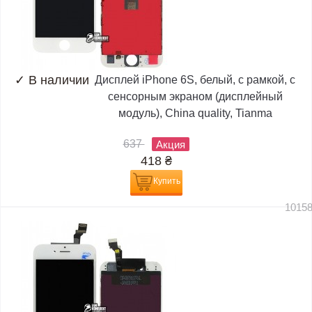
✓
В наличии
Дисплей iPhone 6S, белый, с рамкой, с
сенсорным экраном (дисплейный
модуль), China quality, Tianma
637
Акция
418
₴
Купить
1015