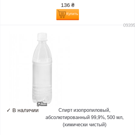
136
₴
Купить
0939
✓
В наличии
Спирт изопропиловый,
абсолютированный 99,9%, 500 мл,
(химически чистый)