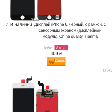
✓
В наличии
Дисплей iPhone 6, черный, с рамкой, с
сенсорным экраном (дисплейный
модуль), China quality, Tianma
591
Акция
409
₴
Купить
1134