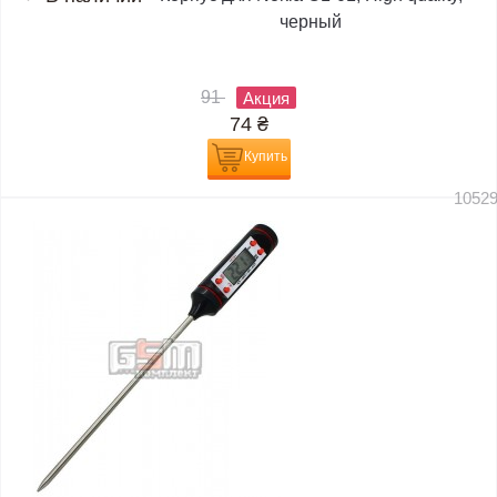
черный
91
Акция
74
₴
Купить
1052