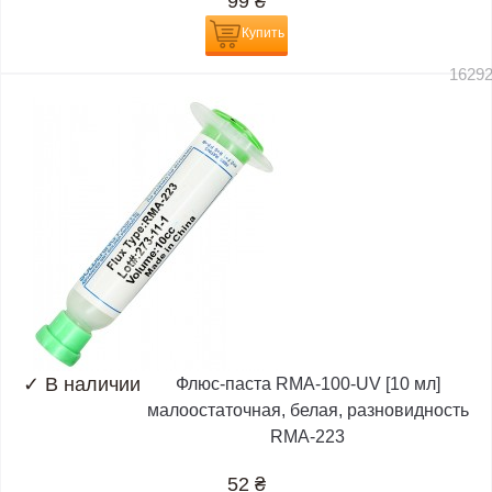
99
₴
Купить
1629
✓
В наличии
Флюс-паста RMA-100-UV [10 мл]
малоостаточная, белая, разновидность
RMA-223
52
₴