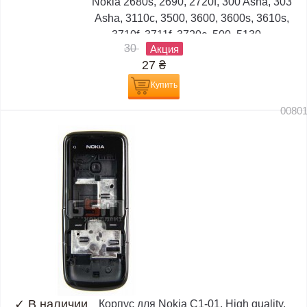
Nokia 2680s, 2690, 2720f, 300 Asha, 303
Asha, 3110c, 3500, 3600, 3600s, 3610s,
3710f, 3711f, 3720c, 500, 5130,...
30
Акция
27
₴
Купить
0080
✓
В наличии
Корпус для Nokia C1-01, High quality,