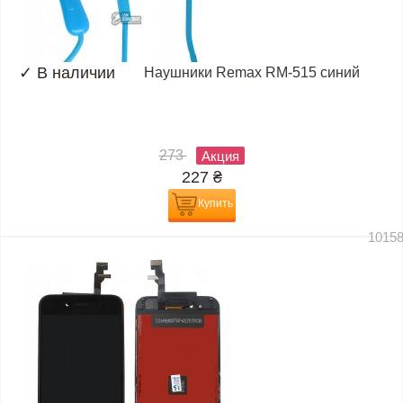
✓
В наличии
Наушники Remax RM-515 синий
273
Акция
227
₴
Купить
1015