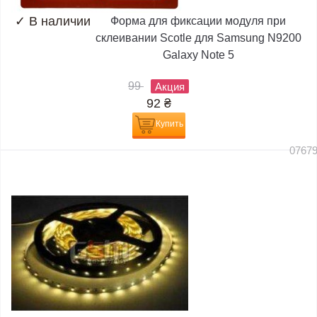
✓
В наличии
Форма для фиксации модуля при
склеивании Scotle для Samsung N9200
Galaxy Note 5
99
Акция
92
₴
Купить
0767