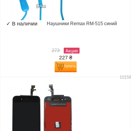
✓
В наличии
Наушники Remax RM-515 синий
273
Акция
227
₴
Купить
1015