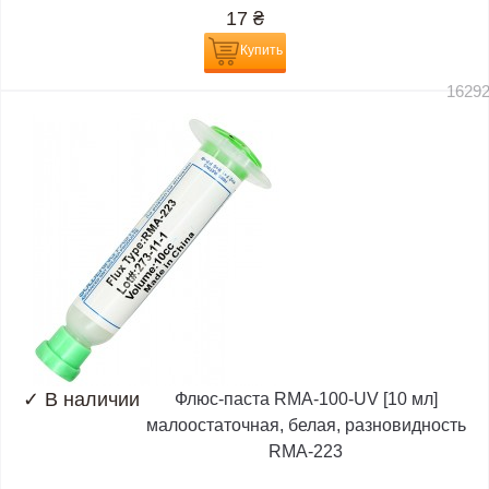
17
₴
Купить
1629
✓
В наличии
Флюс-паста RMA-100-UV [10 мл]
малоостаточная, белая, разновидность
RMA-223