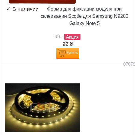
✓
В наличии
Форма для фиксации модуля при
склеивании Scotle для Samsung N9200
Galaxy Note 5
99
Акция
92
₴
Купить
0767