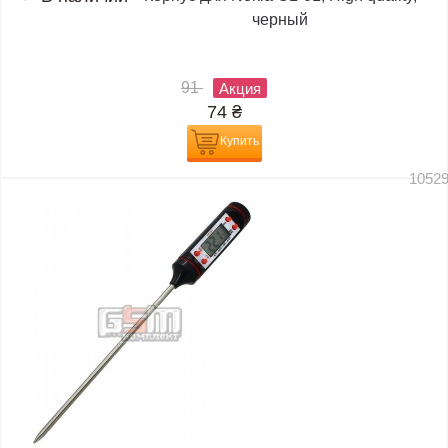
черный
91
Акция
74
₴
Купить
1052