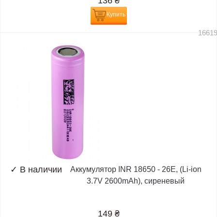
136
₴
Купить
1661
✓
В наличии
Аккумулятор INR 18650 - 26E, (Li-ion
3.7V 2600mAh), сиреневый
149
₴