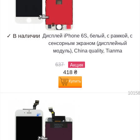
✓
В наличии
Дисплей iPhone 6S, белый, с рамкой, с
сенсорным экраном (дисплейный
модуль), China quality, Tianma
637
Акция
418
₴
Купить
1015