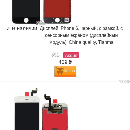
✓
В наличии
Дисплей iPhone 6, черный, с рамкой, с
сенсорным экраном (дисплейный
модуль), China quality, Tianma
591
Акция
409
₴
Купить
1134