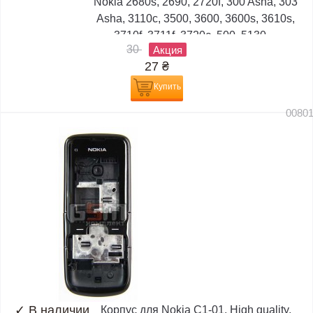
Nokia 2680s, 2690, 2720f, 300 Asha, 303
Asha, 3110c, 3500, 3600, 3600s, 3610s,
3710f, 3711f, 3720c, 500, 5130,...
30
Акция
27
₴
Купить
0080
✓
В наличии
Корпус для Nokia C1-01, High quality,