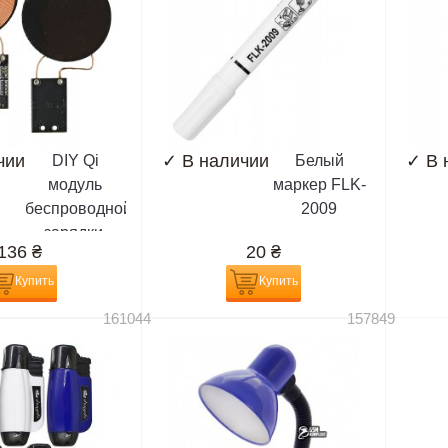
чии
✓
В наличии
✓
В 
DIY Qi
Белый
модуль
маркер FLK-
беспроводной
2009
зарядки,
136
₴
20
₴
приемник
Купить
Купить
161044
157849