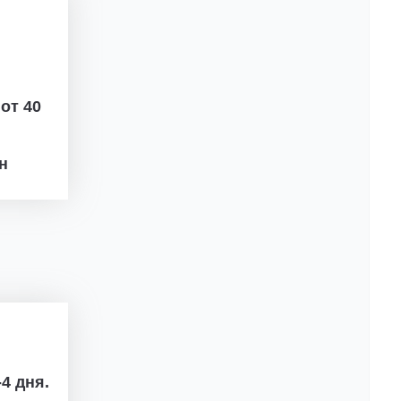
ж
от 40
рн
4 дня.