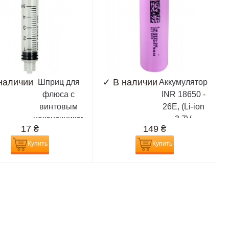
наличии
✓
В наличии
Шприц для
Аккумулятор
флюса с
INR 18650 -
винтовым
26E, (Li-ion
наконечником
3.7V
17
₴
149
₴
типа Луэр
2600mAh),
лок, объём 5
сиреневый
Купить
Купить
мл, под иглу
дозатор