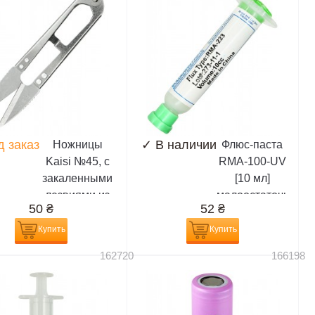
д заказ
✓
В наличии
Ножницы
Флюс-паста
Kaisi №45, с
RMA-100-UV
закаленными
[10 мл]
лезвиями из
малоостаточная,
50
₴
52
₴
высокоуглеродистой
белая,
стали (12,5
разновидность
Купить
Купить
см,длина
RMA-223
162720
166198
лезвия 4,5)