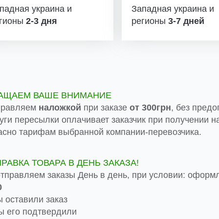
падная украина и
Западная украина и
гионы
2-3 дня
регионы
3-7 дней
АЩАЕМ ВАШЕ ВНИМАНИЕ
правляем
наложкой
при заказе
от 300грн
, без предо
луги пересылки оплачивает заказчик при получении на
асно тарифам выбранной компании-перевозчика.
ПРАВКА ТОВАРА В ДЕНЬ ЗАКАЗА!
тправляем заказы День в день, при условии: оформ
0
 оставили заказ
 его подтвердили