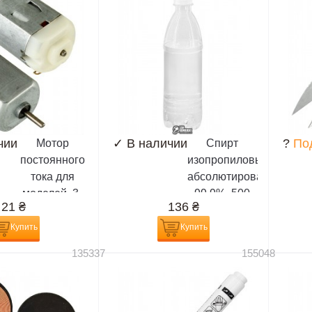
чии
✓
В наличии
?
По
Мотор
Спирт
постоянного
изопропиловый,
тока для
абсолютированный
моделей, 3-
99,9%, 500
21
₴
136
₴
6V
мл,
(химически
Купить
Купить
чистый)
135337
155048