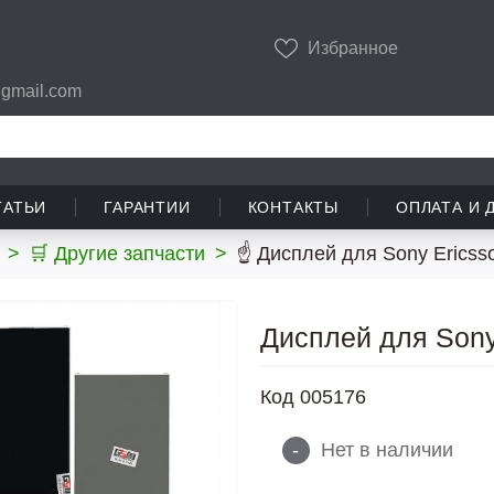
Избранное
gmail.com
ТАТЬИ
ГАРАНТИИ
КОНТАКТЫ
ОПЛАТА И 
>
🛒 Другие запчасти
>
☝ Дисплей для Sony Ericss
Дисплей для Sony
Код
005176
-
Нет в наличии