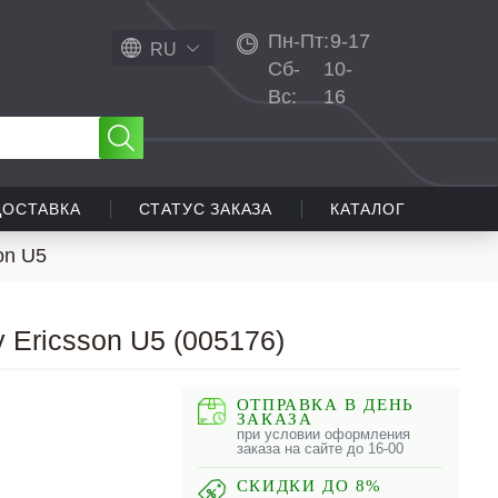
Пн-Пт:
9-17
RU
Сб-
10-
Вс:
16
ДОСТАВКА
СТАТУС ЗАКАЗА
КАТАЛОГ
on U5
 Ericsson U5 (005176)
ОТПРАВКА В ДЕНЬ
ЗАКАЗА
при условии оформления
заказа на сайте до 16-00
СКИДКИ ДО 8%