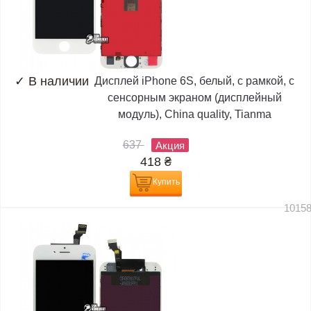
✓
В наличии
Дисплей iPhone 6S, белый, с рамкой, с
сенсорным экраном (дисплейный
модуль), China quality, Tianma
637
Акция
418
₴
Купить
1015