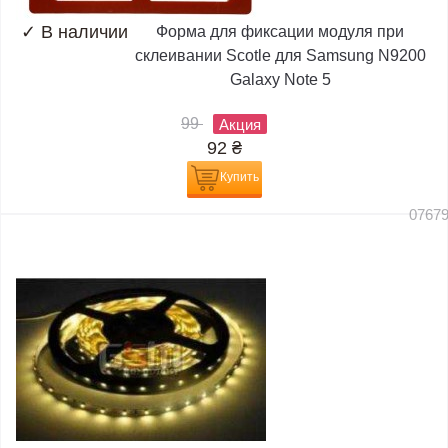
✓
В наличии
Форма для фиксации модуля при
склеивании Scotle для Samsung N9200
Galaxy Note 5
99
Акция
92
₴
Купить
0767