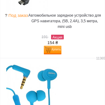
?
Под заказ
Автомобильное зарядное устройство для
GPS навигатора, (5В, 2.4А), 3,5 метра,
mini usb
191
Акция
154
₴
Купить
1136