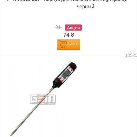
черный
91
Акция
74
₴
Купить
1052