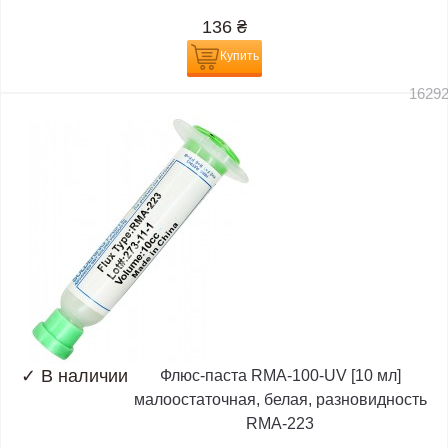
136
₴
Купить
1629
✓
В наличии
Флюс-паста RMA-100-UV [10 мл]
малоостаточная, белая, разновидность
RMA-223