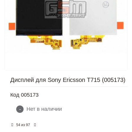
Дисплей для Sony Ericsson T715 (005173)
Код
005173
-
Нет в наличии
из
54
97