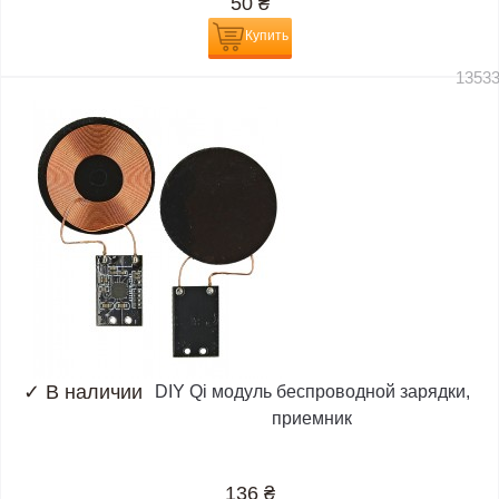
50
₴
Купить
1353
✓
В наличии
DIY Qi модуль беспроводной зарядки,
приемник
136
₴