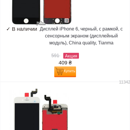
✓
В наличии
Дисплей iPhone 6, черный, с рамкой, с
сенсорным экраном (дисплейный
модуль), China quality, Tianma
591
Акция
409
₴
Купить
1134