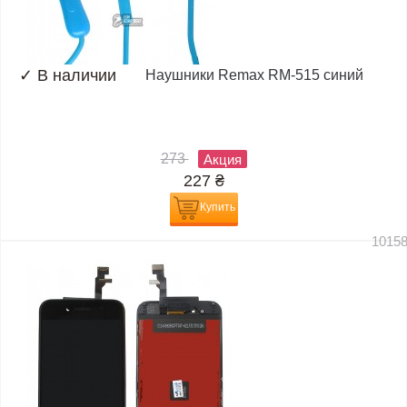
✓
В наличии
Наушники Remax RM-515 синий
273
Акция
227
₴
Купить
1015