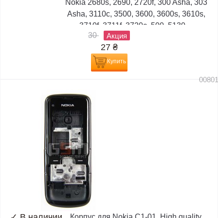
Nokia 2680s, 2690, 2720f, 300 Asha, 303
Asha, 3110c, 3500, 3600, 3600s, 3610s,
3710f, 3711f, 3720c, 500, 5130,...
30
Акция
27
₴
Купить
0080
✓
В наличии
Корпус для Nokia C1-01, High quality,