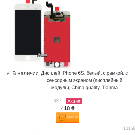
✓
В наличии
Дисплей iPhone 6S, белый, с рамкой, с
сенсорным экраном (дисплейный
модуль), China quality, Tianma
637
Акция
418
₴
Купить
1015