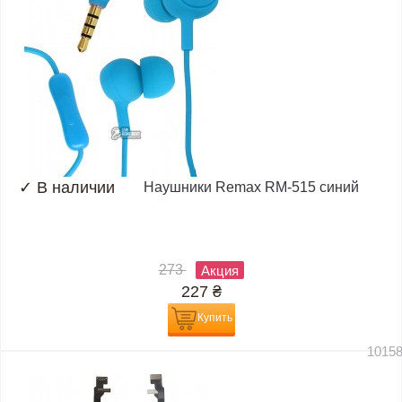
✓
В наличии
Наушники Remax RM-515 синий
273
Акция
227
₴
Купить
1015