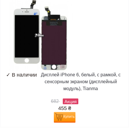
✓
В наличии
Дисплей iPhone 6, белый, с рамкой, с
сенсорным экраном (дисплейный
модуль), Tianma
682
Акция
455
₴
Купить