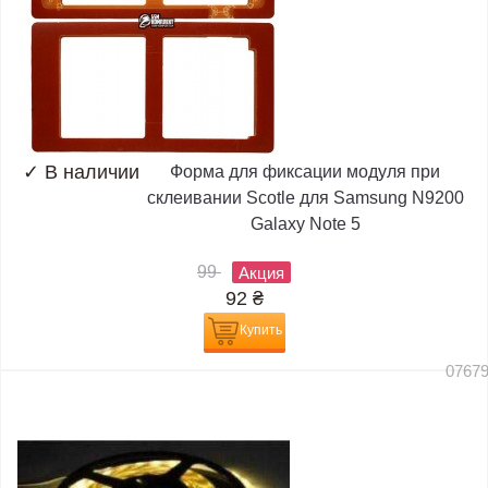
✓
В наличии
Форма для фиксации модуля при
склеивании Scotle для Samsung N9200
Galaxy Note 5
99
Акция
92
₴
Купить
0767