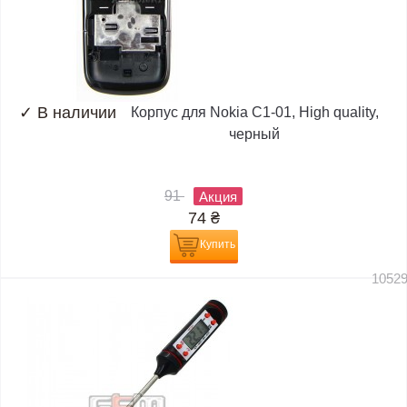
✓
В наличии
Корпус для Nokia C1-01, High quality,
черный
91
Акция
74
₴
Купить
1052