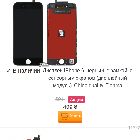
✓
В наличии
Дисплей iPhone 6, черный, с рамкой, с
сенсорным экраном (дисплейный
модуль), China quality, Tianma
591
Акция
409
₴
Купить
1134