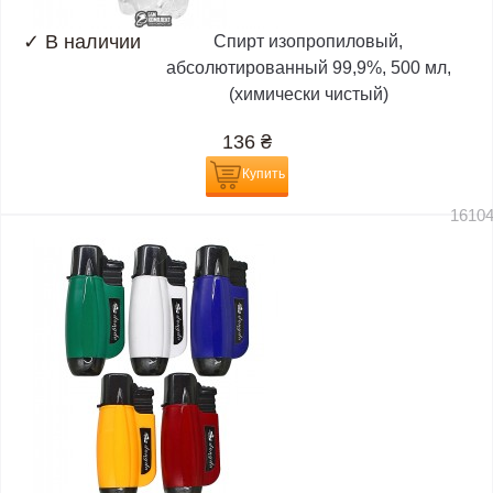
✓
В наличии
Спирт изопропиловый,
абсолютированный 99,9%, 500 мл,
(химически чистый)
136
₴
Купить
1610