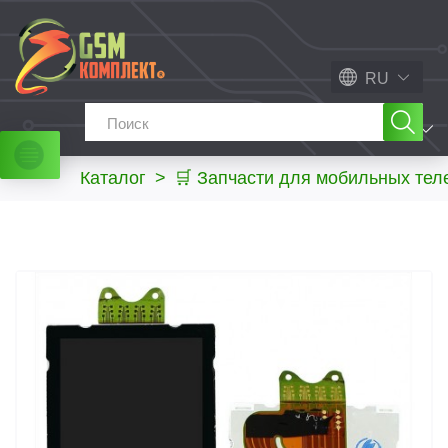
RU
МЕНЮ
Каталог
>
🛒 Запчасти для мобильных те