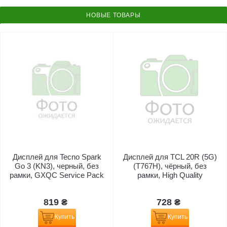
НОВЫЕ ТОВАРЫ
Дисплей для Tecno Spark
Дисплей для TCL 20R (5G)
Go 3 (KN3), черный, без
(T767H), чёрный, без
рамки, GXQC Service Pack
рамки, High Quality
819 ₴
728 ₴
Купить
Купить