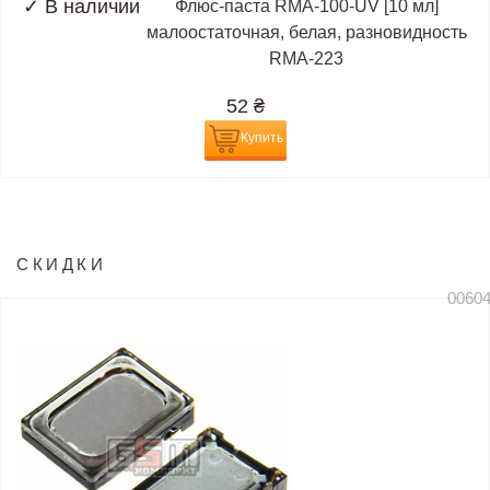
✓
В наличии
Флюс-паста RMA-100-UV [10 мл]
малоостаточная, белая, разновидность
RMA-223
52
₴
Купить
СКИДКИ
0060