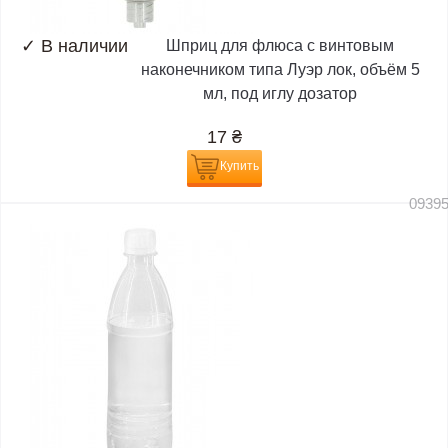
✓
В наличии
Шприц для флюса с винтовым
наконечником типа Луэр лок, объём 5
мл, под иглу дозатор
17
₴
Купить
0939