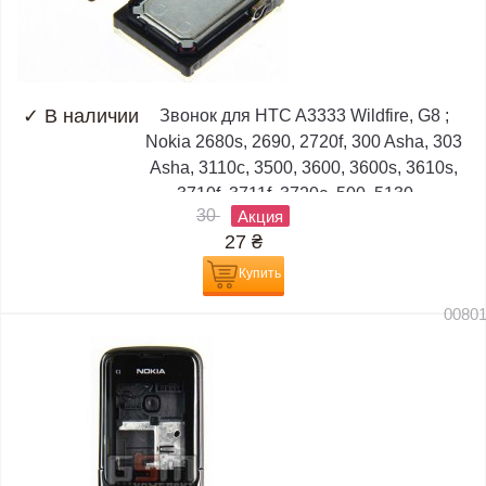
✓
В наличии
Звонок для HTC A3333 Wildfire, G8 ;
Nokia 2680s, 2690, 2720f, 300 Asha, 303
Asha, 3110c, 3500, 3600, 3600s, 3610s,
3710f, 3711f, 3720c, 500, 5130,...
30
Акция
27
₴
Купить
0080