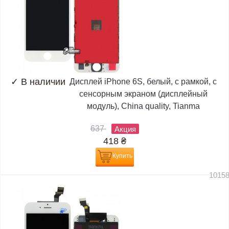
✓
В наличии
Дисплей iPhone 6S, белый, с рамкой, с
сенсорным экраном (дисплейный
модуль), China quality, Tianma
637
Акция
418
₴
Купить
1015