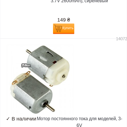
3.7V 2600mAh), сиреневый
149
₴
Купить
1407
✓
В наличии
Мотор постоянного тока для моделей, 3-
6V