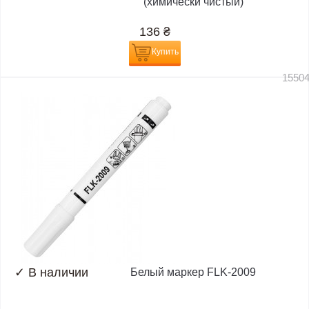
(химически чистый)
136
₴
Купить
1550
✓
В наличии
Белый маркер FLK-2009