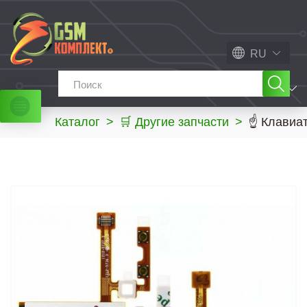
RU
МЕНЮ
Каталог
>
🛒 Другие запчасти
>
☝ Клавиат