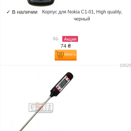
✓
В наличии
Корпус для Nokia C1-01, High quality,
черный
91
Акция
74
₴
Купить
1052