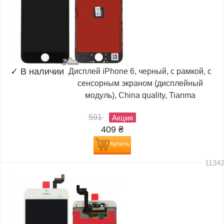
✓
В наличии
Дисплей iPhone 6, черный, с рамкой, с
сенсорным экраном (дисплейный
модуль), China quality, Tianma
591
Акция
409
₴
Купить
1134