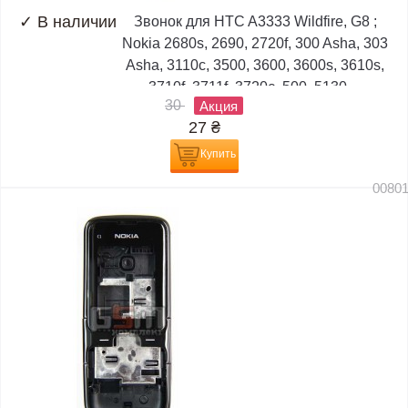
✓
В наличии
Звонок для HTC A3333 Wildfire, G8 ;
Nokia 2680s, 2690, 2720f, 300 Asha, 303
Asha, 3110c, 3500, 3600, 3600s, 3610s,
3710f, 3711f, 3720c, 500, 5130,...
30
Акция
27
₴
Купить
0080