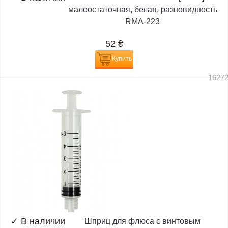
малоостаточная, белая, разновидность
RMA-223
52
₴
Купить
1627
✓
В наличии
Шприц для флюса с винтовым