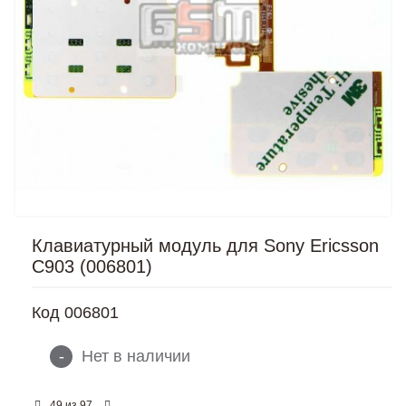
Клавиатурный модуль для Sony Ericsson
C903 (006801)
Код
006801
-
Нет в наличии
из
49
97