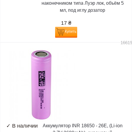
наконечником типа Луэр лок, объём 5
мл, под иглу дозатор
17
₴
Купить
1661
✓
В наличии
Аккумулятор INR 18650 - 26E, (Li-ion