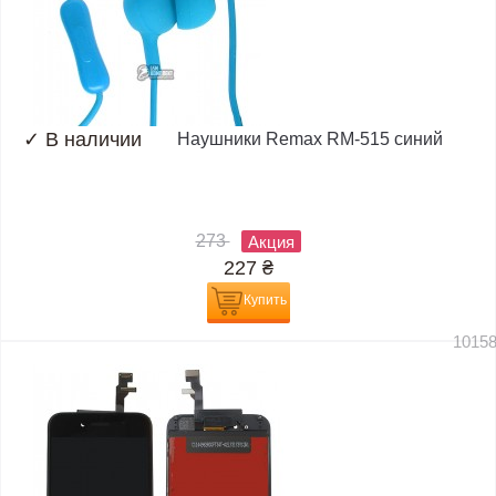
✓
В наличии
Наушники Remax RM-515 синий
273
Акция
227
₴
Купить
1015