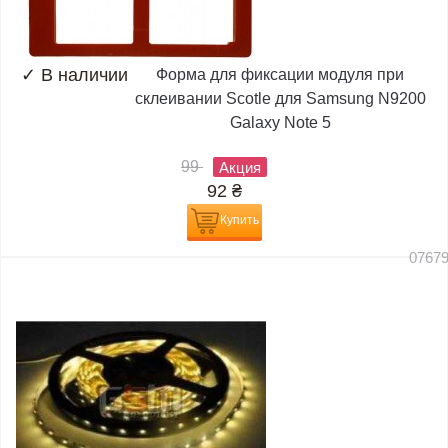
✓
В наличии
Форма для фиксации модуля при
склеивании Scotle для Samsung N9200
Galaxy Note 5
99
Акция
92
₴
Купить
0767