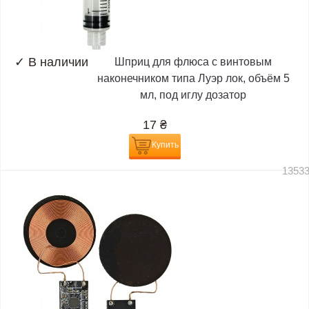
✓
В наличии
Шприц для флюса с винтовым
наконечником типа Луэр лок, объём 5
мл, под иглу дозатор
17
₴
Купить
1353