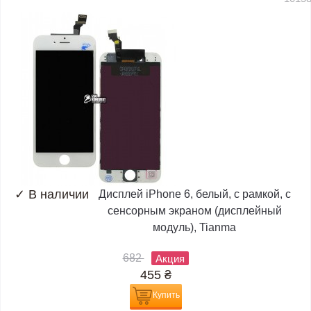
✓
В наличии
Дисплей iPhone 6, белый, с рамкой, с
сенсорным экраном (дисплейный
модуль), Tianma
682
Акция
455
₴
Купить