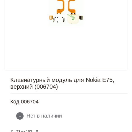
Клавиатурный модуль для Nokia E75,
верхний (006704)
Код
006704
-
Нет в наличии
из
73
103