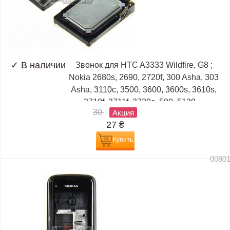
✓
В наличии
Звонок для HTC A3333 Wildfire, G8 ;
Nokia 2680s, 2690, 2720f, 300 Asha, 303
Asha, 3110c, 3500, 3600, 3600s, 3610s,
3710f, 3711f, 3720c, 500, 5130,...
30
Акция
27
₴
Купить
0080