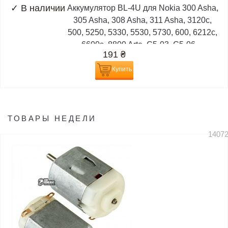
✓
В наличии
Аккумулятор BL-4U для Nokia 300 Asha,
305 Asha, 308 Asha, 311 Asha, 3120c,
500, 5250, 5330, 5530, 5730, 600, 6212c,
6600s, 8800 Arte, C5-03, C5-06,...
191
₴
Купить
ТОВАРЫ НЕДЕЛИ
1407