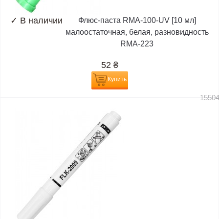
✓
В наличии
Флюс-паста RMA-100-UV [10 мл]
малоостаточная, белая, разновидность
RMA-223
52
₴
Купить
1550