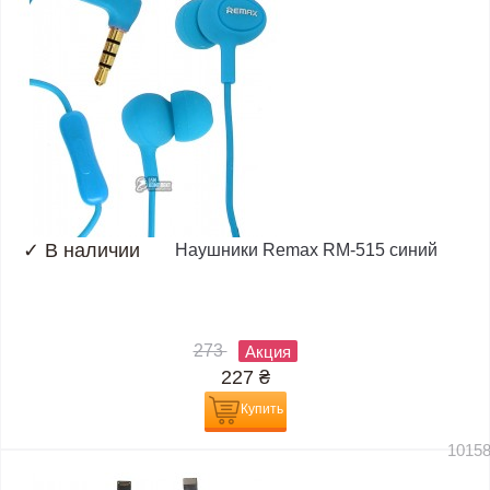
✓
В наличии
Наушники Remax RM-515 синий
273
Акция
227
₴
Купить
1015