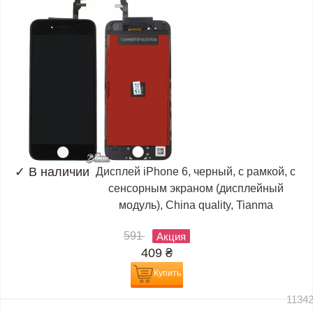
✓
В наличии
Дисплей iPhone 6, черный, с рамкой, с
сенсорным экраном (дисплейный
модуль), China quality, Tianma
591
Акция
409
₴
Купить
1134