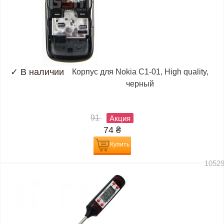
✓
В наличии
Корпус для Nokia C1-01, High quality,
черный
91
Акция
74
₴
Купить
1052