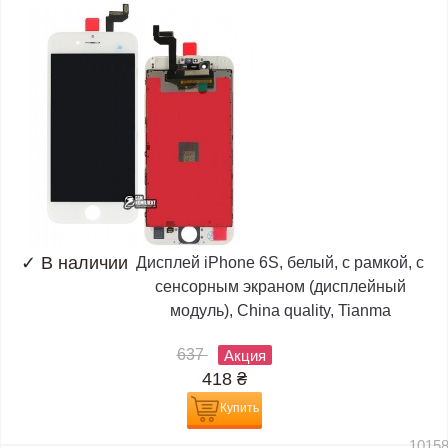
✓
В наличии
Дисплей iPhone 6S, белый, с рамкой, с
сенсорным экраном (дисплейный
модуль), China quality, Tianma
637
Акция
418
₴
Купить
1015