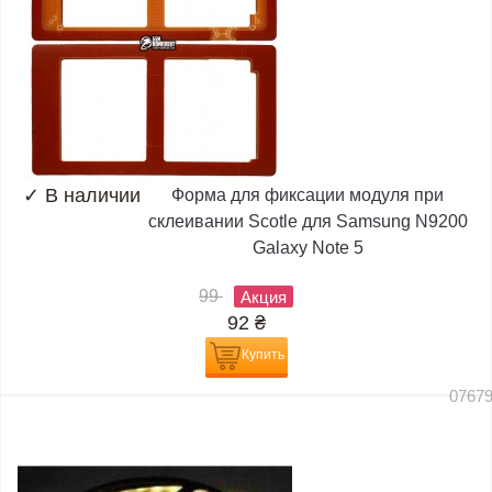
✓
В наличии
Форма для фиксации модуля при
склеивании Scotle для Samsung N9200
Galaxy Note 5
99
Акция
92
₴
Купить
0767