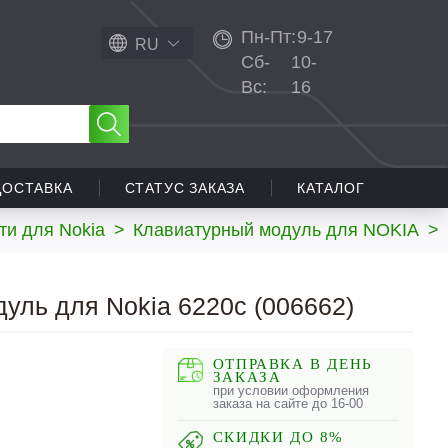
Пн-Пт:
9-17
RU
Сб-
10-
Вс:
16
ДОСТАВКА
СТАТУС ЗАКАЗА
КАТАЛОГ
ти для Nokia
>
Клавиатурный модуль для NOKIA
>
уль для Nokia 6220c (006662)
ОТПРАВКА В ДЕНЬ
ЗАКАЗА
при условии оформления
заказа на сайте до 16-00
СКИДКИ ДО 8%