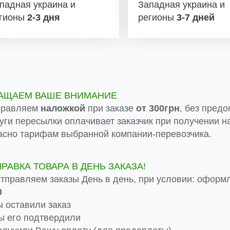
падная украина и
Западная украина и
гионы
2-3 дня
регионы
3-7 дней
АЩАЕМ ВАШЕ ВНИМАНИЕ
правляем
наложкой
при заказе
от 300грн
, без предо
луги пересылки оплачивает заказчик при получении на
асно тарифам выбранной компании-перевозчика.
ПРАВКА ТОВАРА В ДЕНЬ ЗАКАЗА!
тправляем заказы День в день, при условии: оформ
0
 оставили заказ
 его подтвердили