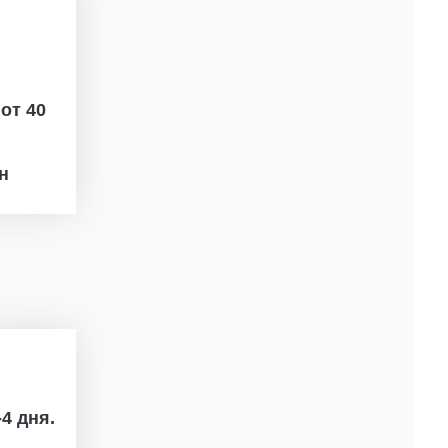
ж
от 40
рн
4 дня.