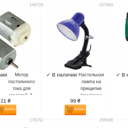
6110n, 6120c,
N79, N82,
140729
157849
6121c,...
N95, N96
чии
✓
В наличии
✓
В 
Мотор
Настольная
постоянного
лампа на
тока для
прищепке
моделей, 3-
(лампочки
21
₴
99
₴
6V
E27)
Купить
Купить
176151
155048