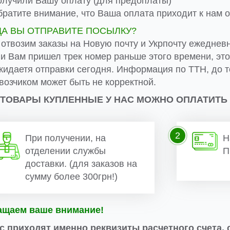
лучили Вашу оплату (для предоплаты)
ратите внимание, что Ваша оплата приходит к нам от
ДА ВЫ ОТПРАВИТЕ ПОСЫЛКУ?
 отвозим заказы на Новую почту и Укрпочту ежеднев
ли Вам пришел трек номер раньше этого времени, эт
жидаетя отправки сегодня. Информация по ТТН, до т
возчиком может быть не корректной.
 ТОВАРЫ КУПЛЕННЫЕ У НАС МОЖНО ОПЛАТИТЬ
2
При получении, на
Н
отделении службы
П
доставки. (для заказов на
сумму более 300грн!)
ащаем ваше внимание!
с приходят именно реквизиты расчетного счета, 