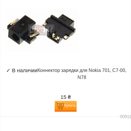
✓
В наличии
Коннектор зарядки для Nokia 701, C7-00,
N78
15
₴
Купить
0091