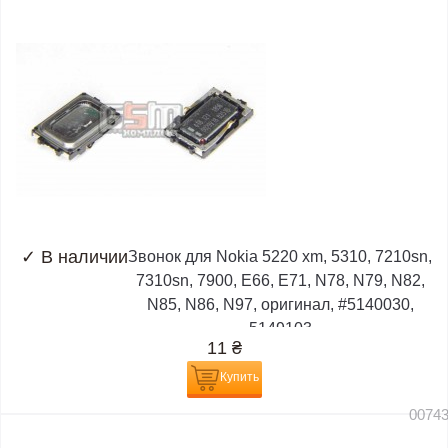
✓
В наличии
Звонок для Nokia 5220 xm, 5310, 7210sn,
7310sn, 7900, E66, E71, N78, N79, N82,
N85, N86, N97, оригинал, #5140030,
5149103
11
₴
Купить
0074