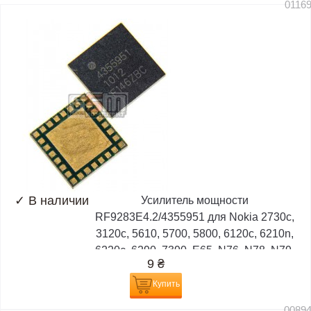
0116
✓
В наличии
Усилитель мощности
RF9283E4.2/4355951 для Nokia 2730c,
3120c, 5610, 5700, 5800, 6120c, 6210n,
6220c, 6290, 7390, E65, N76, N78, N79,
9
₴
N82, N95, N96
Купить
0089