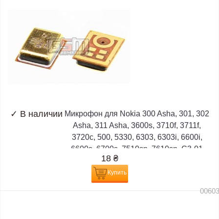
✓
В наличии
Микрофон для Nokia 300 Asha, 301, 302
Asha, 311 Asha, 3600s, 3710f, 3711f,
3720c, 500, 5330, 6303, 6303i, 6600i,
6600s, 6700s, 7510sn, 7610sn, C3-01
18
₴
Купить
0060