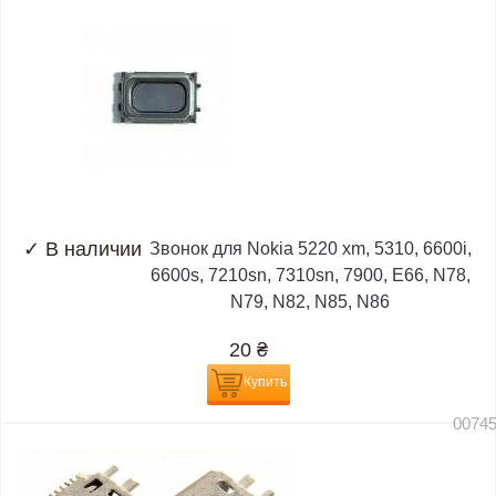
✓
В наличии
Звонок для Nokia 5220 xm, 5310, 6600i,
6600s, 7210sn, 7310sn, 7900, E66, N78,
N79, N82, N85, N86
20
₴
Купить
0074