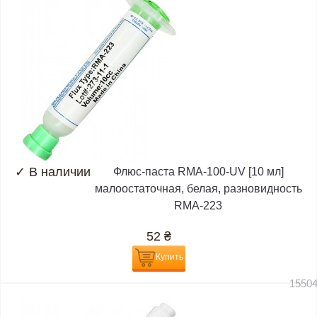
✓
В наличии
Флюс-паста RMA-100-UV [10 мл]
малоостаточная, белая, разновидность
RMA-223
52
₴
Купить
1550