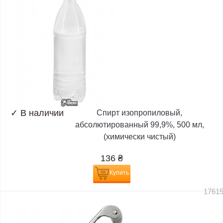
✓
В наличии
Спирт изопропиловый,
абсолютированный 99,9%, 500 мл,
(химически чистый)
136
₴
Купить
1761