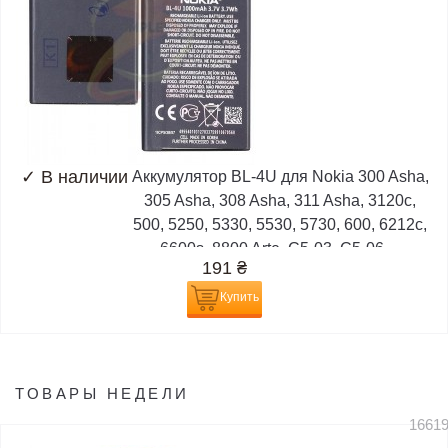
✓
В наличии
Аккумулятор BL-4U для Nokia 300 Asha,
305 Asha, 308 Asha, 311 Asha, 3120c,
500, 5250, 5330, 5530, 5730, 600, 6212c,
6600s, 8800 Arte, C5-03, C5-06,...
191
₴
Купить
ТОВАРЫ НЕДЕЛИ
1661