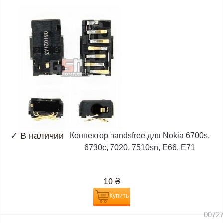
✓
В наличии
Коннектор handsfree для Nokia 6700s,
6730c, 7020, 7510sn, E66, E71
10
₴
Купить
0072