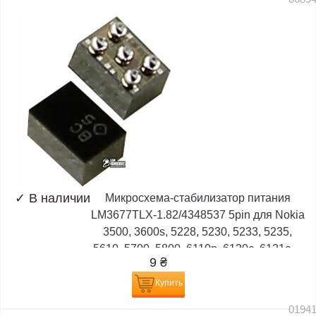
✓
В наличии
Микросхема-стабилизатор питания
LM3677TLX-1.82/4348537 5pin для Nokia
3500, 3600s, 5228, 5230, 5233, 5235,
5610, 5700, 5800, 6110n, 6120c, 6121c,...
9
₴
Купить
0194