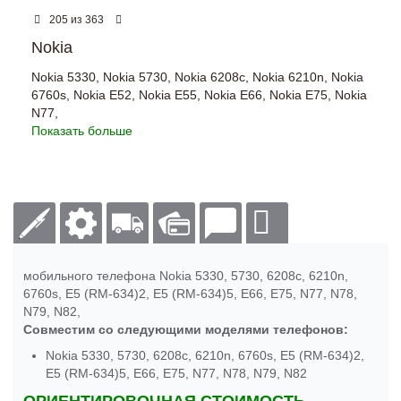
из
205
363
Nokia
Nokia 5330
,
Nokia 5730
,
Nokia 6208c
,
Nokia 6210n
,
Nokia
6760s
,
Nokia E52
,
Nokia E55
,
Nokia E66
,
Nokia E75
,
Nokia
N77
,
Показать больше
мобильного телефона Nokia 5330, 5730, 6208c, 6210n,
6760s, E5 (RM-634)2, E5 (RM-634)5, E66, E75, N77, N78,
N79, N82,
Совместим со следующими моделями телефонов:
Nokia 5330, 5730, 6208c, 6210n, 6760s, E5 (RM-634)2,
E5 (RM-634)5, E66, E75, N77, N78, N79, N82
ОРИЕНТИРОВОЧНАЯ СТОИМОСТЬ