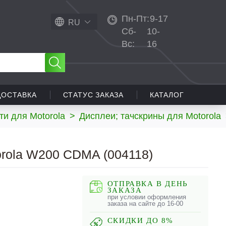
Пн-Пт:
9-17
RU
Сб-
10-
Вс:
16
ДОСТАВКА
СТАТУС ЗАКАЗА
КАТАЛОГ
ти для Motorola
>
Дисплеи; тачскрины для Motorola
rola W200 CDMA (004118)
ОТПРАВКА В ДЕНЬ
ЗАКАЗА
при условии оформления
заказа на сайте до 16-00
СКИДКИ ДО 8%