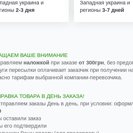
падная украина и
Западная украина и
гионы
2-3 дня
регионы
3-7 дней
АЩАЕМ ВАШЕ ВНИМАНИЕ
правляем
наложкой
при заказе
от 300грн
, без предо
луги пересылки оплачивает заказчик при получении на
асно тарифам выбранной компании-перевозчика.
ПРАВКА ТОВАРА В ДЕНЬ ЗАКАЗА!
тправляем заказы День в день, при условии: оформ
0
 оставили заказ
 его подтвердили