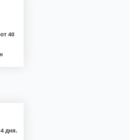
ж
от 40
рн
4 дня.