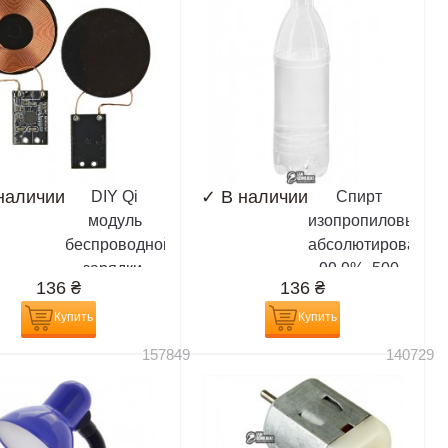
наличии
✓
В наличии
DIY Qi
Спирт
модуль
изопропиловый,
беспроводной
абсолютированны
зарядки,
99,9%, 500
136
₴
136
₴
приемник
мл,
(химически
Купить
Купить
чистый)
157849
140729