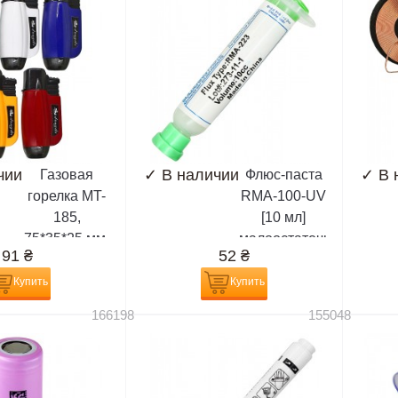
чии
✓
В наличии
✓
В 
Газовая
Флюс-паста
горелка MT-
RMA-100-UV
185,
[10 мл]
75*35*25 мм,
малоостаточная,
91
₴
52
₴
матовая,
белая,
цвет ассорти
разновидность
Купить
Купить
RMA-223
166198
155048