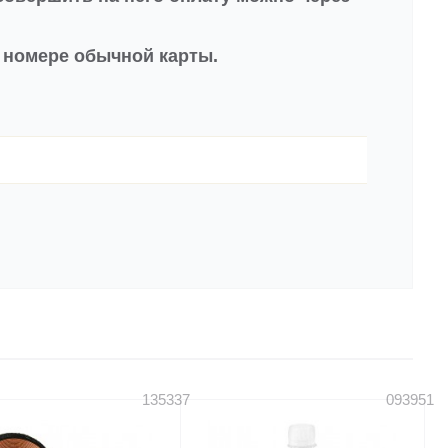
в номере обычной карты.
135337
093951