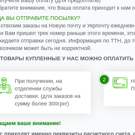
лучили Вашу оплату (для предоплаты)
ратите внимание, что Ваша оплата приходит к нам от
ДА ВЫ ОТПРАВИТЕ ПОСЫЛКУ?
 отвозим заказы на Новую почту и Укрпочту ежеднев
ли Вам пришел трек номер раньше этого времени, эт
жидаетя отправки сегодня. Информация по ТТН, до т
возчиком может быть не корректной.
 ТОВАРЫ КУПЛЕННЫЕ У НАС МОЖНО ОПЛАТИТЬ
2
При получении, на
Н
отделении службы
П
доставки. (для заказов на
сумму более 300грн!)
ащаем ваше внимание!
с приходят именно реквизиты расчетного счета, 