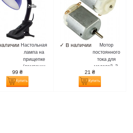
наличии
✓
В наличии
Настольная
Мотор
лампа на
постоянного
прищепке
тока для
(лампочки
моделей, 3-
99
₴
21
₴
E27)
6V
Купить
Купить