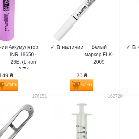
чии
✓
В наличии
✓
В 
Аккумулятор
Белый
INR 18650 -
маркер FLK-
26E, (Li-ion
2009
3.7V
149
₴
20
₴
2600mAh),
сиреневый
Купить
Купить
176151
162720