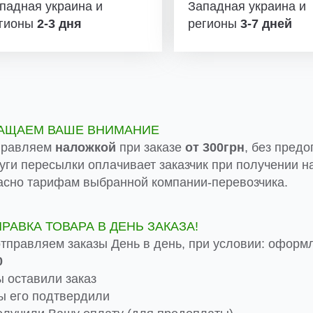
падная украина и
Западная украина и
гионы
2-3 дня
регионы
3-7 дней
АЩАЕМ ВАШЕ ВНИМАНИЕ
правляем
наложкой
при заказе
от 300грн
, без предо
луги пересылки оплачивает заказчик при получении на
асно тарифам выбранной компании-перевозчика.
ПРАВКА ТОВАРА В ДЕНЬ ЗАКАЗА!
тправляем заказы День в день, при условии: оформ
0
 оставили заказ
 его подтвердили