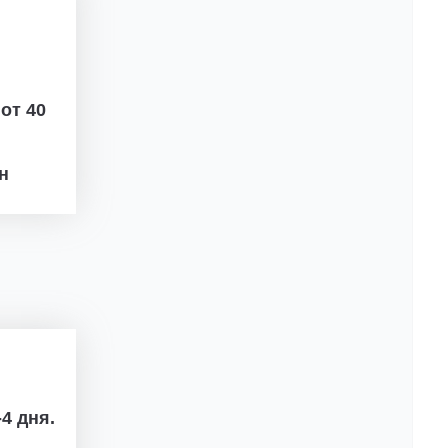
ж
от 40
рн
4 дня.