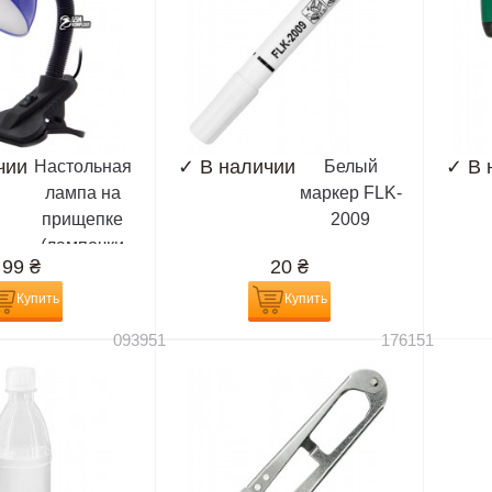
чии
✓
В наличии
✓
В 
Настольная
Белый
лампа на
маркер FLK-
прищепке
2009
(лампочки
99
₴
20
₴
E27)
Купить
Купить
093951
176151