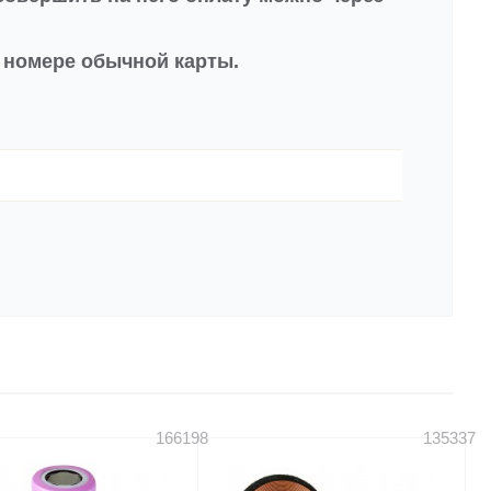
в номере обычной карты.
166198
135337