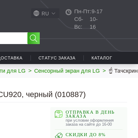
Пн-Пт:
9-17
RU
Сб-
10-
Вс:
16
ДОСТАВКА
СТАТУС ЗАКАЗА
КАТАЛОГ
ти для LG
>
Сенсорный экран для LG
>
☝ Тачскрин
CU920, черный (010887)
ОТПРАВКА В ДЕНЬ
ЗАКАЗА
при условии оформления
заказа на сайте до 16-00
СКИДКИ ДО 8%