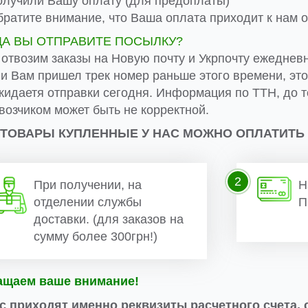
лучили Вашу оплату (для предоплаты)
ратите внимание, что Ваша оплата приходит к нам от
ДА ВЫ ОТПРАВИТЕ ПОСЫЛКУ?
 отвозим заказы на Новую почту и Укрпочту ежеднев
ли Вам пришел трек номер раньше этого времени, эт
жидаетя отправки сегодня. Информация по ТТН, до т
возчиком может быть не корректной.
 ТОВАРЫ КУПЛЕННЫЕ У НАС МОЖНО ОПЛАТИТЬ
2
При получении, на
Н
отделении службы
П
доставки. (для заказов на
сумму более 300грн!)
ащаем ваше внимание!
с приходят именно реквизиты расчетного счета, 