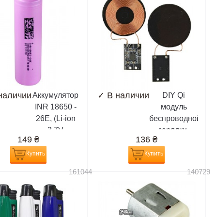
наличии
✓
В наличии
Аккумулятор
DIY Qi
INR 18650 -
модуль
26E, (Li-ion
беспроводной
3.7V
зарядки,
149
₴
136
₴
2600mAh),
приемник
сиреневый
Купить
Купить
161044
140729