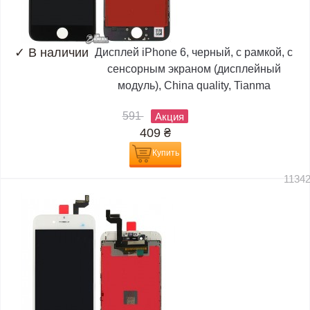
✓
В наличии
Дисплей iPhone 6, черный, с рамкой, с
сенсорным экраном (дисплейный
модуль), China quality, Tianma
591
Акция
409
₴
Купить
1134