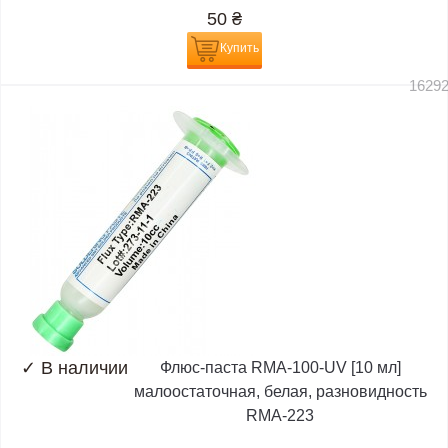
50
₴
Купить
1629
✓
В наличии
Флюс-паста RMA-100-UV [10 мл]
малоостаточная, белая, разновидность
RMA-223