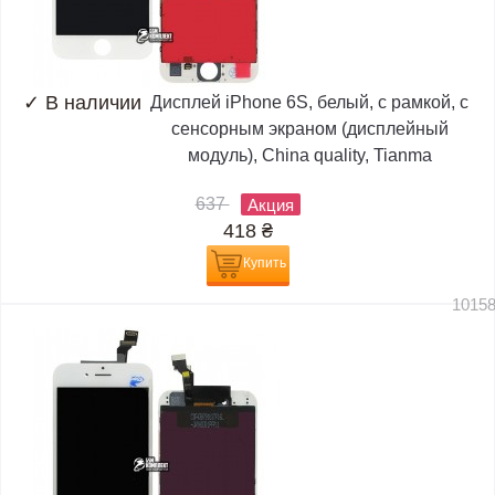
✓
В наличии
Дисплей iPhone 6S, белый, с рамкой, с
сенсорным экраном (дисплейный
модуль), China quality, Tianma
637
Акция
418
₴
Купить
1015