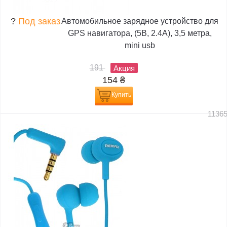
?
Под заказ
Автомобильное зарядное устройство для
GPS навигатора, (5В, 2.4А), 3,5 метра,
mini usb
191
Акция
154
₴
Купить
1136