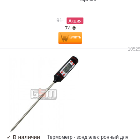
91
Акция
74
₴
Купить
1052
✓
В наличии
Термометр - зонд электронный для