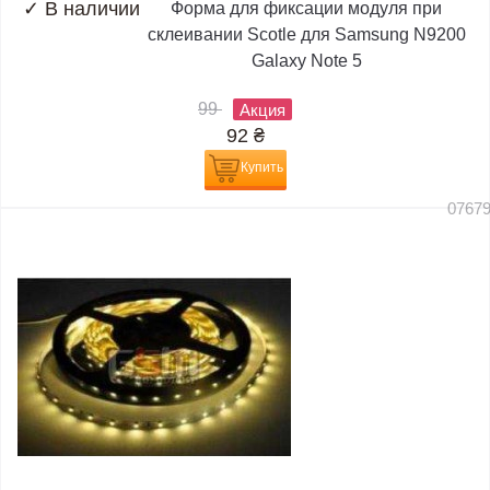
✓
В наличии
Форма для фиксации модуля при
склеивании Scotle для Samsung N9200
Galaxy Note 5
99
Акция
92
₴
Купить
0767