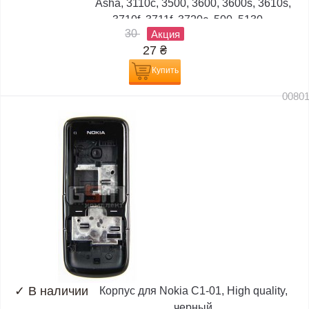
Asha, 3110c, 3500, 3600, 3600s, 3610s,
3710f, 3711f, 3720c, 500, 5130,...
30
Акция
27
₴
Купить
0080
✓
В наличии
Корпус для Nokia C1-01, High quality,
черный