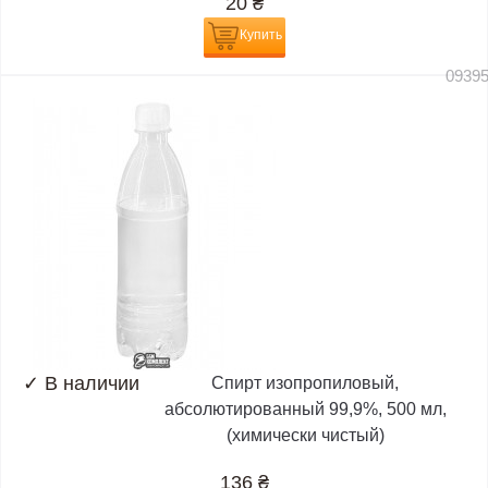
20
₴
Купить
0939
✓
В наличии
Спирт изопропиловый,
абсолютированный 99,9%, 500 мл,
(химически чистый)
136
₴