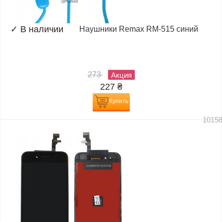
✓
В наличии
Наушники Remax RM-515 синий
273
Акция
227
₴
Купить
1015