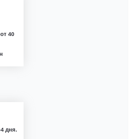
ж
от 40
рн
4 дня.