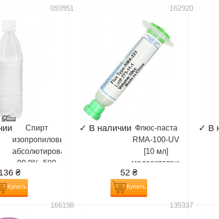
093951
162920
чии
✓
В наличии
✓
В 
Спирт
Флюс-паста
изопропиловый,
RMA-100-UV
абсолютированный
[10 мл]
99,9%, 500
малоостаточная,
136
₴
52
₴
мл,
белая,
(химически
разновидность
Купить
Купить
чистый)
RMA-223
166198
135337