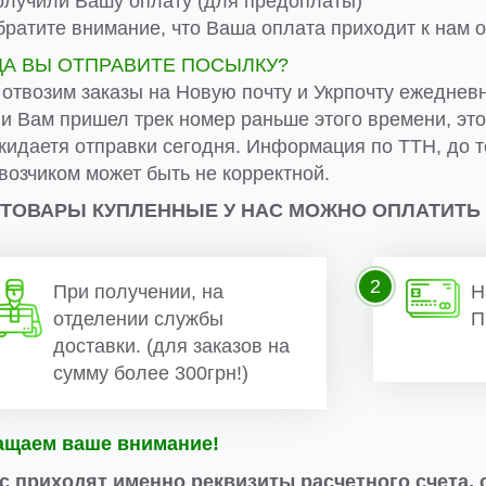
лучили Вашу оплату (для предоплаты)
ратите внимание, что Ваша оплата приходит к нам от
ДА ВЫ ОТПРАВИТЕ ПОСЫЛКУ?
 отвозим заказы на Новую почту и Укрпочту ежеднев
ли Вам пришел трек номер раньше этого времени, эт
жидаетя отправки сегодня. Информация по ТТН, до т
возчиком может быть не корректной.
 ТОВАРЫ КУПЛЕННЫЕ У НАС МОЖНО ОПЛАТИТЬ
2
При получении, на
Н
отделении службы
П
доставки. (для заказов на
сумму более 300грн!)
ащаем ваше внимание!
с приходят именно реквизиты расчетного счета, 