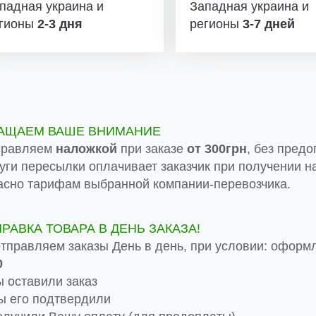
падная украина и
Западная украина и
гионы
2-3 дня
регионы
3-7 дней
АЩАЕМ ВАШЕ ВНИМАНИЕ
правляем
наложкой
при заказе
от 300грн
, без предо
луги пересылки оплачивает заказчик при получении на
асно тарифам выбранной компании-перевозчика.
ПРАВКА ТОВАРА В ДЕНЬ ЗАКАЗА!
тправляем заказы День в день, при условии: оформ
0
 оставили заказ
 его подтвердили