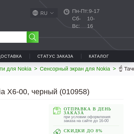
Пн-Пт:
9-17
RU
Сб-
10-
Вс:
16
ДОСТАВКА
СТАТУС ЗАКАЗА
КАТАЛОГ
ти для Nokia
>
Сенсорный экран для Nokia
>
☝ Тач
a X6-00, черный (010958)
ОТПРАВКА В ДЕНЬ
ЗАКАЗА
при условии оформления
заказа на сайте до 16-00
СКИДКИ ДО 8%