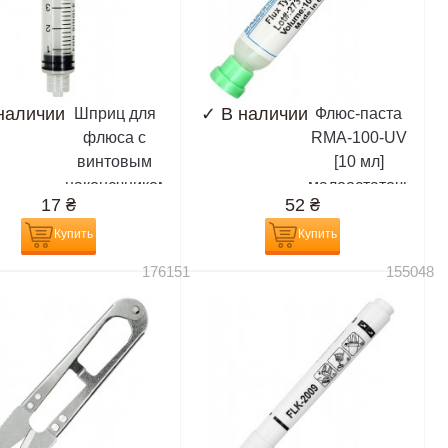
наличии
✓
В наличии
Шприц для
Флюс-паста
флюса с
RMA-100-UV
винтовым
[10 мл]
наконечником
малоостаточная,
17
₴
52
₴
типа Луэр
белая,
лок, объём 5
разновидность
Купить
Купить
мл, под иглу
RMA-223
176151
155048
дозатор