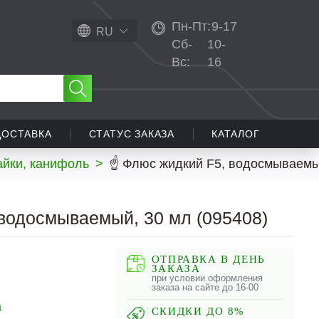
Пн-Пт:
9-17
RU
Сб-
10-
Вс:
16
ДОСТАВКА
СТАТУС ЗАКАЗА
КАТАЛОГ
айки, канифоль
>
☝ Флюс жидкий F5, водосмываемы
водосмываемый, 30 мл (095408)
ОТПРАВКА В ДЕНЬ
ЗАКАЗА
при условии оформления
заказа на сайте до 16-00
а
СКИДКИ ДО 8%