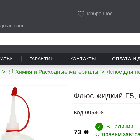
Избранное
gmail.com
ТАТЬИ
ГАРАНТИИ
КОНТАКТЫ
ОПЛАТА И 
>
🛒 Химия и Расходные материалы
>
Флюс для п
Флюс жидкий F5, 
Код
095408
✓
В наличии
73 ₴
Отправим завтр