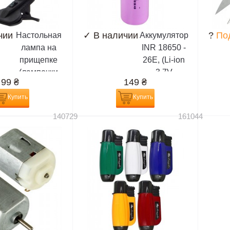
чии
✓
В наличии
?
По
Настольная
Аккумулятор
лампа на
INR 18650 -
прищепке
26E, (Li-ion
(лампочки
3.7V
99
₴
149
₴
E27)
2600mAh),
сиреневый
Купить
Купить
140729
161044