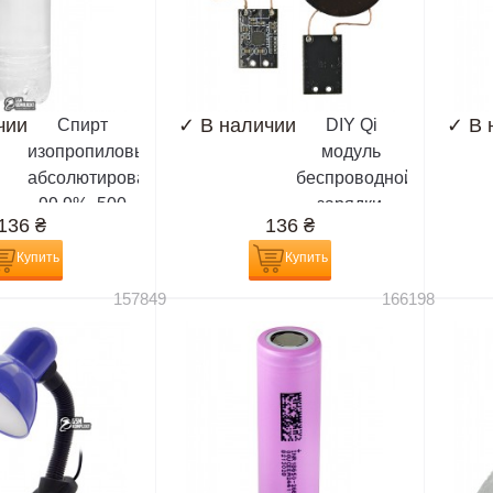
чии
✓
В наличии
✓
В 
Спирт
DIY Qi
изопропиловый,
модуль
абсолютированный
беспроводной
99,9%, 500
зарядки,
136
₴
136
₴
мл,
приемник
(химически
Купить
Купить
чистый)
157849
166198