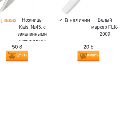
д заказ
✓
В наличии
Ножницы
Белый
Kaisi №45, с
маркер FLK-
закаленными
2009
лезвиями из
50
₴
20
₴
высокоуглеродистой
стали (12,5
Купить
Купить
см,длина
лезвия 4,5)