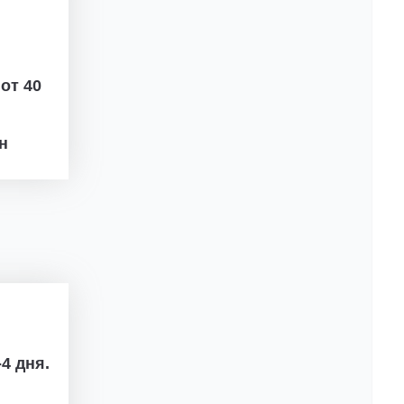
ж
от 40
рн
4 дня.