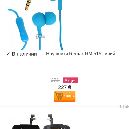
✓
В наличии
Наушники Remax RM-515 синий
273
Акция
227
₴
Купить
1015