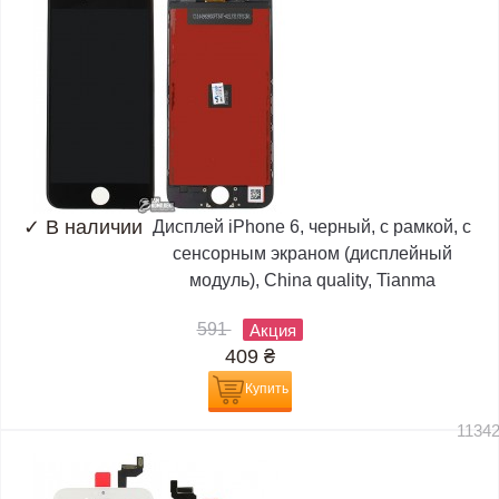
✓
В наличии
Дисплей iPhone 6, черный, с рамкой, с
сенсорным экраном (дисплейный
модуль), China quality, Tianma
591
Акция
409
₴
Купить
1134