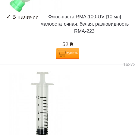
✓
В наличии
Флюс-паста RMA-100-UV [10 мл]
малоостаточная, белая, разновидность
RMA-223
52
₴
Купить
1627