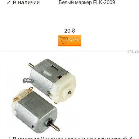
✓
В наличии
Белый маркер FLK-2009
20
₴
Купить
1407
✓
В наличии
Мотор постоянного тока для моделей, 3-