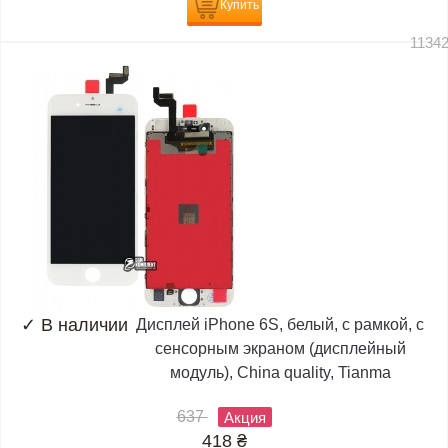
Купить
1134
✓
В наличии
Дисплей iPhone 6S, белый, с рамкой, с
сенсорным экраном (дисплейный
модуль), China quality, Tianma
637
Акция
418
₴