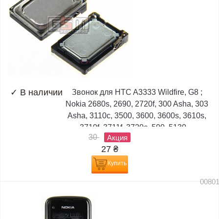
✓
В наличии
Звонок для HTC A3333 Wildfire, G8 ;
Nokia 2680s, 2690, 2720f, 300 Asha, 303
Asha, 3110c, 3500, 3600, 3600s, 3610s,
3710f, 3711f, 3720c, 500, 5130,...
30
Акция
27
₴
Купить
0080