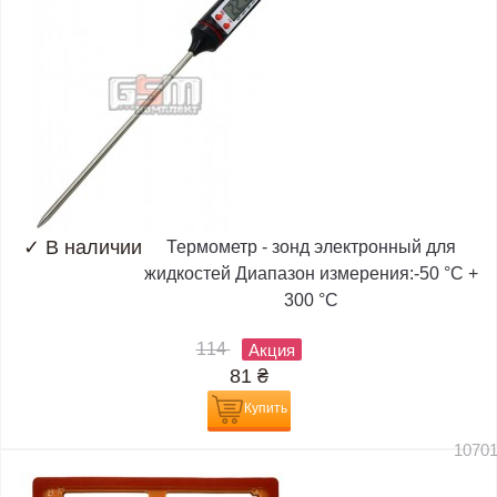
✓
В наличии
Термометр - зонд электронный для
жидкостей Диапазон измерения:-50 °C +
300 °C
114
Акция
81
₴
Купить
1070