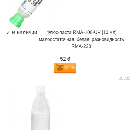
✓
В наличии
Флюс-паста RMA-100-UV [10 мл]
малоостаточная, белая, разновидность
RMA-223
52
₴
Купить
0939