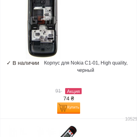
✓
В наличии
Корпус для Nokia C1-01, High quality,
черный
91
Акция
74
₴
Купить
1052