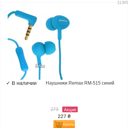
1136
✓
В наличии
Наушники Remax RM-515 синий
273
Акция
227
₴
Купить