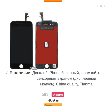
1015
✓
В наличии
Дисплей iPhone 6, черный, с рамкой, с
сенсорным экраном (дисплейный
модуль), China quality, Tianma
591
Акция
409
₴