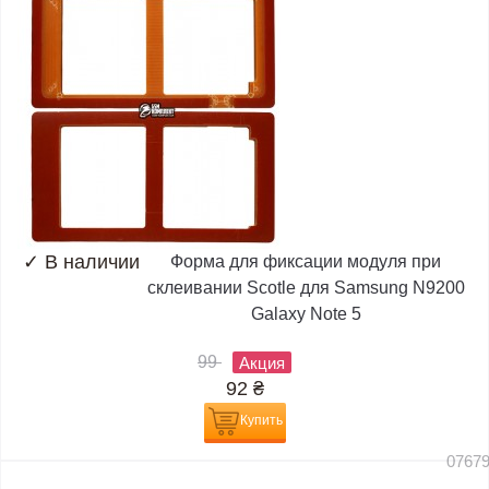
✓
В наличии
Форма для фиксации модуля при
склеивании Scotle для Samsung N9200
Galaxy Note 5
99
Акция
92
₴
Купить
0767