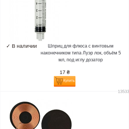
✓
В наличии
Шприц для флюса с винтовым
наконечником типа Луэр лок, объём 5
мл, под иглу дозатор
17
₴
Купить
1353