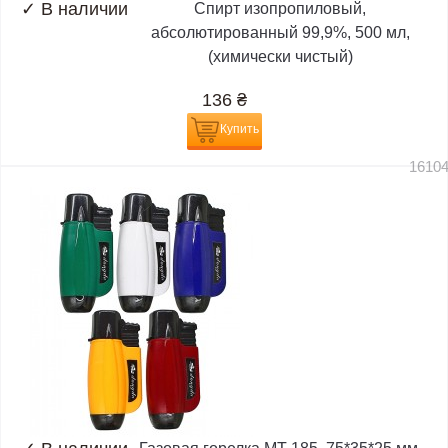
✓
В наличии
Спирт изопропиловый,
абсолютированный 99,9%, 500 мл,
(химически чистый)
136
₴
Купить
1610