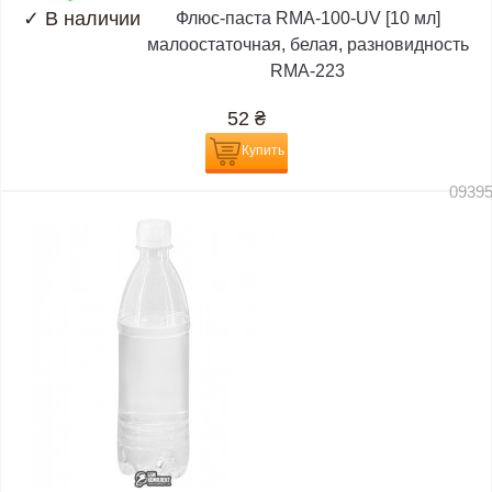
✓
В наличии
Флюс-паста RMA-100-UV [10 мл]
малоостаточная, белая, разновидность
RMA-223
52
₴
Купить
0939