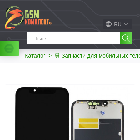
RU
МЕНЮ
Каталог
>
🛒 Запчасти для мобильных те