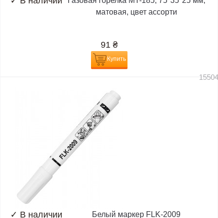
✓
В наличии
Газовая горелка MT-185, 75*35*25 мм,
матовая, цвет ассорти
91
₴
Купить
1550
✓
В наличии
Белый маркер FLK-2009