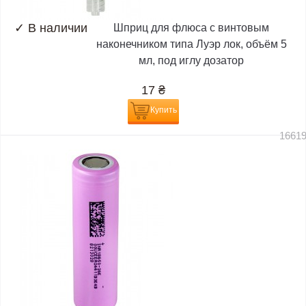
✓
В наличии
Шприц для флюса с винтовым
наконечником типа Луэр лок, объём 5
мл, под иглу дозатор
17
₴
Купить
1661