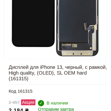
Дисплей для iPhone 13, черный, с рамкой,
High quality, (OLED), SL OEM hard
(161315)
Код
161315
2 457
Акция
✓
В наличии
Отправим завтра
2 184 ₴