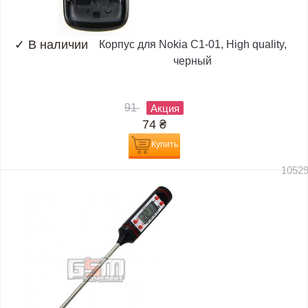
✓
В наличии
Корпус для Nokia C1-01, High quality,
черный
91
Акция
74
₴
Купить
1052