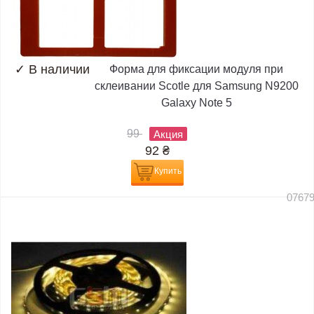
✓
В наличии
Форма для фиксации модуля при
склеивании Scotle для Samsung N9200
Galaxy Note 5
99
Акция
92
₴
Купить
0767