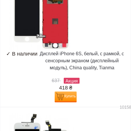
✓
В наличии
Дисплей iPhone 6S, белый, с рамкой, с
сенсорным экраном (дисплейный
модуль), China quality, Tianma
637
Акция
418
₴
Купить
1015