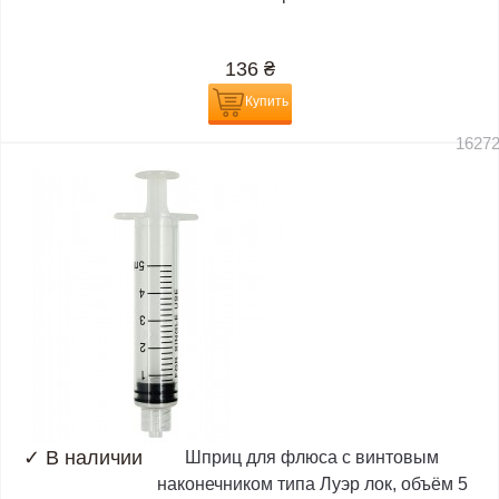
136
₴
Купить
1627
✓
В наличии
Шприц для флюса с винтовым
наконечником типа Луэр лок, объём 5