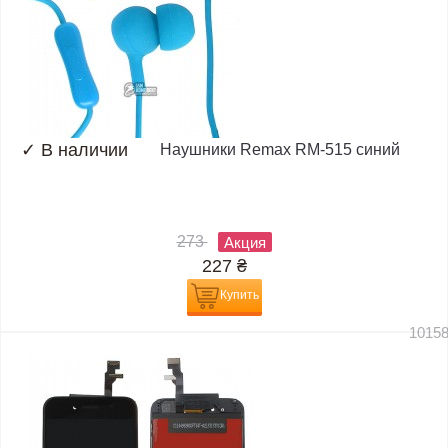
✓
В наличии
Наушники Remax RM-515 синий
273
Акция
227
₴
Купить
1015