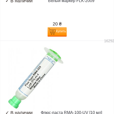
✓
В наличии
Белый маркер FLK-2009
20
₴
Купить
1629
✓
В наличии
Флюс-паста RMA-100-UV [10 мл]