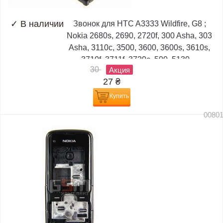
✓
В наличии
Звонок для HTC A3333 Wildfire, G8 ;
Nokia 2680s, 2690, 2720f, 300 Asha, 303
Asha, 3110c, 3500, 3600, 3600s, 3610s,
3710f, 3711f, 3720c, 500, 5130,...
30
Акция
27
₴
Купить
0080