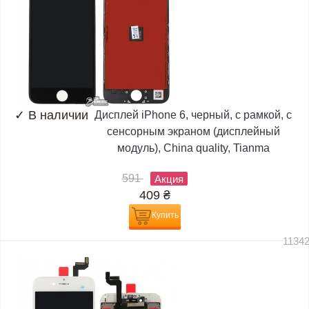
✓
В наличии
Дисплей iPhone 6, черный, с рамкой, с
сенсорным экраном (дисплейный
модуль), China quality, Tianma
591
Акция
409
₴
Купить
1134