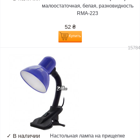
малоостаточная, белая, разновидность
RMA-223
52
₴
Купить
1578
✓
В наличии
Настольная лампа на прищепке