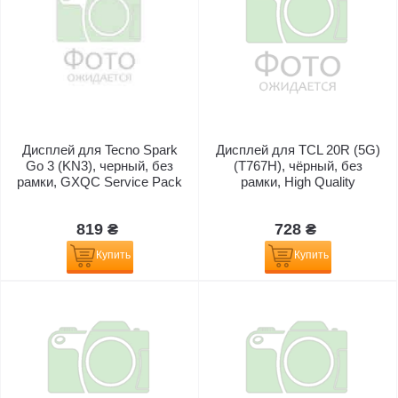
Дисплей для Tecno Spark
Дисплей для TCL 20R (5G)
Go 3 (KN3), черный, без
(T767H), чёрный, без
рамки, GXQC Service Pack
рамки, High Quality
819 ₴
728 ₴
Купить
Купить