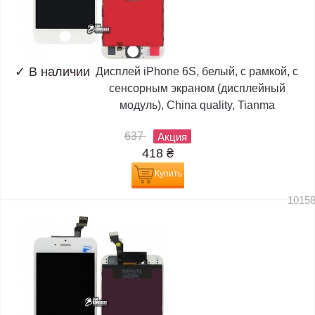
✓
В наличии
Дисплей iPhone 6S, белый, с рамкой, с
сенсорным экраном (дисплейный
модуль), China quality, Tianma
637
Акция
418
₴
Купить
1015