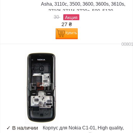
Asha, 3110c, 3500, 3600, 3600s, 3610s,
3710f, 3711f, 3720c, 500, 5130,...
30
Акция
27
₴
Купить
0080
✓
В наличии
Корпус для Nokia C1-01, High quality,