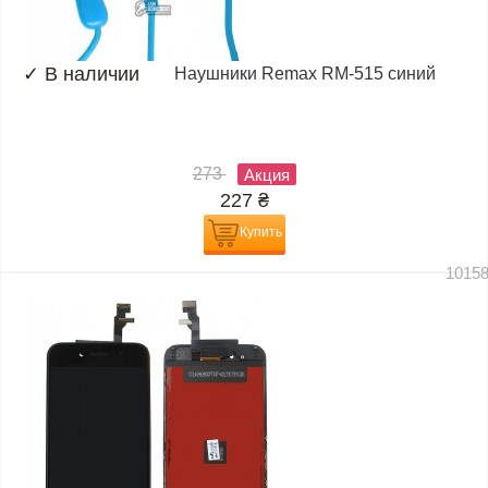
✓
В наличии
Наушники Remax RM-515 синий
273
Акция
227
₴
Купить
1015