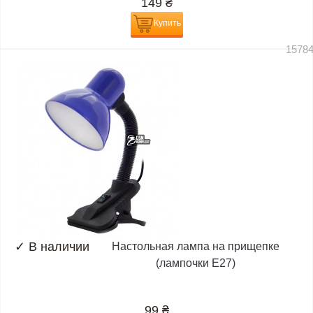
149
₴
Купить
1578
✓
В наличии
Настольная лампа на прищепке
(лампочки E27)
99
₴