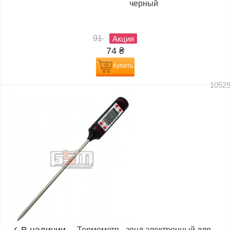
черный
91
Акция
74
₴
Купить
1052
Термометр - зонд электронный для