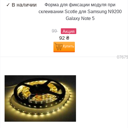
✓
В наличии
Форма для фиксации модуля при
склеивании Scotle для Samsung N9200
Galaxy Note 5
99
Акция
92
₴
Купить
0767