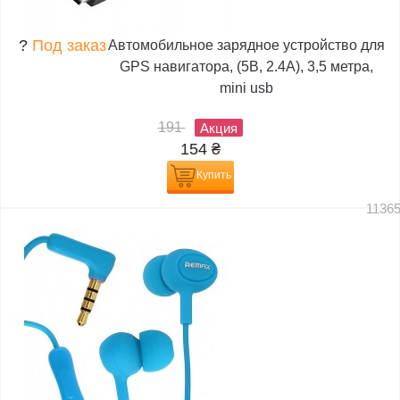
?
Под заказ
Автомобильное зарядное устройство для
GPS навигатора, (5В, 2.4А), 3,5 метра,
mini usb
191
Акция
154
₴
Купить
1136