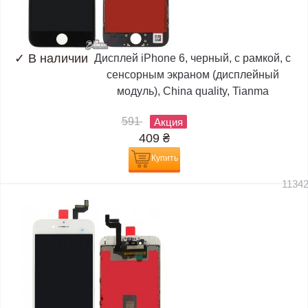
✓
В наличии
Дисплей iPhone 6, черный, с рамкой, с
сенсорным экраном (дисплейный
модуль), China quality, Tianma
591
Акция
409
₴
Купить
1134