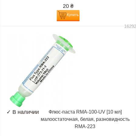
20
₴
Купить
1629
✓
В наличии
Флюс-паста RMA-100-UV [10 мл]
малоостаточная, белая, разновидность
RMA-223