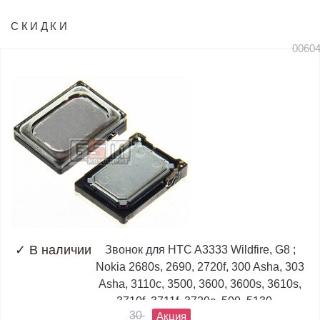
СКИДКИ
0060
✓
В наличии
Звонок для HTC A3333 Wildfire, G8 ;
Nokia 2680s, 2690, 2720f, 300 Asha, 303
Asha, 3110c, 3500, 3600, 3600s, 3610s,
3710f, 3711f, 3720c, 500, 5130,...
30
Акция