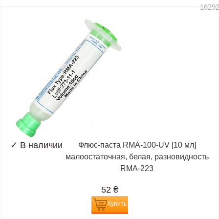
1629
✓
В наличии
Флюс-паста RMA-100-UV [10 мл]
малоостаточная, белая, разновидность
RMA-223
52
₴
Купить