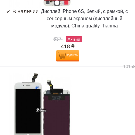
✓
В наличии
Дисплей iPhone 6S, белый, с рамкой, с
сенсорным экраном (дисплейный
модуль), China quality, Tianma
637
Акция
418
₴
Купить
1015