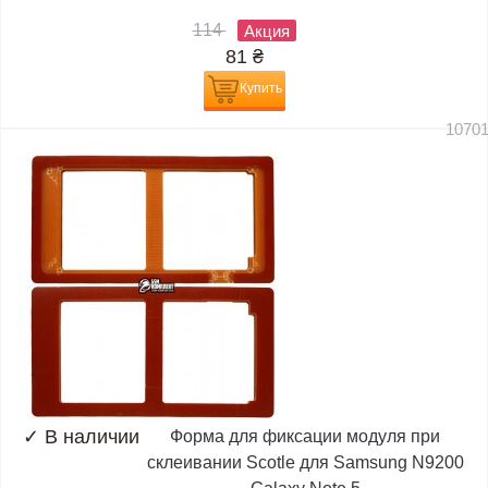
114
Акция
81
₴
Купить
1070
✓
В наличии
Форма для фиксации модуля при
склеивании Scotle для Samsung N9200