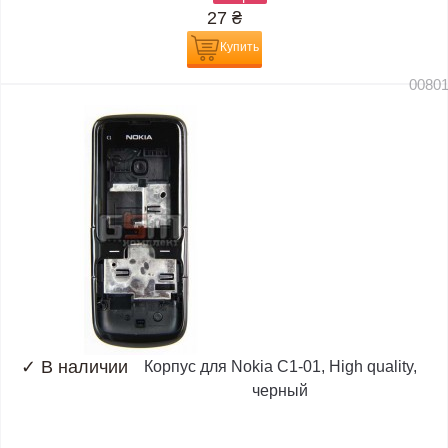
27
₴
Купить
0080
✓
В наличии
Корпус для Nokia C1-01, High quality,
черный