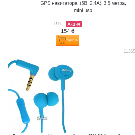
GPS навигатора, (5В, 2.4А), 3,5 метра,
mini usb
191
Акция
154
₴
Купить
1136