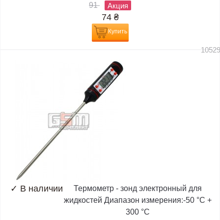
91
Акция
74
₴
Купить
1052
✓
В наличии
Термометр - зонд электронный для
жидкостей Диапазон измерения:-50 °C +
300 °C