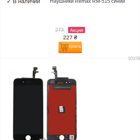
✓
В наличии
Наушники Remax RM-515 синий
273
Акция
227
₴
Купить
1015