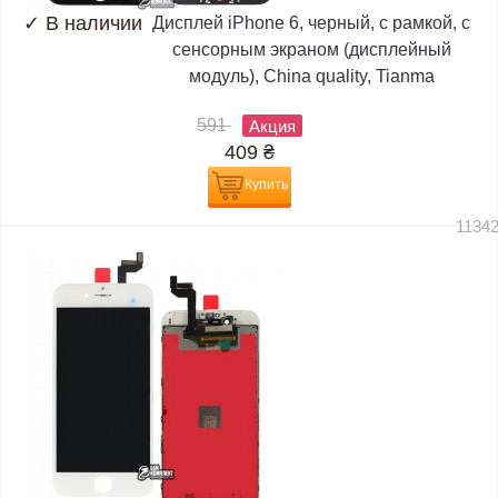
✓
В наличии
Дисплей iPhone 6, черный, с рамкой, с
сенсорным экраном (дисплейный
модуль), China quality, Tianma
591
Акция
409
₴
Купить
1134