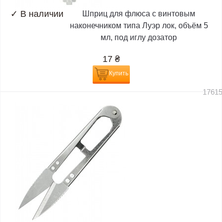
✓
В наличии
Шприц для флюса с винтовым
наконечником типа Луэр лок, объём 5
мл, под иглу дозатор
17
₴
Купить
1761