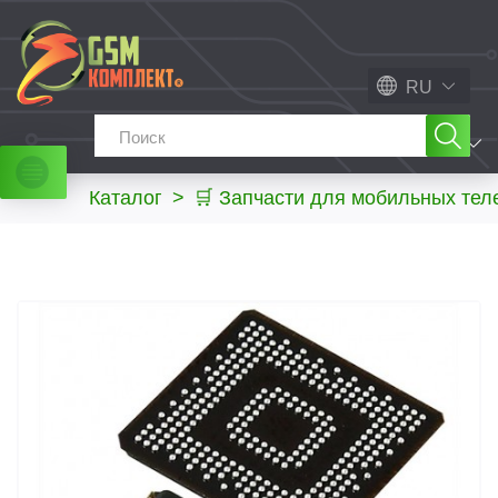
RU
МЕНЮ
Каталог
>
🛒 Запчасти для мобильных те