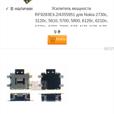
✓
В наличии
Усилитель мощности
RF9283E4.2/4355951 для Nokia 2730c,
3120c, 5610, 5700, 5800, 6120c, 6210n,
6220c, 6290, 7390, E65, N76, N78, N79,
9
₴
N82, N95, N96
Купить
0072