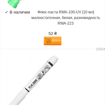
✓
В наличии
Флюс-паста RMA-100-UV [10 мл]
малоостаточная, белая, разновидность
RMA-223
52
₴
Купить
1550