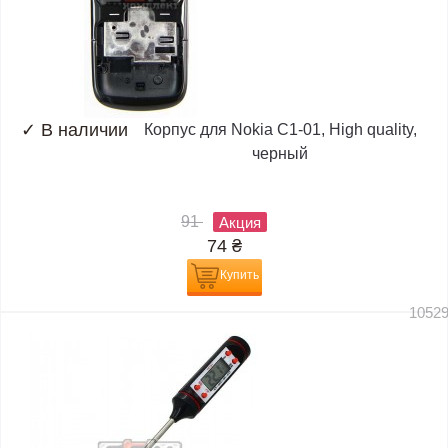
✓
В наличии
Корпус для Nokia C1-01, High quality,
черный
91
Акция
74
₴
Купить
1052