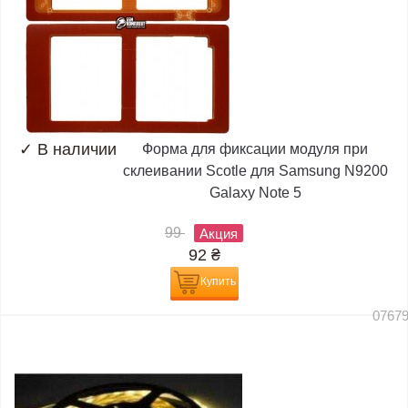
✓
В наличии
Форма для фиксации модуля при
склеивании Scotle для Samsung N9200
Galaxy Note 5
99
Акция
92
₴
Купить
0767