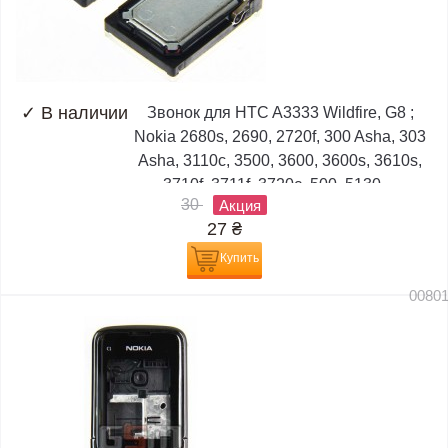
✓
В наличии
Звонок для HTC A3333 Wildfire, G8 ;
Nokia 2680s, 2690, 2720f, 300 Asha, 303
Asha, 3110c, 3500, 3600, 3600s, 3610s,
3710f, 3711f, 3720c, 500, 5130,...
30
Акция
27
₴
Купить
0080