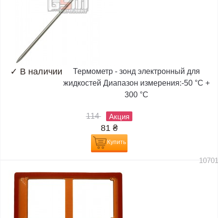
✓
В наличии
Термометр - зонд электронный для
жидкостей Диапазон измерения:-50 °C +
300 °C
114
Акция
81
₴
Купить
1070