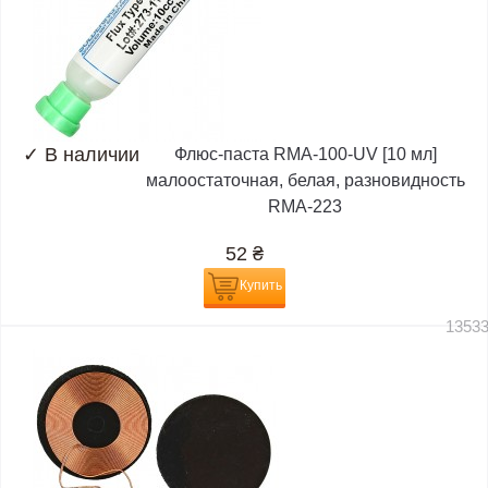
✓
В наличии
Флюс-паста RMA-100-UV [10 мл]
малоостаточная, белая, разновидность
RMA-223
52
₴
Купить
1353