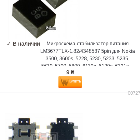
✓
В наличии
Микросхема-стабилизатор питания
LM3677TLX-1.82/4348537 5pin для Nokia
3500, 3600s, 5228, 5230, 5233, 5235,
5610, 5700, 5800, 6110n, 6120c, 6121c,...
9
₴
Купить
0072