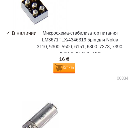
✓
В наличии
Микросхема-стабилизатор питания
LM3671TLX/4346319 5pin для Nokia
3110, 5300, 5500, 6151, 6300, 7373, 7390,
7500, N73, N76, N92
16
₴
Купить
0033