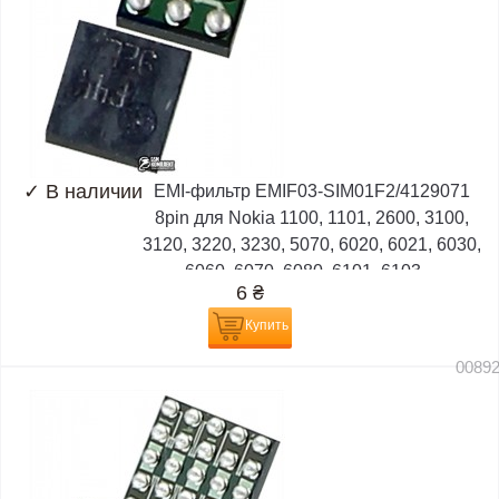
✓
В наличии
EMI-фильтр EMIF03-SIM01F2/4129071
8pin для Nokia 1100, 1101, 2600, 3100,
3120, 3220, 3230, 5070, 6020, 6021, 6030,
6060, 6070, 6080, 6101, 6103,...
6
₴
Купить
0089