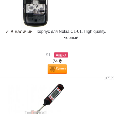
✓
В наличии
Корпус для Nokia C1-01, High quality,
черный
91
Акция
74
₴
Купить
1052