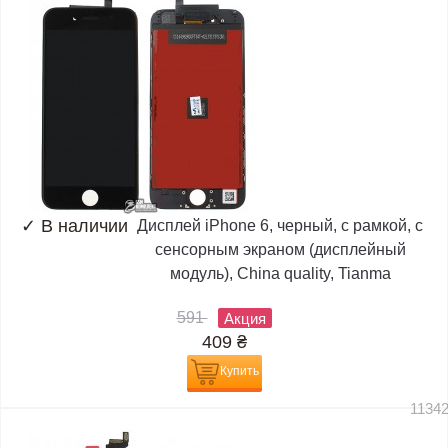
✓
В наличии
Дисплей iPhone 6, черный, с рамкой, с
сенсорным экраном (дисплейный
модуль), China quality, Tianma
591
Акция
409
₴
Купить
1134