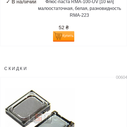
✓
В наличии
Флюс-паста RMA-100-UV [10 мл]
малоостаточная, белая, разновидность
RMA-223
52
₴
Купить
СКИДКИ
0060