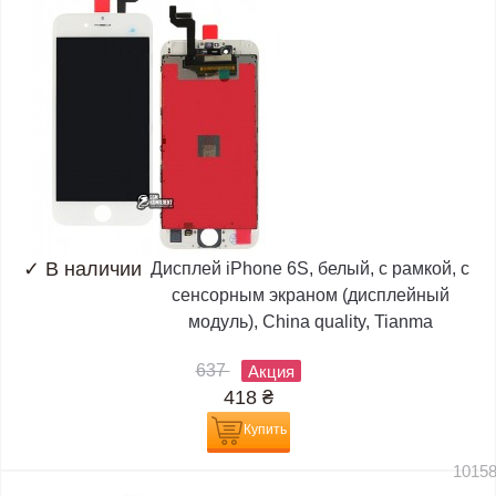
✓
В наличии
Дисплей iPhone 6S, белый, с рамкой, с
сенсорным экраном (дисплейный
модуль), China quality, Tianma
637
Акция
418
₴
Купить
1015