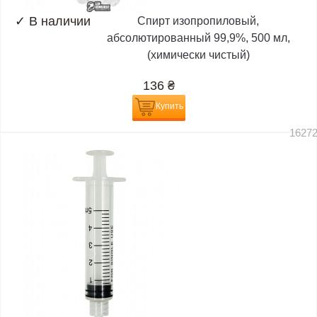
✓
В наличии
Спирт изопропиловый,
абсолютированный 99,9%, 500 мл,
(химически чистый)
136
₴
Купить
1627