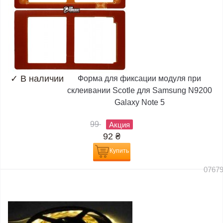
✓
В наличии
Форма для фиксации модуля при
склеивании Scotle для Samsung N9200
Galaxy Note 5
99
Акция
92
₴
Купить
0767