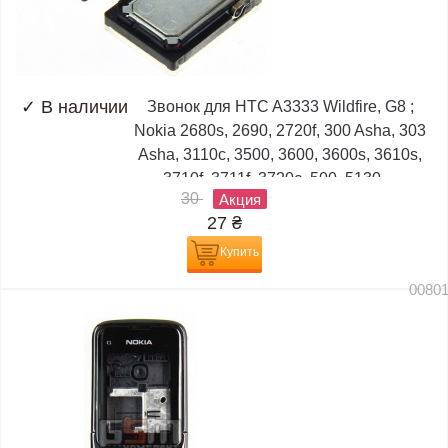
✓
В наличии
Звонок для HTC A3333 Wildfire, G8 ;
Nokia 2680s, 2690, 2720f, 300 Asha, 303
Asha, 3110c, 3500, 3600, 3600s, 3610s,
3710f, 3711f, 3720c, 500, 5130,...
30
Акция
27
₴
Купить
0080