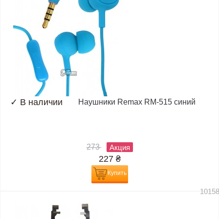
✓
В наличии
Наушники Remax RM-515 синий
273
Акция
227
₴
Купить
1015