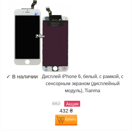
✓
В наличии
Дисплей iPhone 6, белый, с рамкой, с
сенсорным экраном (дисплейный
модуль), Tianma
682
Акция
432
₴
Купить