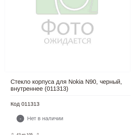
Стекло корпуса для Nokia N90, черный,
внутреннее (011313)
Код
011313
-
Нет в наличии
из
43
105