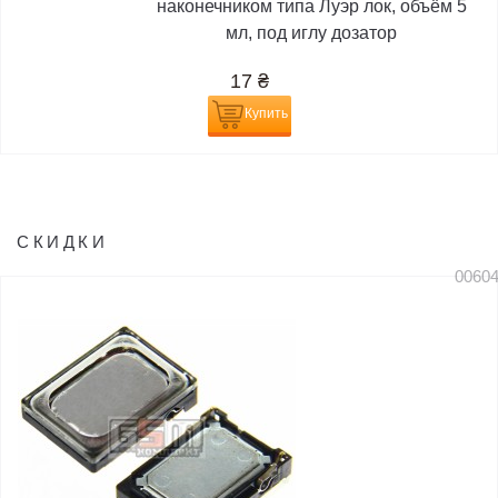
наконечником типа Луэр лок, объём 5
мл, под иглу дозатор
17
₴
Купить
СКИДКИ
0060