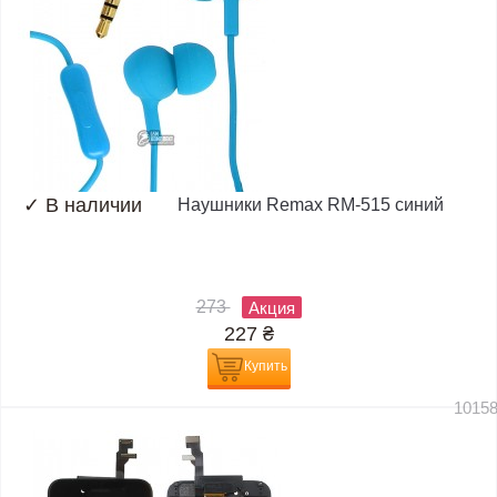
✓
В наличии
Наушники Remax RM-515 синий
273
Акция
227
₴
Купить
1015