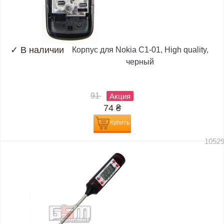
✓
В наличии
Корпус для Nokia C1-01, High quality,
черный
91
Акция
74
₴
Купить
1052