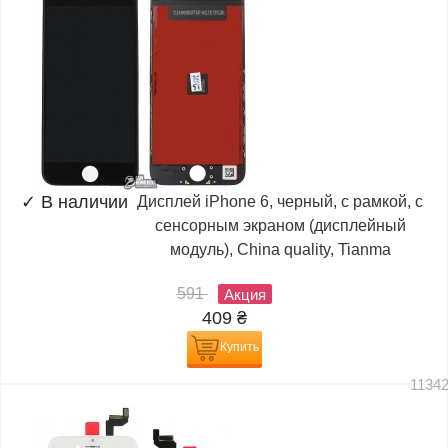
✓
В наличии
Дисплей iPhone 6, черный, с рамкой, с
сенсорным экраном (дисплейный
модуль), China quality, Tianma
591
Акция
409
₴
Купить
1134