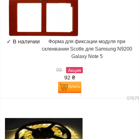
✓
В наличии
Форма для фиксации модуля при
склеивании Scotle для Samsung N9200
Galaxy Note 5
99
Акция
92
₴
Купить
0767