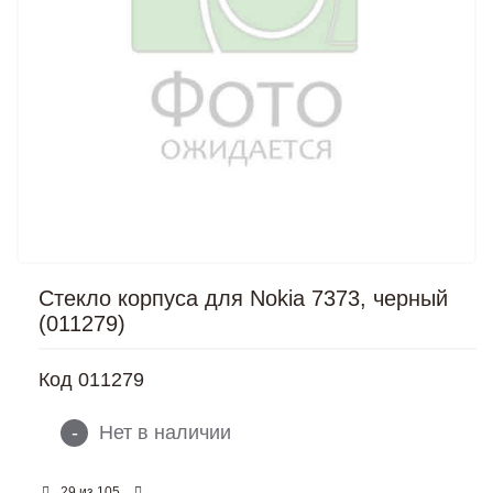
Стекло корпуса для Nokia 7373, черный
(011279)
Код
011279
-
Нет в наличии
из
29
105