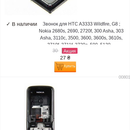
✓
В наличии
Звонок для HTC A3333 Wildfire, G8 ;
Nokia 2680s, 2690, 2720f, 300 Asha, 303
Asha, 3110c, 3500, 3600, 3600s, 3610s,
3710f, 3711f, 3720c, 500, 5130,...
30
Акция
27
₴
Купить
0080