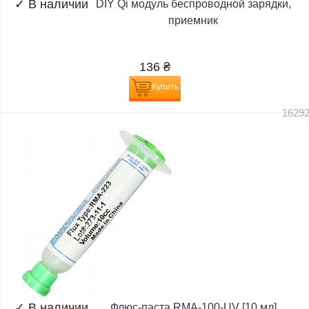
✓
В наличии
DIY Qi модуль беспроводной зарядки,
приемник
136
₴
Купить
1629
✓
В наличии
Флюс-паста RMA-100-UV [10 мл]