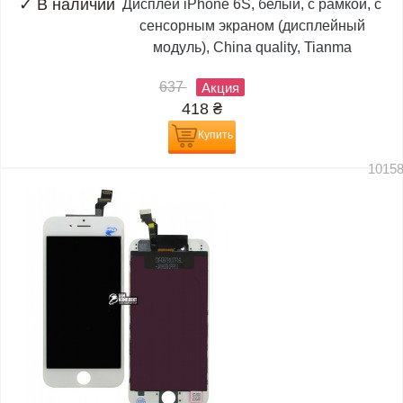
✓
В наличии
Дисплей iPhone 6S, белый, с рамкой, с
сенсорным экраном (дисплейный
модуль), China quality, Tianma
637
Акция
418
₴
Купить
1015