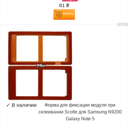
81
₴
Купить
1070
✓
В наличии
Форма для фиксации модуля при
склеивании Scotle для Samsung N9200
Galaxy Note 5