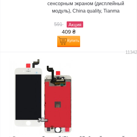
сенсорным экраном (дисплейный
модуль), China quality, Tianma
591
Акция
409
₴
Купить
1134