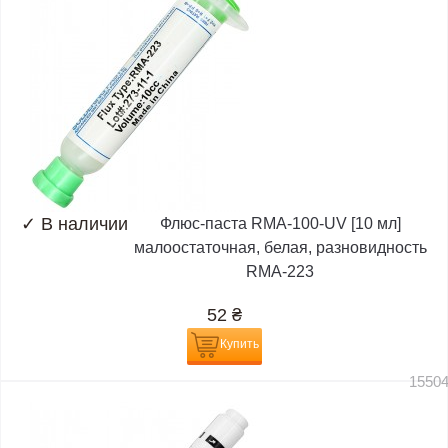
✓
В наличии
Флюс-паста RMA-100-UV [10 мл]
малоостаточная, белая, разновидность
RMA-223
52
₴
Купить
1550