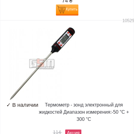
74
₴
Купить
1052
✓
В наличии
Термометр - зонд электронный для
жидкостей Диапазон измерения:-50 °C +
300 °C
114
Акция