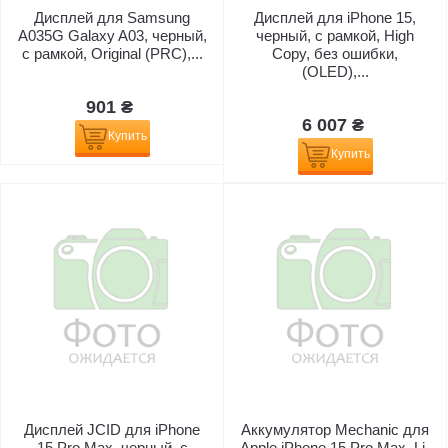
Дисплей для Samsung
Дисплей для iPhone 15,
A035G Galaxy A03, черный,
черный, с рамкой, High
с рамкой, Original (PRC),...
Copy, без ошибки,
(OLED),...
901 ₴
6 007 ₴
Купить
Купить
Дисплей JCID для iPhone
Аккумулятор Mechanic для
15 Pro Max, черный, с
Apple iPhone 15 Pro Max, Li-