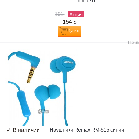
mini usb
191
Акция
154
₴
Купить
1136
✓
В наличии
Наушники Remax RM-515 синий