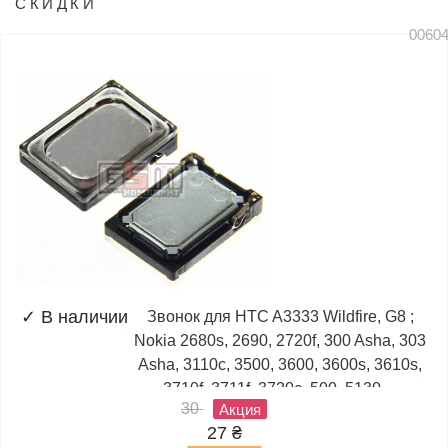
СКИДКИ
0060
✓
В наличии
Звонок для HTC A3333 Wildfire, G8 ;
Nokia 2680s, 2690, 2720f, 300 Asha, 303
Asha, 3110c, 3500, 3600, 3600s, 3610s,
3710f, 3711f, 3720c, 500, 5130,...
30
Акция
27
₴