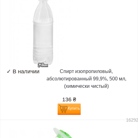
✓
В наличии
Спирт изопропиловый,
абсолютированный 99,9%, 500 мл,
(химически чистый)
136
₴
Купить
1629