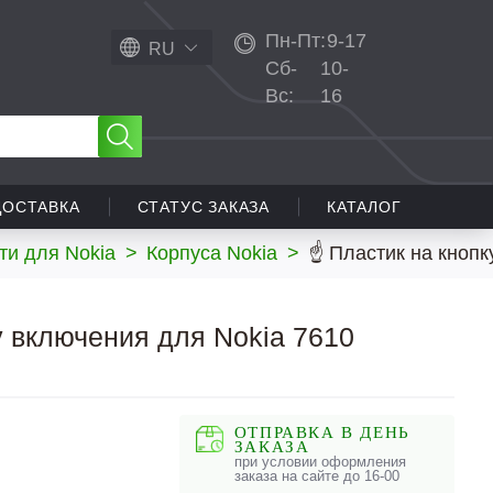
Пн-Пт:
9-17
RU
Сб-
10-
Вс:
16
ДОСТАВКА
СТАТУС ЗАКАЗА
КАТАЛОГ
ти для Nokia
>
Корпуса Nokia
>
☝ Пластик на кнопк
у включения для Nokia 7610
ОТПРАВКА В ДЕНЬ
ЗАКАЗА
при условии оформления
заказа на сайте до 16-00