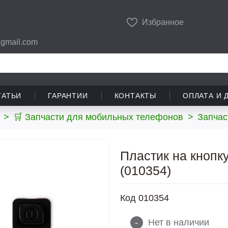
Избранное
gmail.com
ТАТЬИ
ГАРАНТИИ
КОНТАКТЫ
ОПЛАТА И 
>
🛒 Запчасти для мобильных телефонов
>
Запчас
Пластик на кнопк
(010354)
Код
010354
-
Нет в наличии