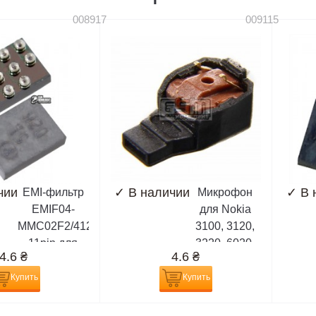
008917
009115
чии
✓
В наличии
✓
В 
EMI-фильтр
Микрофон
EMIF04-
для Nokia
MMC02F2/4129101
3100, 3120,
11pin для
3220, 6020,
4.6
₴
4.6
₴
Nokia 3109,
6070, 6100,
3110, 3230,
6121, 6170,
Купить
Купить
3500, 5200,
6230, 6230i,
5300, 5500,
6670, 6680,