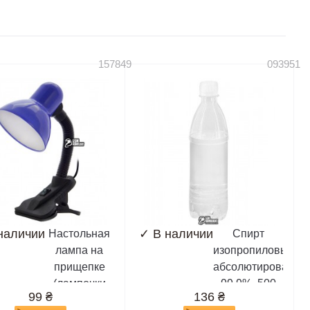
5070, 6020,
6260, 6300,
6021, 6030,
6300i, 6301,
6060, 6070,
6700s, 7200,
6080, 6101,
7205 cdma,...
157849
093951
6103,...
наличии
✓
В наличии
Настольная
Спирт
лампа на
изопропиловый,
прищепке
абсолютированны
(лампочки
99,9%, 500
99
₴
136
₴
E27)
мл,