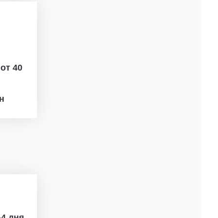
ж
от 40
рн
4 дня.