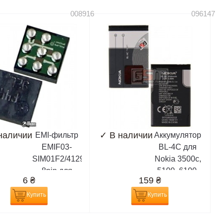
008916
096147
наличии
✓
В наличии
EMI-фильтр
Аккумулятор
EMIF03-
BL-4C для
SIM01F2/4129071
Nokia 3500c,
8pin для
5100, 6100,
6
₴
159
₴
Nokia 1100,
6101, 6102,
1101, 2600,
6103, 6125,
Купить
Купить
3100, 3120,
6131, 6133,
3220, 3230,
6136, 6170,