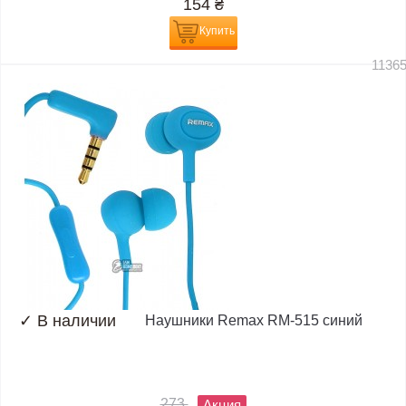
154
₴
Купить
1136
✓
В наличии
Наушники Remax RM-515 синий
273
Акция