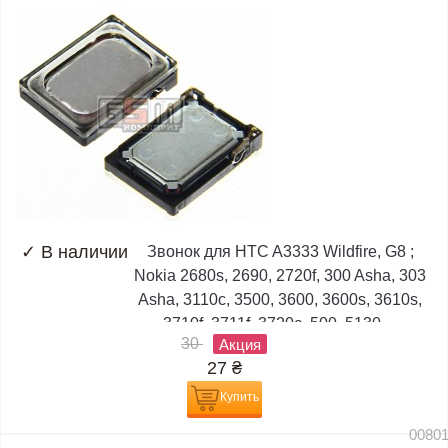
✓
В наличии
Звонок для HTC A3333 Wildfire, G8 ;
Nokia 2680s, 2690, 2720f, 300 Asha, 303
Asha, 3110c, 3500, 3600, 3600s, 3610s,
3710f, 3711f, 3720c, 500, 5130,...
30
Акция
27
₴
Купить
0080