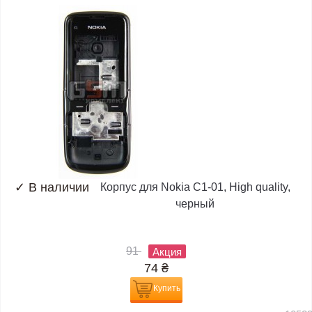
✓
В наличии
Корпус для Nokia C1-01, High quality,
черный
91
Акция
74
₴
Купить