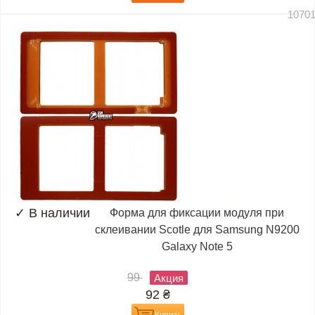
1070
✓
В наличии
Форма для фиксации модуля при
склеивании Scotle для Samsung N9200
Galaxy Note 5
99
Акция
92
₴