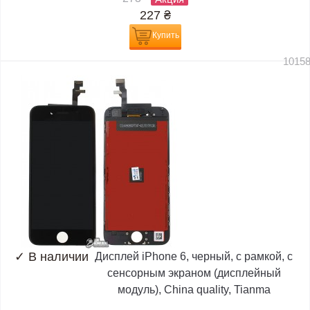
227
₴
Купить
1015
✓
В наличии
Дисплей iPhone 6, черный, с рамкой, с
сенсорным экраном (дисплейный
модуль), China quality, Tianma