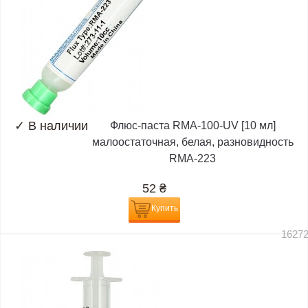
✓
В наличии
Флюс-паста RMA-100-UV [10 мл]
малоостаточная, белая, разновидность
RMA-223
52
₴
Купить
1627