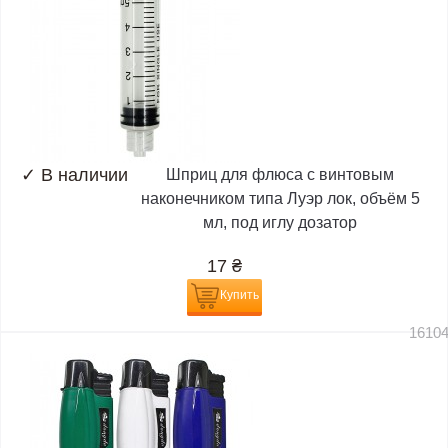
✓
В наличии
Шприц для флюса с винтовым
наконечником типа Луэр лок, объём 5
мл, под иглу дозатор
17
₴
Купить
1610