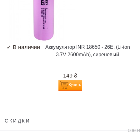
✓
В наличии
Аккумулятор INR 18650 - 26E, (Li-ion
3.7V 2600mAh), сиреневый
149
₴
Купить
СКИДКИ
0060