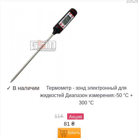
1052
✓
В наличии
Термометр - зонд электронный для
жидкостей Диапазон измерения:-50 °C +
300 °C
114
Акция
81
₴
Купить