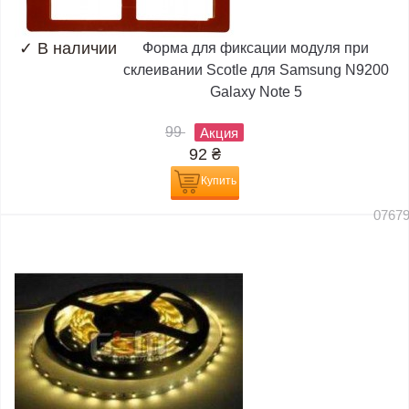
✓
В наличии
Форма для фиксации модуля при
склеивании Scotle для Samsung N9200
Galaxy Note 5
99
Акция
92
₴
Купить
0767