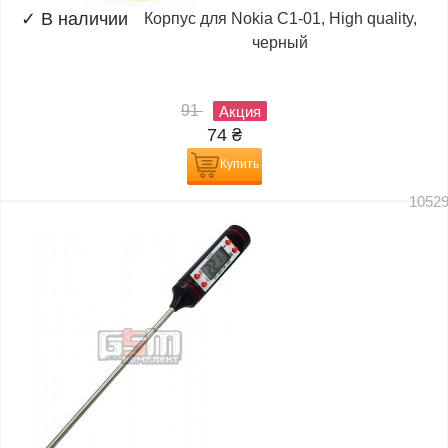
✓
В наличии
Корпус для Nokia C1-01, High quality,
черный
91
Акция
74
₴
Купить
1052