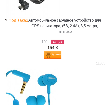
?
Под заказ
Автомобильное зарядное устройство для
GPS навигатора, (5В, 2.4А), 3,5 метра,
mini usb
191
Акция
154
₴
Купить
1136