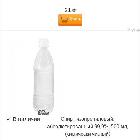
21
₴
Купить
0939
✓
В наличии
Спирт изопропиловый,
абсолютированный 99,9%, 500 мл,
(химически чистый)