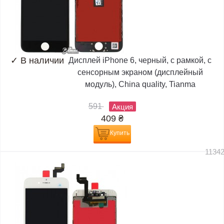
✓
В наличии
Дисплей iPhone 6, черный, с рамкой, с
сенсорным экраном (дисплейный
модуль), China quality, Tianma
591
Акция
409
₴
Купить
1134