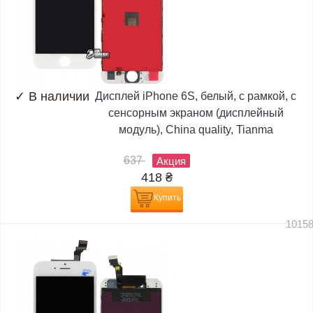
✓
В наличии
Дисплей iPhone 6S, белый, с рамкой, с
сенсорным экраном (дисплейный
модуль), China quality, Tianma
637
Акция
418
₴
Купить
1015