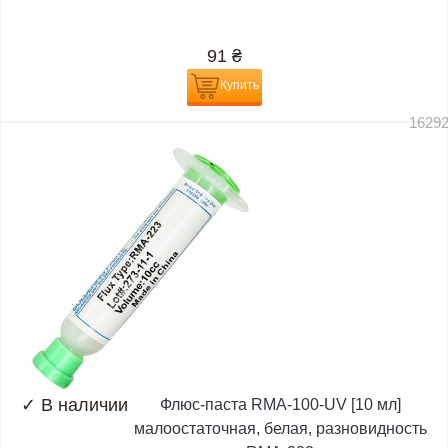
91
₴
Купить
1629
✓
В наличии
Флюс-паста RMA-100-UV [10 мл]
малоостаточная, белая, разновидность