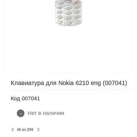
Клавиатура для Nokia 6210 eng (007041)
Код
007041
-
Нет в наличии
из
46
299