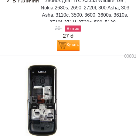
✓
В наличии
Звонок для HTC A3333 Wildfire, G8 ;
Nokia 2680s, 2690, 2720f, 300 Asha, 303
Asha, 3110c, 3500, 3600, 3600s, 3610s,
3710f, 3711f, 3720c, 500, 5130,...
30
Акция
27
₴
Купить
0080