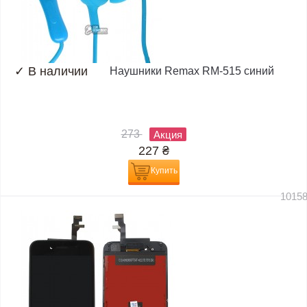
✓
В наличии
Наушники Remax RM-515 синий
273
Акция
227
₴
Купить
1015